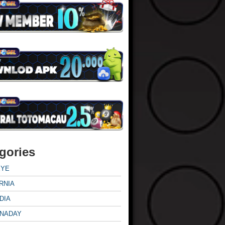
gories
EYE
RNIA
DIA
INADAY