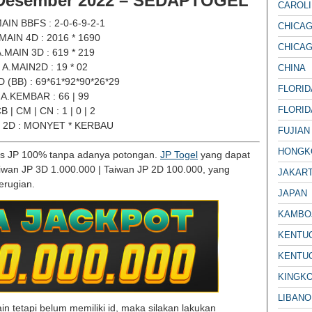
3 Desember 2022 – SEDAPTOGEL
CAROL
AIN BBFS : 2-0-6-9-2-1
CHICA
MAIN 4D : 2016 * 1690
CHICAG
.MAIN 3D : 619 * 219
A.MAIN2D : 19 * 02
CHINA
 (BB) : 69*61*92*90*26*29
FLORI
A.KEMBAR : 66 | 99
FLORID
B | CM | CN : 1 | 0 | 2
 2D : MONYET * KERBAU
FUJIAN
HONGK
 JP 100% tanpa adanya potongan.
JP Togel
yang dapat
aiwan JP 3D 1.000.000 | Taiwan JP 2D 100.000, yang
JAKAR
erugian.
JAPAN
KAMBO
KENTU
KENTU
KINGK
LIBANO
n tetapi belum memiliki id, maka silakan lakukan