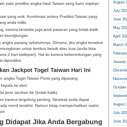
August 
n yaitu prediksi angka hasil Taiwan yang kami siapkan
July 20
si yang unik. Kombinasi antara Prediksi Taiwan yang
June 20
ng anda miliki.
May 20
, karena tersedia juga jenis pasaran yang bolak-balik
kan keungtungan
April 20
 angka pasang sebelumnya. Dimana, jika angka tersebut
March 2
kemungkinan untuk tembus besok atau lusa (anda bisa
Februar
ma 2 hari kedepan). Hal itu karena keberentungan yang
t diprediksi.
January
an Jackpot Togel Taiwan Hari Ini
Decembe
an angka Togel Taiwan Pools yang dipasang
Novembe
 kepala ke ekor
October
jenis taruhan bb (bolak-balik)
Septemb
n karena tergolong penting. Sesekali anda dapat
August 
da menit terakhir. Namun tetap memperhatikan waktu
lan.
July 20
 Didapat Jika Anda Bergabung
June 20