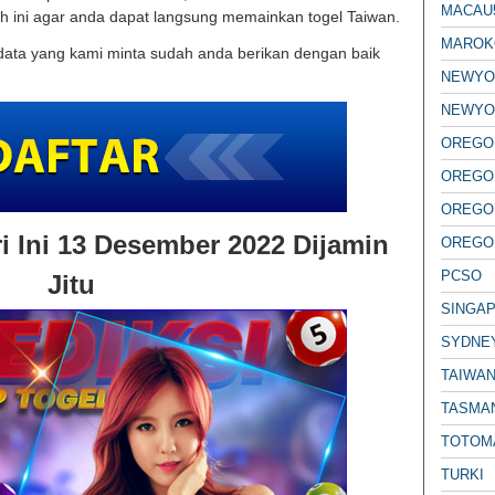
MACAU
wah ini agar anda dapat langsung memainkan togel Taiwan.
MAROK
data yang kami minta sudah anda berikan dengan baik
NEWYO
NEWYO
OREGO
OREGO
OREGO
i Ini 13 Desember 2022 Dijamin
OREGO
PCSO
Jitu
SINGA
SYDNE
TAIWA
TASMAN
TOTOM
TURKI