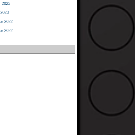
y 2023
 2023
r 2022
r 2022