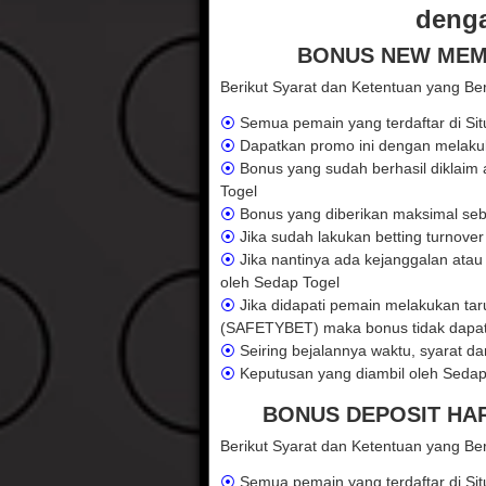
deng
BONUS NEW MEMB
Berikut Syarat dan Ketentuan yang Ber
⦿
Semua pemain yang terdaftar di Sit
⦿
Dapatkan promo ini dengan melakuk
⦿
Bonus yang sudah berhasil diklaim
Togel
⦿
Bonus yang diberikan maksimal seb
⦿
Jika sudah lakukan betting turnove
⦿
Jika nantinya ada kejanggalan atau
oleh Sedap Togel
⦿
Jika didapati pemain melakukan tar
(SAFETYBET) maka bonus tidak dapat 
⦿
Seiring bejalannya waktu, syarat d
⦿
Keputusan yang diambil oleh Sedap T
BONUS DEPOSIT HAR
Berikut Syarat dan Ketentuan yang Ber
⦿
Semua pemain yang terdaftar di Sit