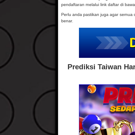
pendaftaran melalui link daftar di ba
Perlu anda pastikan juga agar semua 
benar.
Prediksi Taiwan Har