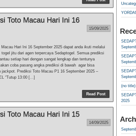
Uncateg
YORDA
 Toto Macau Hari Ini 16
15/09/2025
Rece
SEDAPTO
o Macau Hari Ini 16 September 2025 dapat anda ikuti melalui
Septemb
i togel jitu dari agen terpercaya Sedaptogel. Semua prediksi
SEDAPTO
antau setiap hari dengan sangat lengkap dan tentunya
Septemb
ilakan coba pasang angka prediksi di bawah agar bisa
SEDAPTO
jackpot. Prediksi Toto Macau P1 16 September 2025 –
Septemb
 “Tutup 13:00 […]
(no title)
Read Post
SEDAPTO
2025
 Toto Macau Hari Ini 15
Arch
14/09/2025
Septemb