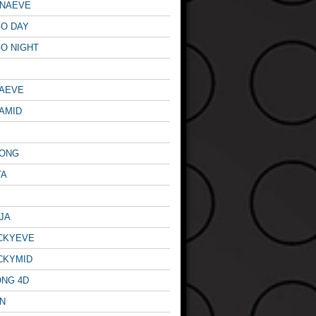
INAEVE
GO DAY
O NIGHT
DAEVE
AMID
ONG
TA
JA
CKYEVE
CKYMID
ONG 4D
N