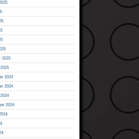
2025
25
25
25
25
025
y 2025
 2025
r 2024
r 2024
 2024
er 2024
2024
24
24