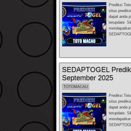
Prediksi Tot
situs prediks
dapat anda p
terupdate. S
mendapatkan 
SEDAPTOGEL
SEDAPTOGEL Prediksi
September 2025
TOTOMACAU
Prediksi Tot
situs prediks
dapat anda p
terupdate. S
mendapatkan 
SEDAPTOGEL