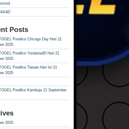
orized
NIA4D
nt Posts
GEL Prediksi Chicago Day Hari 21
er 2025
GEL Prediksi Yordania4D Hari 21
er 2025
GEL Prediksi Taiwan Hari Ini 21
er 2025
GEL Prediksi Kamboja 21 September
ives
er 2025