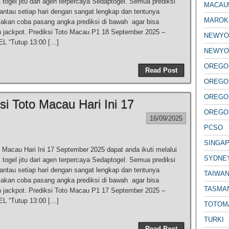
i togel jitu dari agen terpercaya Sedaptogel. Semua prediksi
MACAU
antau setiap hari dengan sangat lengkap dan tentunya
MAROK
ilakan coba pasang angka prediksi di bawah agar bisa
jackpot. Prediksi Toto Macau P1 18 September 2025 –
NEWYO
 “Tutup 13:00 […]
NEWYO
OREGO
Read Post
OREGO
OREGO
 Toto Macau Hari Ini 17
OREGO
16/09/2025
PCSO
SINGA
o Macau Hari Ini 17 September 2025 dapat anda ikuti melalui
SYDNE
i togel jitu dari agen terpercaya Sedaptogel. Semua prediksi
antau setiap hari dengan sangat lengkap dan tentunya
TAIWA
ilakan coba pasang angka prediksi di bawah agar bisa
TASMAN
jackpot. Prediksi Toto Macau P1 17 September 2025 –
 “Tutup 13:00 […]
TOTOM
TURKI
Read Post