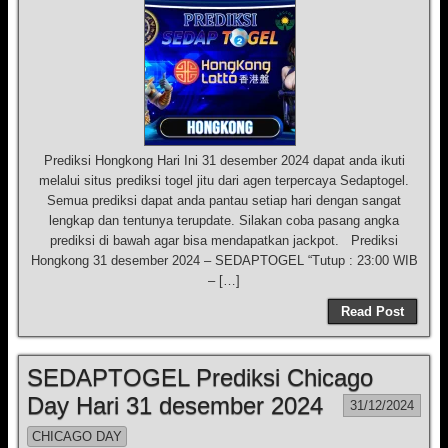
Prediksi Hongkong Hari Ini 31 desember 2024 dapat anda ikuti
melalui situs prediksi togel jitu dari agen terpercaya Sedaptogel.
Semua prediksi dapat anda pantau setiap hari dengan sangat
lengkap dan tentunya terupdate. Silakan coba pasang angka
prediksi di bawah agar bisa mendapatkan jackpot. Prediksi
Hongkong 31 desember 2024 – SEDAPTOGEL “Tutup : 23:00 WIB
– […]
Read Post
SEDAPTOGEL Prediksi Chicago
Day Hari 31 desember 2024
31/12/2024
CHICAGO DAY