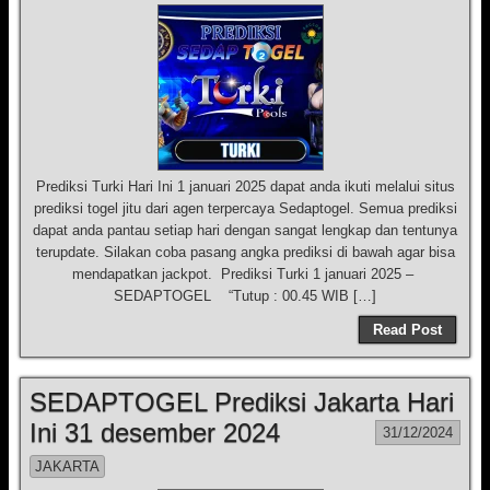
Prediksi Turki Hari Ini 1 januari 2025 dapat anda ikuti melalui situs
prediksi togel jitu dari agen terpercaya Sedaptogel. Semua prediksi
dapat anda pantau setiap hari dengan sangat lengkap dan tentunya
terupdate. Silakan coba pasang angka prediksi di bawah agar bisa
mendapatkan jackpot. Prediksi Turki 1 januari 2025 –
SEDAPTOGEL “Tutup : 00.45 WIB […]
Read Post
SEDAPTOGEL Prediksi Jakarta Hari
Ini 31 desember 2024
31/12/2024
JAKARTA