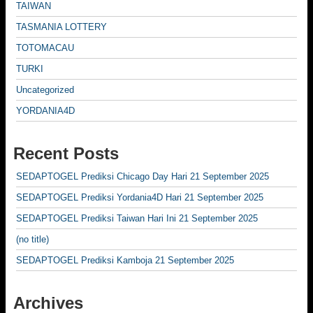
TAIWAN
TASMANIA LOTTERY
TOTOMACAU
TURKI
Uncategorized
YORDANIA4D
Recent Posts
SEDAPTOGEL Prediksi Chicago Day Hari 21 September 2025
SEDAPTOGEL Prediksi Yordania4D Hari 21 September 2025
SEDAPTOGEL Prediksi Taiwan Hari Ini 21 September 2025
(no title)
SEDAPTOGEL Prediksi Kamboja 21 September 2025
Archives