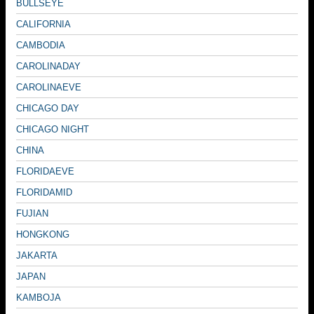
BULLSEYE
CALIFORNIA
CAMBODIA
CAROLINADAY
CAROLINAEVE
CHICAGO DAY
CHICAGO NIGHT
CHINA
FLORIDAEVE
FLORIDAMID
FUJIAN
HONGKONG
JAKARTA
JAPAN
KAMBOJA