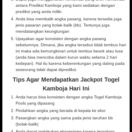
antara Prediksi Kamboja yang kami sediakan dengan
prediksi yang anda miliki.
Anda bisa membalik angka pasang, karena tersedia juga
jenis pasaran yang bolak-balik (bb). Tentunya juga
mendatangkan keungtungan
Upayakan agar konsisten dengan angka pasang
sebelumnya. Dimana, jika angka tersebut tidak tembus hari
ini maka ada kemungkinan untuk tembus besok atau lusa
(anda bisa mencoba dalam kurun waktu selama 2 hari
kedepan). Hal itu karena keberentungan yang dating pada
seseorang tidak dapat diprediksi.
Tips Agar Mendapatkan Jackpot Togel
Kamboja Hari Ini
Anda harus bisa konsisten dengan angka Togel Kamboja
Pools yang dipasang
Pindahkan angka yang berada di kepala ke ekor
Pasangkan angka yang sama pada jenis taruhan bb
(bolak-balik)
Anda dapat melakukan eksperimen karena tergolong