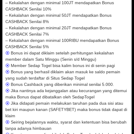
– Kekalahan dengan minimal 100JT mendapatkan Bonus
CASHBACK Senilai 10%
– Kekalahan dengan minimal 50JT mendapatkan Bonus
CASHBACK Senilai 8%
– Kekalahan dengan minimal 20JT mendapatkan Bonus
CASHBACK Senilai 7%
– Kekalahan dengan minimal 100RIBU mendapatkan Bonus
CASHBACK Senilai 5%
⦿
Bonus ini dapat diklaim setelah perhitungan kekalahan
member dalam Satu Minggu (Senin s/d Minggu)
⦿
Member Sedap Togel bisa kalim bonus ini di senin pagi
⦿
Bonus yang berhasil diklaim akan masuk ke saldo pemain
yang sudah terdaftar di Situs Sedap Togel
⦿
Bonus Cashback yang diberikan minimal senilai 5.000.
⦿
Jika nantinya ada kejanggalan atau kecurangan yang ditemui
maka Bonus dapat dibatalkan oleh SedapTogel
⦿
Jika didapati pemain melakukan taruhan pada dua sisi atau
bet kiri maupun kanan (SAFETYBET) maka bonus tidak dapat di
klaim
⦿
Seiring bejalannya waktu, syarat dan ketentuan bisa berubah
tanpa adanya himbauan