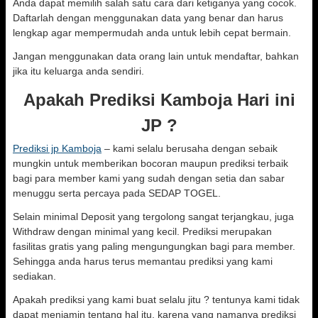
Anda dapat memilih salah satu cara dari ketiganya yang cocok.
Daftarlah dengan menggunakan data yang benar dan harus
lengkap agar mempermudah anda untuk lebih cepat bermain.
Jangan menggunakan data orang lain untuk mendaftar, bahkan
jika itu keluarga anda sendiri.
Apakah Prediksi Kamboja Hari ini
JP ?
Prediksi jp Kamboja
– kami selalu berusaha dengan sebaik
mungkin untuk memberikan bocoran maupun prediksi terbaik
bagi para member kami yang sudah dengan setia dan sabar
menuggu serta percaya pada SEDAP TOGEL.
Selain minimal Deposit yang tergolong sangat terjangkau, juga
Withdraw dengan minimal yang kecil. Prediksi merupakan
fasilitas gratis yang paling mengungungkan bagi para member.
Sehingga anda harus terus memantau prediksi yang kami
sediakan.
Apakah prediksi yang kami buat selalu jitu ? tentunya kami tidak
dapat menjamin tentang hal itu, karena yang namanya prediksi