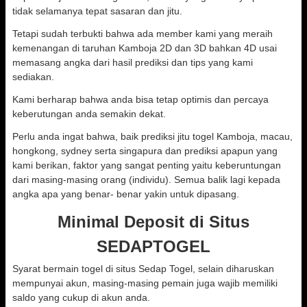
tidak selamanya tepat sasaran dan jitu.
Tetapi sudah terbukti bahwa ada member kami yang meraih
kemenangan di taruhan Kamboja 2D dan 3D bahkan 4D usai
memasang angka dari hasil prediksi dan tips yang kami
sediakan.
Kami berharap bahwa anda bisa tetap optimis dan percaya
keberutungan anda semakin dekat.
Perlu anda ingat bahwa, baik prediksi jitu togel Kamboja, macau,
hongkong, sydney serta singapura dan prediksi apapun yang
kami berikan, faktor yang sangat penting yaitu keberuntungan
dari masing-masing orang (individu). Semua balik lagi kepada
angka apa yang benar- benar yakin untuk dipasang.
Minimal Deposit di Situs
SEDAPTOGEL
Syarat bermain togel di situs Sedap Togel, selain diharuskan
mempunyai akun, masing-masing pemain juga wajib memiliki
saldo yang cukup di akun anda.