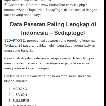
⦿
Contoh link Referral : www.SedapToto.com/link.php?
member=SedapTogel. Nb : SedapTogel diubah sesuai dengan
user Id yang anda punya
Data Pasaran Paling Lengkap di
Indonesia – Sedaptogel
SEDAPTOGEL
mempunyai pasaran yang tergolong lengkap.
Terdapat 25 pasaran bahkan lebih yang dapat menghasilkan
uang yang banyak.
Pasanglah di salah satu pasar tetapi akan lebih baik lagi jika
mencoba semuanya agar mendapatkan jenis pasaran yang
menghasilkan keberuntungan.
Berikut ini merupakan daftar pasaran togel mulai dari asia
hingga amerika.
MAROKO
LIBANON
BULLSEYE