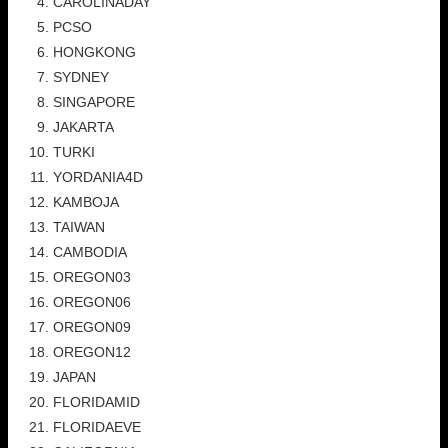
CAROLINADAY
PCSO
HONGKONG
SYDNEY
SINGAPORE
JAKARTA
TURKI
YORDANIA4D
KAMBOJA
TAIWAN
CAMBODIA
OREGON03
OREGON06
OREGON09
OREGON12
JAPAN
FLORIDAMID
FLORIDAEVE