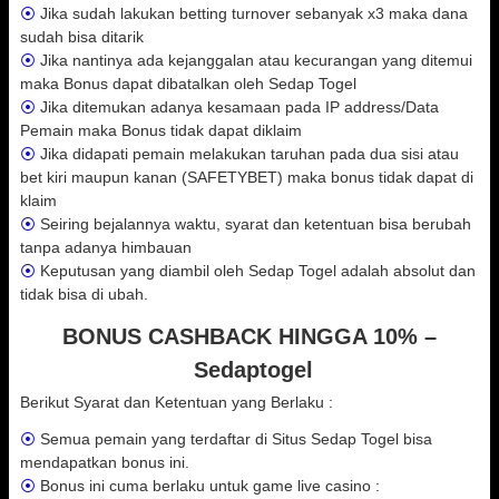
⦿
Jika sudah lakukan betting turnover sebanyak x3 maka dana
sudah bisa ditarik
⦿
Jika nantinya ada kejanggalan atau kecurangan yang ditemui
maka Bonus dapat dibatalkan oleh Sedap Togel
⦿
Jika ditemukan adanya kesamaan pada IP address/Data
Pemain maka Bonus tidak dapat diklaim
⦿
Jika didapati pemain melakukan taruhan pada dua sisi atau
bet kiri maupun kanan (SAFETYBET) maka bonus tidak dapat di
klaim
⦿
Seiring bejalannya waktu, syarat dan ketentuan bisa berubah
tanpa adanya himbauan
⦿
Keputusan yang diambil oleh Sedap Togel adalah absolut dan
tidak bisa di ubah.
BONUS CASHBACK HINGGA 10% –
Sedaptogel
Berikut Syarat dan Ketentuan yang Berlaku :
⦿
Semua pemain yang terdaftar di Situs Sedap Togel bisa
mendapatkan bonus ini.
⦿
Bonus ini cuma berlaku untuk game live casino :