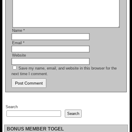
Name
*
Email
*
Website
Save my name, email, and website in this browser for the
next time I comment.
Search
Search
BONUS MEMBER TOGEL