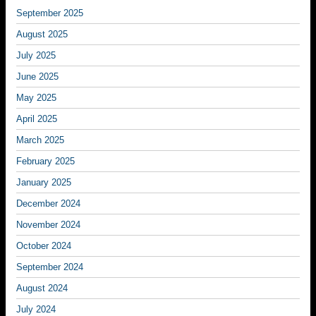
September 2025
August 2025
July 2025
June 2025
May 2025
April 2025
March 2025
February 2025
January 2025
December 2024
November 2024
October 2024
September 2024
August 2024
July 2024