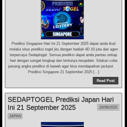
Prediksi Singapore Hari Ini 21 September 2025 dapat anda ikuti
melalui situs prediksi togel jitu dengan hadiah 4D 10 juta dari agen
terpercaya Sedaptogel. Semua prediksi dapat anda pantau setiap
hari dengan sangat lengkap dan tentunya terupdate. Silakan coba
pasang angka prediksi di bawah agar bisa mendapatkan jackpot.
Prediksi Singapore 21 September 2025 […]
Read Post
SEDAPTOGEL Prediksi Japan Hari
Ini 21 September 2025
20/09/2025
JAPAN