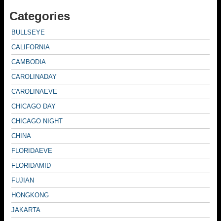
Categories
BULLSEYE
CALIFORNIA
CAMBODIA
CAROLINADAY
CAROLINAEVE
CHICAGO DAY
CHICAGO NIGHT
CHINA
FLORIDAEVE
FLORIDAMID
FUJIAN
HONGKONG
JAKARTA