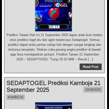
Prediksi Taiwan Hari Ini 21 September 2025 dapat anda ikuti melalui
situs prediksi togel jitu dari agen terpercaya Sedaptogel. Semua
prediksi dapat anda pantau setiap hari dengan sangat lengkap dan
tentunya terupdate. Silakan coba pasang angka prediksi di bawah
agar bisa mendapatkan jackpot. Prediksi Taiwan 21 September
2025 – SEDAPTOGEL “Tutup 20:10 WIB – Result […]
Read Post
SEDAPTOGEL Prediksi Kamboja 21
September 2025
20/09/2025
KAMBOJA