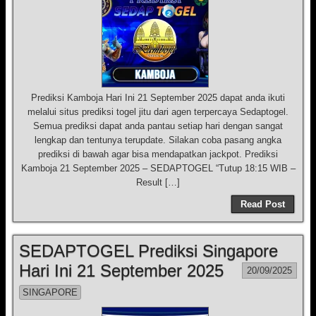
Prediksi Kamboja Hari Ini 21 September 2025 dapat anda ikuti
melalui situs prediksi togel jitu dari agen terpercaya Sedaptogel.
Semua prediksi dapat anda pantau setiap hari dengan sangat
lengkap dan tentunya terupdate. Silakan coba pasang angka
prediksi di bawah agar bisa mendapatkan jackpot. Prediksi
Kamboja 21 September 2025 – SEDAPTOGEL “Tutup 18:15 WIB –
Result […]
Read Post
SEDAPTOGEL Prediksi Singapore
Hari Ini 21 September 2025
20/09/2025
SINGAPORE