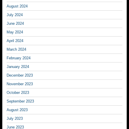
August 2024
July 2024
June 2024
May 2024
April 2024
March 2024
February 2024
January 2024
December 2023
November 2023
October 2023
September 2023
August 2023
July 2023
June 2023