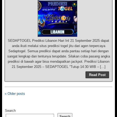
SEDAPTOGEL Prediksi Libanon Hari InI 21 September 2025 dapat
anda ikuti melalui situs prediksi togel jitu dari agen terpercaya
Sedaptogel. Semua prediksi dapat anda pantau setiap hari dengan
sangat lengkap dan tentunya terupdate. Silakan coba pasang angka
prediksi di bawah agar bisa mendapatkan jackpot. Prediksi Libanon
21 September 2025 – SEDAPTOGEL “Tutup 14:30 WIB – […]
Read Post
« Older posts
Search
Search