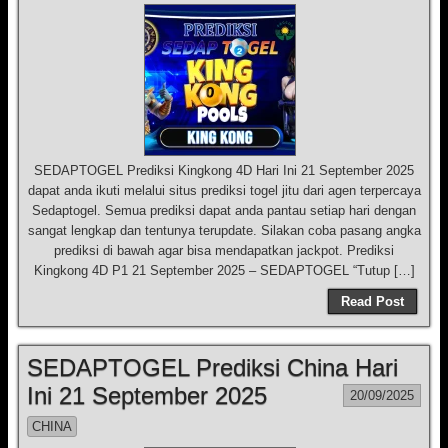
SEDAPTOGEL Prediksi Kingkong 4D Hari Ini 21 September 2025
dapat anda ikuti melalui situs prediksi togel jitu dari agen terpercaya
Sedaptogel. Semua prediksi dapat anda pantau setiap hari dengan
sangat lengkap dan tentunya terupdate. Silakan coba pasang angka
prediksi di bawah agar bisa mendapatkan jackpot. Prediksi
Kingkong 4D P1 21 September 2025 – SEDAPTOGEL “Tutup […]
Read Post
SEDAPTOGEL Prediksi China Hari
Ini 21 September 2025
20/09/2025
CHINA