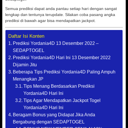
Semua prediksi dapat anda pantau setiap hari dengan sangat
lengkap dan tentunya terupdate. Silakan coba pasang angka
prediksi di bawah agar bisa mendapatkan jackpot.
Daftar Isi Konten
Prediksi Yordania4D 13 Desember 2022 –
SEDAPTOGEL
Prediksi Yordania4D Hari Ini 13 Desember 2022
Dijamin Jitu
Beberapa Tips Prediksi Yordania4D Paling Ampuh
Menangkan JP
Tips Menang Berdasarkan Prediksi
Yordania4D Hari Ini
Tips Agar Mendapatkan Jackpot Togel
Yordania4D Hari Ini
Beragam Bonus yang Didapat Jika Anda
Bergabung dengan SEDAPTOGEL