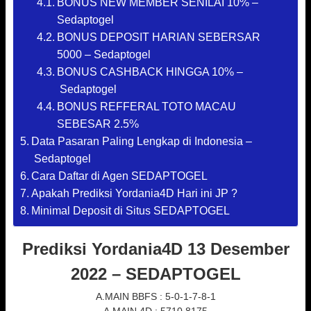
BONUS NEW MEMBER SENILAI 10% –
Sedaptogel
BONUS DEPOSIT HARIAN SEBERSAR
5000 – Sedaptogel
BONUS CASHBACK HINGGA 10% –
Sedaptogel
BONUS REFFERAL TOTO MACAU
SEBESAR 2.5%
Data Pasaran Paling Lengkap di Indonesia –
Sedaptogel
Cara Daftar di Agen SEDAPTOGEL
Apakah Prediksi Yordania4D Hari ini JP ?
Minimal Deposit di Situs SEDAPTOGEL
Prediksi Yordania4D 13 Desember
2022 – SEDAPTOGEL
A.MAIN BBFS : 5-0-1-7-8-1