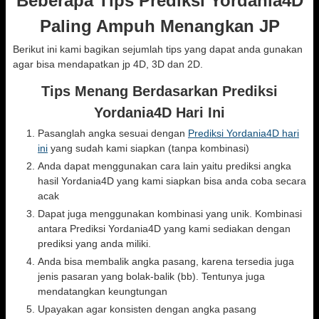
Beberapa Tips Prediksi Yordania4D
Paling Ampuh Menangkan JP
Berikut ini kami bagikan sejumlah tips yang dapat anda gunakan
agar bisa mendapatkan jp 4D, 3D dan 2D.
Tips Menang Berdasarkan Prediksi
Yordania4D Hari Ini
Pasanglah angka sesuai dengan
Prediksi Yordania4D hari
ini
yang sudah kami siapkan (tanpa kombinasi)
Anda dapat menggunakan cara lain yaitu prediksi angka
hasil Yordania4D yang kami siapkan bisa anda coba secara
acak
Dapat juga menggunakan kombinasi yang unik. Kombinasi
antara Prediksi Yordania4D yang kami sediakan dengan
prediksi yang anda miliki.
Anda bisa membalik angka pasang, karena tersedia juga
jenis pasaran yang bolak-balik (bb). Tentunya juga
mendatangkan keungtungan
Upayakan agar konsisten dengan angka pasang