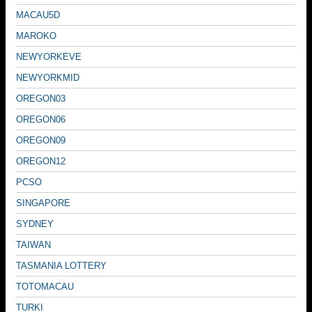
MACAU5D
MAROKO
NEWYORKEVE
NEWYORKMID
OREGON03
OREGON06
OREGON09
OREGON12
PCSO
SINGAPORE
SYDNEY
TAIWAN
TASMANIA LOTTERY
TOTOMACAU
TURKI