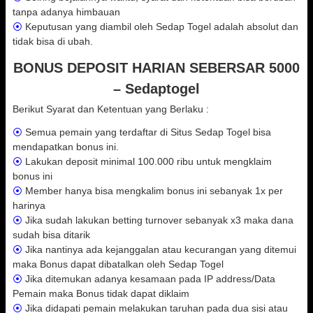
tanpa adanya himbauan
⦿
Keputusan yang diambil oleh Sedap Togel adalah absolut dan
tidak bisa di ubah.
BONUS DEPOSIT HARIAN SEBERSAR 5000
– Sedaptogel
Berikut Syarat dan Ketentuan yang Berlaku :
⦿
Semua pemain yang terdaftar di Situs Sedap Togel bisa
mendapatkan bonus ini.
⦿
Lakukan deposit minimal 100.000 ribu untuk mengklaim
bonus ini
⦿
Member hanya bisa mengkalim bonus ini sebanyak 1x per
harinya
⦿
Jika sudah lakukan betting turnover sebanyak x3 maka dana
sudah bisa ditarik
⦿
Jika nantinya ada kejanggalan atau kecurangan yang ditemui
maka Bonus dapat dibatalkan oleh Sedap Togel
⦿
Jika ditemukan adanya kesamaan pada IP address/Data
Pemain maka Bonus tidak dapat diklaim
⦿
Jika didapati pemain melakukan taruhan pada dua sisi atau