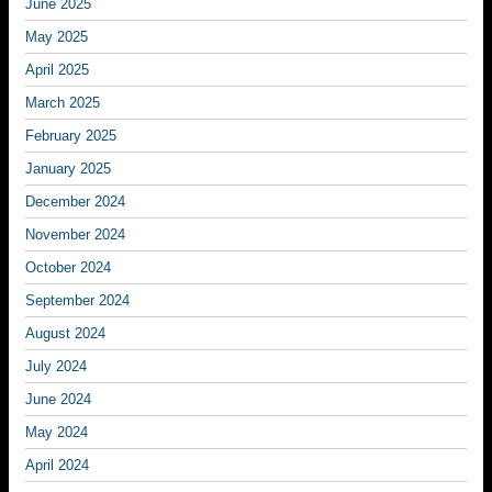
June 2025
May 2025
April 2025
March 2025
February 2025
January 2025
December 2024
November 2024
October 2024
September 2024
August 2024
July 2024
June 2024
May 2024
April 2024