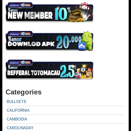
Categories
BULLSEYE
CALIFORNIA
CAMBODIA
CAROLINADAY