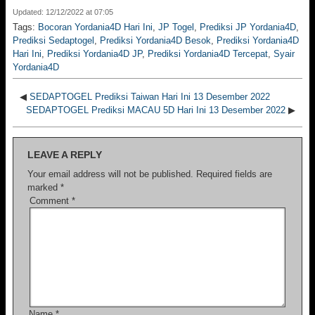
Updated: 12/12/2022 at 07:05
Tags:
Bocoran Yordania4D Hari Ini
,
JP Togel
,
Prediksi JP Yordania4D
,
Prediksi Sedaptogel
,
Prediksi Yordania4D Besok
,
Prediksi Yordania4D
Hari Ini
,
Prediksi Yordania4D JP
,
Prediksi Yordania4D Tercepat
,
Syair
Yordania4D
◀
SEDAPTOGEL Prediksi Taiwan Hari Ini 13 Desember 2022
SEDAPTOGEL Prediksi MACAU 5D Hari Ini 13 Desember 2022
▶
LEAVE A REPLY
Your email address will not be published.
Required fields are
marked
*
Comment
*
Name
*