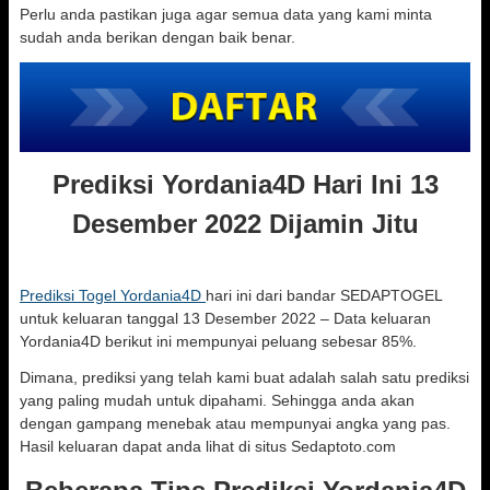
Perlu anda pastikan juga agar semua data yang kami minta
sudah anda berikan dengan baik benar.
Prediksi Yordania4D Hari Ini 13
Desember 2022 Dijamin Jitu
Prediksi Togel Yordania4D
hari ini dari bandar SEDAPTOGEL
untuk keluaran tanggal 13 Desember 2022 – Data keluaran
Yordania4D berikut ini mempunyai peluang sebesar 85%.
Dimana, prediksi yang telah kami buat adalah salah satu prediksi
yang paling mudah untuk dipahami. Sehingga anda akan
dengan gampang menebak atau mempunyai angka yang pas.
Hasil keluaran dapat anda lihat di situs Sedaptoto.com