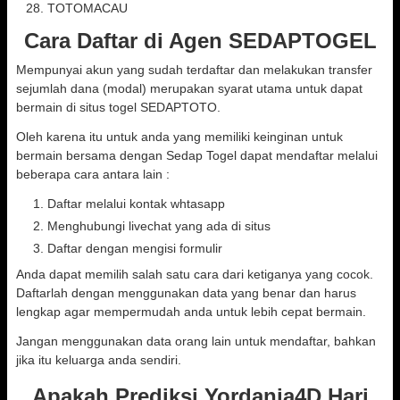
TOTOMACAU
Cara Daftar di Agen SEDAPTOGEL
Mempunyai akun yang sudah terdaftar dan melakukan transfer
sejumlah dana (modal) merupakan syarat utama untuk dapat
bermain di situs togel SEDAPTOTO.
Oleh karena itu untuk anda yang memiliki keinginan untuk
bermain bersama dengan Sedap Togel dapat mendaftar melalui
beberapa cara antara lain :
Daftar melalui kontak whtasapp
Menghubungi livechat yang ada di situs
Daftar dengan mengisi formulir
Anda dapat memilih salah satu cara dari ketiganya yang cocok.
Daftarlah dengan menggunakan data yang benar dan harus
lengkap agar mempermudah anda untuk lebih cepat bermain.
Jangan menggunakan data orang lain untuk mendaftar, bahkan
jika itu keluarga anda sendiri.
Apakah Prediksi Yordania4D Hari