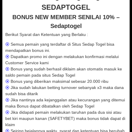
SEDAPTOGEL
BONUS NEW MEMBER SENILAI 10% –
Sedaptogel
Berikut Syarat dan Ketentuan yang Berlaku :
⦿
Semua pemain yang terdaftar di Situs Sedap Togel bisa
mendapatkan bonus ini.
⦿
Dapatkan promo ini dengan melakukan konfirmasi melalui
Customer Service kami
⦿
Bonus yang sudah berhasil diklaim akan otomatis masuk ke
saldo pemain pada situs Sedap Togel
⦿
Bonus yang diberikan maksimal sebesar 20.000 ribu
⦿
Jika sudah lakukan betting turnover sebanyak x3 maka dana
sudah bisa ditarik
⦿
Jika nantinya ada kejanggalan atau kecurangan yang ditemui
maka Bonus dapat dibatalkan oleh Sedap Togel
⦿
Jika didapati pemain melakukan taruhan pada dua sisi atau
bet kiri maupun kanan (SAFETYBET) maka bonus tidak dapat di
klaim
⦿
Seiring bejalannya waktu, syarat dan ketentuan bisa berubah