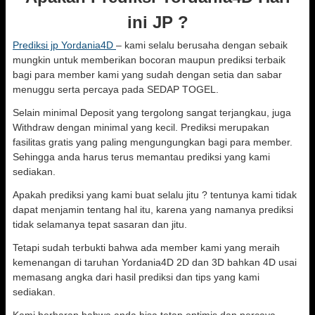
ini JP ?
Prediksi jp Yordania4D
– kami selalu berusaha dengan sebaik
mungkin untuk memberikan bocoran maupun prediksi terbaik
bagi para member kami yang sudah dengan setia dan sabar
menuggu serta percaya pada SEDAP TOGEL.
Selain minimal Deposit yang tergolong sangat terjangkau, juga
Withdraw dengan minimal yang kecil. Prediksi merupakan
fasilitas gratis yang paling mengungungkan bagi para member.
Sehingga anda harus terus memantau prediksi yang kami
sediakan.
Apakah prediksi yang kami buat selalu jitu ? tentunya kami tidak
dapat menjamin tentang hal itu, karena yang namanya prediksi
tidak selamanya tepat sasaran dan jitu.
Tetapi sudah terbukti bahwa ada member kami yang meraih
kemenangan di taruhan Yordania4D 2D dan 3D bahkan 4D usai
memasang angka dari hasil prediksi dan tips yang kami
sediakan.