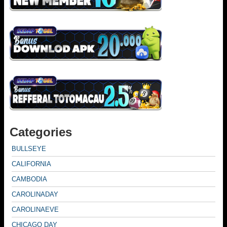
Categories
BULLSEYE
CALIFORNIA
CAMBODIA
CAROLINADAY
CAROLINAEVE
CHICAGO DAY