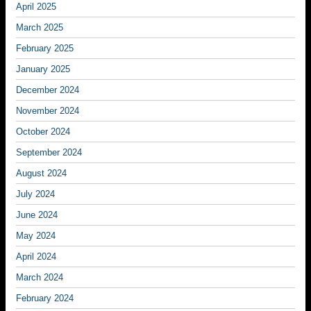
April 2025
March 2025
February 2025
January 2025
December 2024
November 2024
October 2024
September 2024
August 2024
July 2024
June 2024
May 2024
April 2024
March 2024
February 2024