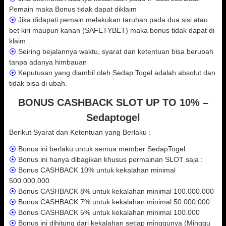
Pemain maka Bonus tidak dapat diklaim
⦿
Jika didapati pemain melakukan taruhan pada dua sisi atau
bet kiri maupun kanan (SAFETYBET) maka bonus tidak dapat di
klaim
⦿
Seiring bejalannya waktu, syarat dan ketentuan bisa berubah
tanpa adanya himbauan
⦿
Keputusan yang diambil oleh Sedap Togel adalah absolut dan
tidak bisa di ubah.
BONUS CASHBACK SLOT UP TO 10% –
Sedaptogel
Berikut Syarat dan Ketentuan yang Berlaku :
⦿
Bonus ini berlaku untuk semua member SedapTogel.
⦿
Bonus ini hanya dibagikan khusus permainan SLOT saja :
⦿
Bonus CASHBACK 10% untuk kekalahan minimal
500.000.000
⦿
Bonus CASHBACK 8% untuk kekalahan minimal 100.000.000
⦿
Bonus CASHBACK 7% untuk kekalahan minimal 50.000.000
⦿
Bonus CASHBACK 5% untuk kekalahan minimal 100.000
⦿
Bonus ini dihitung dari kekalahan setiap minggunya (Minggu