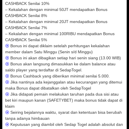
CASHBACK Senilai 10%
– Kekalahan dengan minimal 50JT mendapatkan Bonus
CASHBACK Senilai 8%
– Kekalahan dengan minimal 20JT mendapatkan Bonus
CASHBACK Senilai 7%
– Kekalahan dengan minimal 100RIBU mendapatkan Bonus
CASHBACK Senilai 5%
⦿
Bonus ini dapat diklaim setelah perhitungan kekalahan
member dalam Satu Minggu (Senin s/d Minggu)
⦿
Bonus ini akan dibagikan setiap hari senin siang (13.00 WIB)
⦿
Bonus akan langsung dimasukkan ke dalam balance atau
saldo player yang terdaftar di SedapTogel.
⦿
Bonus Cashback yang diberikan minimal senilai 5.000.
⦿
Jika nantinya ada kejanggalan atau kecurangan yang ditemui
maka Bonus dapat dibatalkan oleh SedapTogel
⦿
Jika didapati pemain melakukan taruhan pada dua sisi atau
bet kiri maupun kanan (SAFETYBET) maka bonus tidak dapat di
klaim
⦿
Seiring bejalannya waktu, syarat dan ketentuan bisa berubah
tanpa adanya himbauan
⦿
Keputusan yang diambil oleh Sedap Togel adalah absolut dan