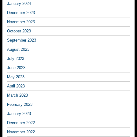
January 2024
December 2023
November 2023
October 2023
September 2023
August 2023
July 2023
June 2023
May 2023
April 2023
March 2023
February 2023
January 2023
December 2022
November 2022