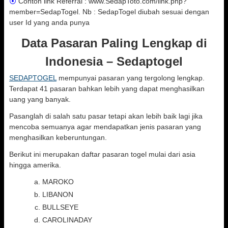
⦿
Contoh link Referral : www.SedapToto.com/link.php?
member=SedapTogel. Nb : SedapTogel diubah sesuai dengan
user Id yang anda punya
Data Pasaran Paling Lengkap di
Indonesia – Sedaptogel
SEDAPTOGEL
mempunyai pasaran yang tergolong lengkap.
Terdapat 41 pasaran bahkan lebih yang dapat menghasilkan
uang yang banyak.
Pasanglah di salah satu pasar tetapi akan lebih baik lagi jika
mencoba semuanya agar mendapatkan jenis pasaran yang
menghasilkan keberuntungan.
Berikut ini merupakan daftar pasaran togel mulai dari asia
hingga amerika.
MAROKO
LIBANON
BULLSEYE
CAROLINADAY