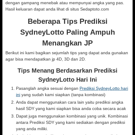
dengan gampang menebak atau mempunyai angka yang pas.
Hasil keluaran dapat anda lihat di situs Sedaptoto.com
Beberapa Tips Prediksi
SydneyLotto Paling Ampuh
Menangkan JP
Berikut ini kami bagikan sejumlah tips yang dapat anda gunakan
agar bisa mendapatkan jp 4D, 3D dan 2D.
Tips Menang Berdasarkan Prediksi
SydneyLotto Hari Ini
Pasanglah angka sesuai dengan
Prediksi SydneyLotto hari
ini
yang sudah kami siapkan (tanpa kombinasi)
Anda dapat menggunakan cara lain yaitu prediksi angka
hasil SDY yang kami siapkan bisa anda coba secara acak
Dapat juga menggunakan kombinasi yang unik. Kombinasi
antara Prediksi SDY yang kami sediakan dengan prediksi
yang anda miliki.