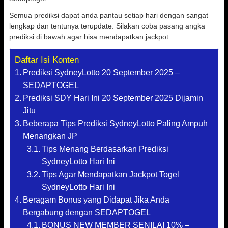
Semua prediksi dapat anda pantau setiap hari dengan sangat
lengkap dan tentunya terupdate. Silakan coba pasang angka
prediksi di bawah agar bisa mendapatkan jackpot.
Daftar Isi Konten
Prediksi SydneyLotto 20 September 2025 –
SEDAPTOGEL
Prediksi SDY Hari Ini 20 September 2025 Dijamin
Jitu
Beberapa Tips Prediksi SydneyLotto Paling Ampuh
Menangkan JP
Tips Menang Berdasarkan Prediksi
SydneyLotto Hari Ini
Tips Agar Mendapatkan Jackpot Togel
SydneyLotto Hari Ini
Beragam Bonus yang Didapat Jika Anda
Bergabung dengan SEDAPTOGEL
BONUS NEW MEMBER SENILAI 10% –