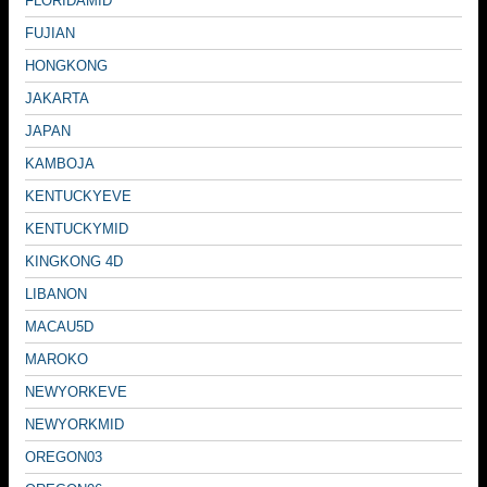
FLORIDAMID
FUJIAN
HONGKONG
JAKARTA
JAPAN
KAMBOJA
KENTUCKYEVE
KENTUCKYMID
KINGKONG 4D
LIBANON
MACAU5D
MAROKO
NEWYORKEVE
NEWYORKMID
OREGON03