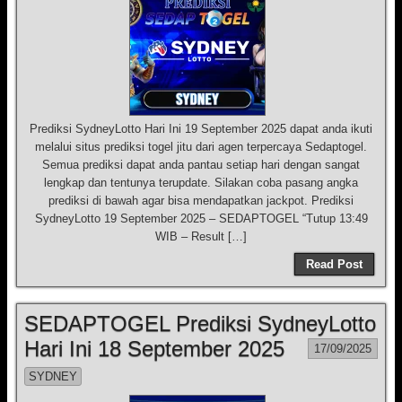
Prediksi SydneyLotto Hari Ini 19 September 2025 dapat anda ikuti
melalui situs prediksi togel jitu dari agen terpercaya Sedaptogel.
Semua prediksi dapat anda pantau setiap hari dengan sangat
lengkap dan tentunya terupdate. Silakan coba pasang angka
prediksi di bawah agar bisa mendapatkan jackpot. Prediksi
SydneyLotto 19 September 2025 – SEDAPTOGEL “Tutup 13:49
WIB – Result […]
Read Post
SEDAPTOGEL Prediksi SydneyLotto
Hari Ini 18 September 2025
17/09/2025
SYDNEY