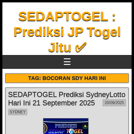
SEDAPTOGEL :
Prediksi JP Togel
Jitu ✅
☰
TAG:
BOCORAN SDY HARI INI
SEDAPTOGEL Prediksi SydneyLotto
Hari Ini 21 September 2025
20/09/2025
SYDNEY