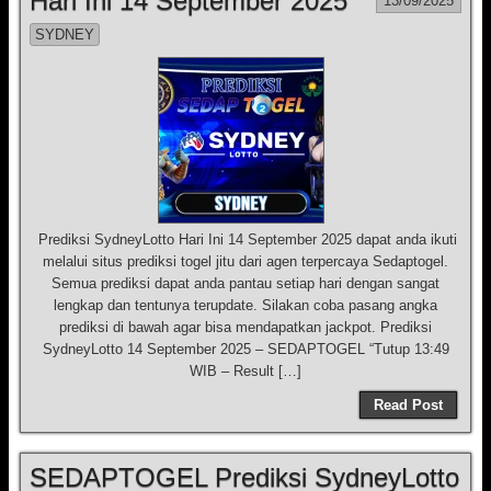
Hari Ini 14 September 2025
13/09/2025
SYDNEY
Prediksi SydneyLotto Hari Ini 14 September 2025 dapat anda ikuti
melalui situs prediksi togel jitu dari agen terpercaya Sedaptogel.
Semua prediksi dapat anda pantau setiap hari dengan sangat
lengkap dan tentunya terupdate. Silakan coba pasang angka
prediksi di bawah agar bisa mendapatkan jackpot. Prediksi
SydneyLotto 14 September 2025 – SEDAPTOGEL “Tutup 13:49
WIB – Result […]
Read Post
SEDAPTOGEL Prediksi SydneyLotto