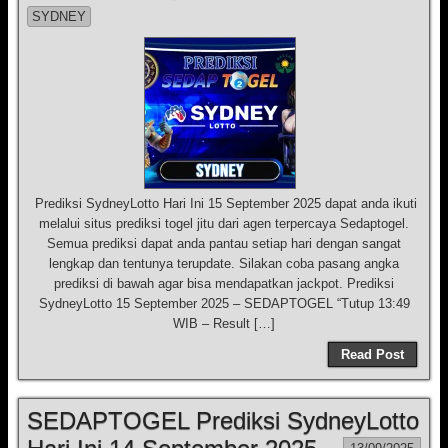
SYDNEY
Prediksi SydneyLotto Hari Ini 15 September 2025 dapat anda ikuti
melalui situs prediksi togel jitu dari agen terpercaya Sedaptogel.
Semua prediksi dapat anda pantau setiap hari dengan sangat
lengkap dan tentunya terupdate. Silakan coba pasang angka
prediksi di bawah agar bisa mendapatkan jackpot. Prediksi
SydneyLotto 15 September 2025 – SEDAPTOGEL “Tutup 13:49
WIB – Result […]
Read Post
SEDAPTOGEL Prediksi SydneyLotto