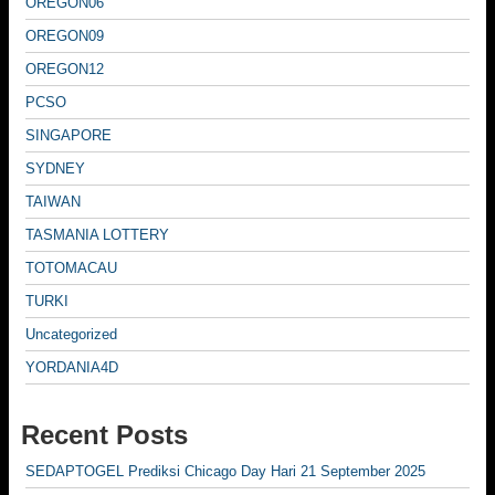
OREGON06
OREGON09
OREGON12
PCSO
SINGAPORE
SYDNEY
TAIWAN
TASMANIA LOTTERY
TOTOMACAU
TURKI
Uncategorized
YORDANIA4D
Recent Posts
SEDAPTOGEL Prediksi Chicago Day Hari 21 September 2025