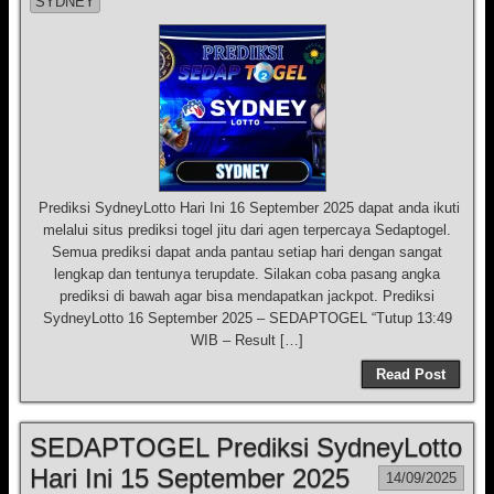
SYDNEY
Prediksi SydneyLotto Hari Ini 16 September 2025 dapat anda ikuti
melalui situs prediksi togel jitu dari agen terpercaya Sedaptogel.
Semua prediksi dapat anda pantau setiap hari dengan sangat
lengkap dan tentunya terupdate. Silakan coba pasang angka
prediksi di bawah agar bisa mendapatkan jackpot. Prediksi
SydneyLotto 16 September 2025 – SEDAPTOGEL “Tutup 13:49
WIB – Result […]
Read Post
SEDAPTOGEL Prediksi SydneyLotto
Hari Ini 15 September 2025
14/09/2025