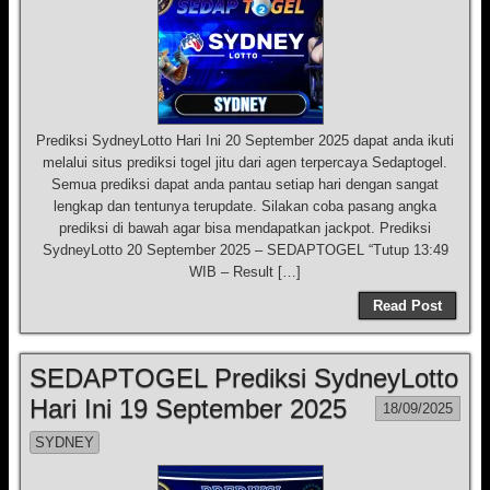
Prediksi SydneyLotto Hari Ini 20 September 2025 dapat anda ikuti
melalui situs prediksi togel jitu dari agen terpercaya Sedaptogel.
Semua prediksi dapat anda pantau setiap hari dengan sangat
lengkap dan tentunya terupdate. Silakan coba pasang angka
prediksi di bawah agar bisa mendapatkan jackpot. Prediksi
SydneyLotto 20 September 2025 – SEDAPTOGEL “Tutup 13:49
WIB – Result […]
Read Post
SEDAPTOGEL Prediksi SydneyLotto
Hari Ini 19 September 2025
18/09/2025
SYDNEY