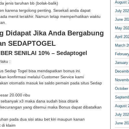
August 
jenis taruhan bb (bolak-balik)
n karena tergolong penting. Sesekali anda dapat
July 20
da menit terakhir. Namun tetap memperhatikan waktu
June 20
lan.
May 20
 Didapat Jika Anda Bergabung
April 20
an SEDAPTOGEL
March 2
ER SENILAI 10% – Sedaptogel
Februar
laku :
January
us Sedap Togel bisa mendapatkan bonus ini.
Decembe
an konfirmasi melalui Customer Service kami
Novembe
 akan otomatis masuk ke saldo pemain pada situs Sedap
October
esar 20.000 ribu
Septemb
r sebanyak x3 maka dana sudah bisa ditarik
August 
 kecurangan yang ditemui maka Bonus dapat dibatalkan
July 20
uhan pada dua sisi atau bet kiri maupun kanan
June 20
di klaim