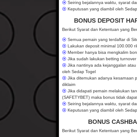
⦿
Seiring bejalannya waktu, syarat d
⦿
Keputusan yang diambil oleh Sedap T
BONUS DEPOSIT HAR
Berikut Syarat dan Ketentuan yang Ber
⦿
Semua pemain yang terdaftar di Sit
⦿
Lakukan deposit minimal 100.000 ri
⦿
Member hanya bisa mengkalim bonus
⦿
Jika sudah lakukan betting turnove
⦿
Jika nantinya ada kejanggalan atau
oleh Sedap Togel
⦿
Jika ditemukan adanya kesamaan p
diklaim
⦿
Jika didapati pemain melakukan tar
(SAFETYBET) maka bonus tidak dapat 
⦿
Seiring bejalannya waktu, syarat d
⦿
Keputusan yang diambil oleh Sedap T
BONUS CASHBAC
Berikut Syarat dan Ketentuan yang Ber