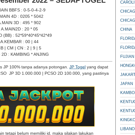
Desember 2022
– SEDAPTOGEL
CAROL
AIN BBFS : 0-5-0-4-2-9
CHICA
MAIN 4D : 0205 * 5042
CHICAG
.MAIN 3D : 495 * 902
A.MAIN2D : 20 * 05
CHINA
 (BB) : 52*59*40*45*42*49
FLORI
A.KEMBAR : 00 | 44
FLORID
B | CM | CN : 2 | 9 | 5
 2D : KAMBING * ANJING
FUJIAN
HONGK
 JP 100% tanpa adanya potongan.
JP Togel
yang dapat
PCSO JP 3D 1.000.000 | PCSO 2D 100.000, yang pastinya
JAKAR
JAPAN
KAMBO
KENTU
KENTU
KINGK
LIBANO
n tetapi belum memiliki id, maka silakan lakukan