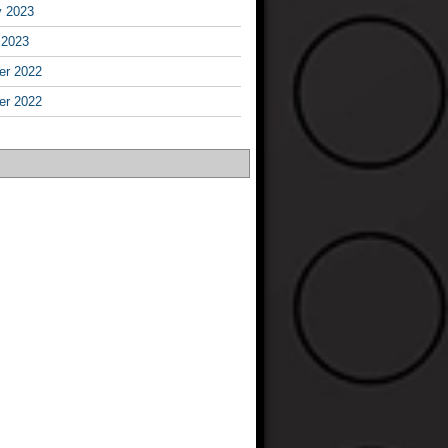
y 2023
 2023
r 2022
r 2022