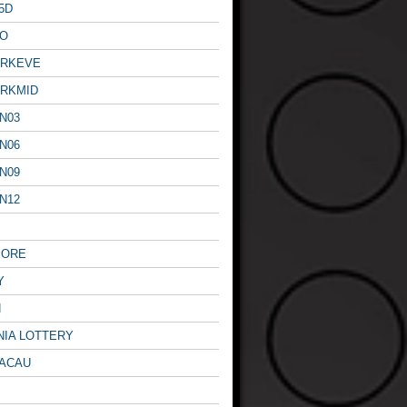
5D
O
RKEVE
RKMID
N03
N06
N09
N12
PORE
Y
N
IA LOTTERY
ACAU