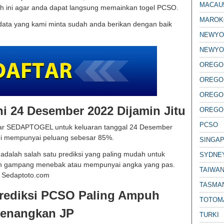
MACAU
wah ini agar anda dapat langsung memainkan togel PCSO.
MAROK
data yang kami minta sudah anda berikan dengan baik
NEWYO
NEWYO
OREGO
OREGO
OREGO
ni 24 Desember 2022 Dijamin Jitu
OREGO
PCSO
andar SEDAPTOGEL untuk keluaran tanggal 24 Desember
ini mempunyai peluang sebesar 85%.
SINGA
 adalah salah satu prediksi yang paling mudah untuk
SYDNE
an gampang menebak atau mempunyai angka yang pas.
TAIWA
us Sedaptoto.com
TASMAN
Prediksi PCSO Paling Ampuh
TOTOM
enangkan JP
TURKI