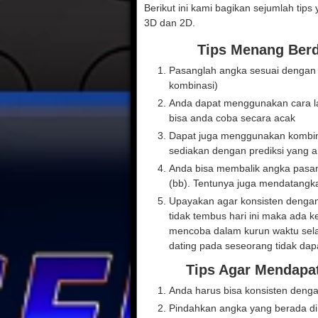
Berikut ini kami bagikan sejumlah tip
3D dan 2D.
Tips Menang Berd
Pasanglah angka sesuai denga
kombinasi)
Anda dapat menggunakan cara lai
bisa anda coba secara acak
Dapat juga menggunakan kombina
sediakan dengan prediksi yang an
Anda bisa membalik angka pasang
(bb). Tentunya juga mendatang
Upayakan agar konsisten dengan
tidak tembus hari ini maka ada 
mencoba dalam kurun waktu sela
dating pada seseorang tidak dapa
Tips Agar Mendapat
Anda harus bisa konsisten deng
Pindahkan angka yang berada di