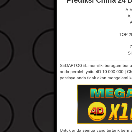
Prediksi
China 24 
A.M
A.
A
TOP 2D
C
S
SEDAPTOGEL memiliki beragam bonus
anda peroleh yaitu 4D 10.000.000 | C
pastinya anda tidak akan mengalami k
Untuk anda semua yang tertarik bermai