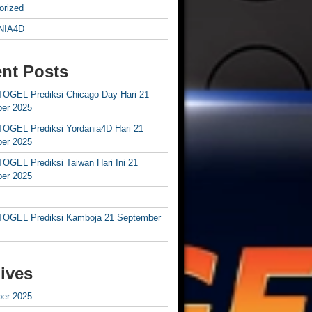
orized
NIA4D
nt Posts
GEL Prediksi Chicago Day Hari 21
er 2025
GEL Prediksi Yordania4D Hari 21
er 2025
GEL Prediksi Taiwan Hari Ini 21
er 2025
GEL Prediksi Kamboja 21 September
ives
er 2025