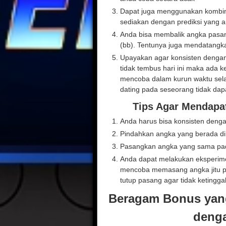
Dapat juga menggunakan kombina
sediakan dengan prediksi yang an
Anda bisa membalik angka pasang
(bb). Tentunya juga mendatang
Upayakan agar konsisten dengan
tidak tembus hari ini maka ada 
mencoba dalam kurun waktu sela
dating pada seseorang tidak dapa
Tips Agar Mendapat
Anda harus bisa konsisten deng
Pindahkan angka yang berada di
Pasangkan angka yang sama pada 
Anda dapat melakukan eksperime
mencoba memasang angka jitu pa
tutup pasang agar tidak ketingga
Beragam Bonus yang
deng