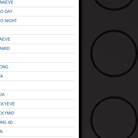
INAEVE
GO DAY
O NIGHT
DAEVE
AMID
ONG
TA
JA
CKYEVE
CKYMID
ONG 4D
N