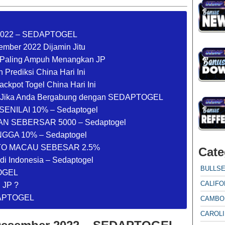
r 2022 – SEDAPTOGEL
sember 2022 Dijamin Jitu
a Paling Ampuh Menangkan JP
Prediksi China Hari Ini
ckpot Togel China Hari Ini
t Jika Anda Bergabung dengan SEDAPTOGEL
NILAI 10% – Sedaptogel
N SEBERSAR 5000 – Sedaptogel
GA 10% – Sedaptogel
O MACAU SEBESAR 2.5%
Cate
di Indonesia – Sedaptogel
BULLS
TOGEL
CALIFO
i JP ?
EDAPTOGEL
CAMBO
CAROL