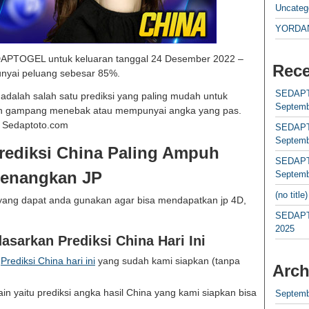
Uncateg
YORDA
EDAPTOGEL untuk keluaran tanggal 24 Desember 2022 –
Rece
unyai peluang sebesar 85%.
SEDAPTO
 adalah salah satu prediksi yang paling mudah untuk
Septemb
an gampang menebak atau mempunyai angka yang pas.
us Sedaptoto.com
SEDAPTO
Septemb
rediksi China Paling Ampuh
SEDAPTO
enangkan JP
Septemb
(no title)
s yang dapat anda gunakan agar bisa mendapatkan jp 4D,
SEDAPTO
2025
sarkan Prediksi China Hari Ini
n
Prediksi China hari ini
yang sudah kami siapkan (tanpa
Arch
n yaitu prediksi angka hasil China yang kami siapkan bisa
Septemb