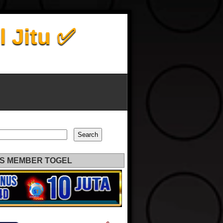
 Jitu ✅
Search
S MEMBER TOGEL