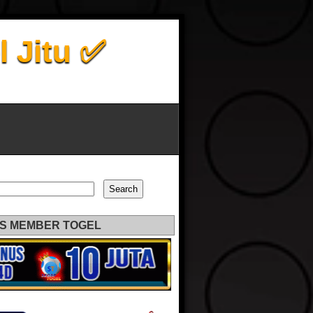
 Jitu ✅
Search
S MEMBER TOGEL