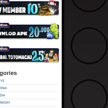
gories
EYE
RNIA
DIA
INADAY