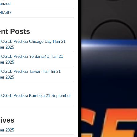
orized
NIA4D
nt Posts
GEL Prediksi Chicago Day Hari 21
er 2025
GEL Prediksi Yordania4D Hari 21
er 2025
GEL Prediksi Taiwan Hari Ini 21
er 2025
GEL Prediksi Kamboja 21 September
ives
er 2025