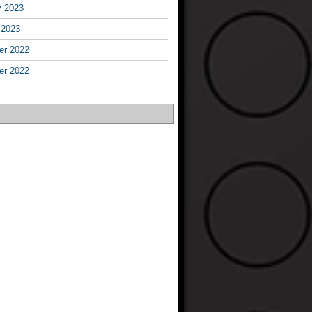
y 2023
 2023
r 2022
r 2022