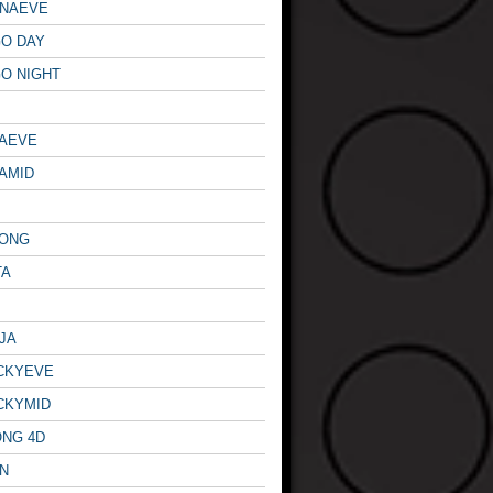
INAEVE
GO DAY
O NIGHT
DAEVE
AMID
ONG
TA
JA
CKYEVE
CKYMID
ONG 4D
N