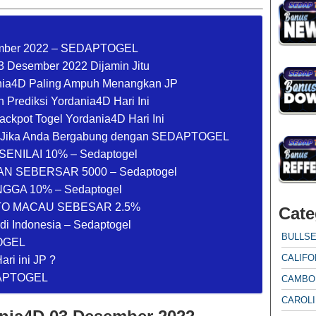
sember 2022 – SEDAPTOGEL
03 Desember 2022 Dijamin Jitu
ania4D Paling Ampuh Menangkan JP
 Prediksi Yordania4D Hari Ini
ckpot Togel Yordania4D Hari Ini
t Jika Anda Bergabung dengan SEDAPTOGEL
NILAI 10% – Sedaptogel
N SEBERSAR 5000 – Sedaptogel
GA 10% – Sedaptogel
O MACAU SEBESAR 2.5%
Cate
di Indonesia – Sedaptogel
BULLS
TOGEL
CALIFO
ri ini JP ?
EDAPTOGEL
CAMBO
CAROL