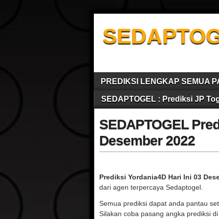
SEDAPTOGEL
PREDIKSI LENGKAP SEMUA 
SEDAPTOGEL : Prediksi JP To
SEDAPTOGEL Predik
Desember 2022
Prediksi Yordania4D Hari Ini 03 De
dari agen terpercaya Sedaptogel.
Semua prediksi dapat anda pantau set
Silakan coba pasang angka prediksi d