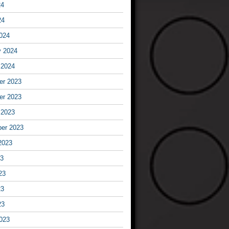
24
24
024
y 2024
 2024
r 2023
r 2023
 2023
er 2023
2023
23
23
23
23
023