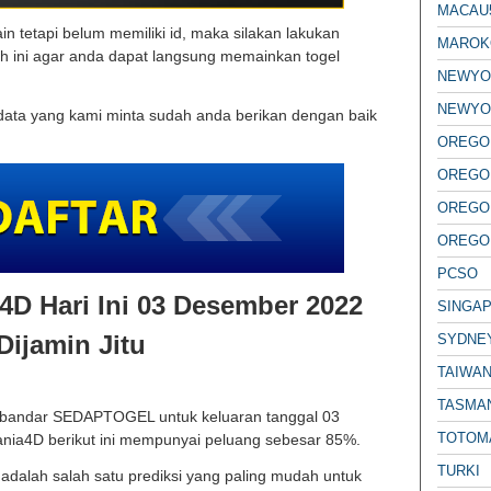
MACAU
n tetapi belum memiliki id, maka silakan lakukan
MAROK
wah ini agar anda dapat langsung memainkan togel
NEWYO
NEWYO
data yang kami minta sudah anda berikan dengan baik
OREGO
OREGO
OREGO
OREGO
PCSO
4D Hari Ini 03 Desember 2022
SINGA
Dijamin Jitu
SYDNE
TAIWA
TASMAN
ri bandar SEDAPTOGEL untuk keluaran tanggal 03
TOTOM
nia4D berikut ini mempunyai peluang sebesar 85%.
TURKI
 adalah salah satu prediksi yang paling mudah untuk