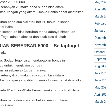
esar 20.000 ribu
May 20
r sebanyak x3 maka dana sudah bisa ditarik
April 20
 kecurangan yang ditemui maka Bonus dapat dibatalkan
March 2
uhan pada dua sisi atau bet kiri maupun kanan
Februar
di klaim
January
an ketentuan bisa berubah tanpa adanya himbauan
ogel adalah absolut dan tidak bisa di ubah.
Decembe
Novembe
IAN SEBERSAR 5000 – Sedaptogel
October
laku :
Septemb
us Sedap Togel bisa mendapatkan bonus ini.
bu untuk mengklaim bonus ini
August 
 ini sebanyak 1x per harinya
July 20
r sebanyak x3 maka dana sudah bisa ditarik
 kecurangan yang ditemui maka Bonus dapat dibatalkan
June 20
May 20
ada IP address/Data Pemain maka Bonus tidak dapat
April 20
uhan pada dua sisi atau bet kiri maupun kanan
March 2
di klaim