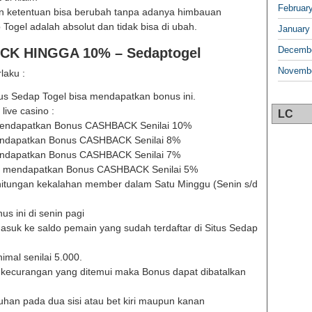
Februar
an ketentuan bisa berubah tanpa adanya himbauan
ogel adalah absolut dan tidak bisa di ubah.
January
Decembe
K HINGGA 10% – Sedaptogel
Novembe
laku :
us Sedap Togel bisa mendapatkan bonus ini.
ive casino :
LC
mendapatkan Bonus CASHBACK Senilai 10%
endapatkan Bonus CASHBACK Senilai 8%
endapatkan Bonus CASHBACK Senilai 7%
U mendapatkan Bonus CASHBACK Senilai 5%
rhitungan kekalahan member dalam Satu Minggu (Senin s/d
s ini di senin pagi
asuk ke saldo pemain yang sudah terdaftar di Situs Sedap
mal senilai 5.000.
 kecurangan yang ditemui maka Bonus dapat dibatalkan
uhan pada dua sisi atau bet kiri maupun kanan