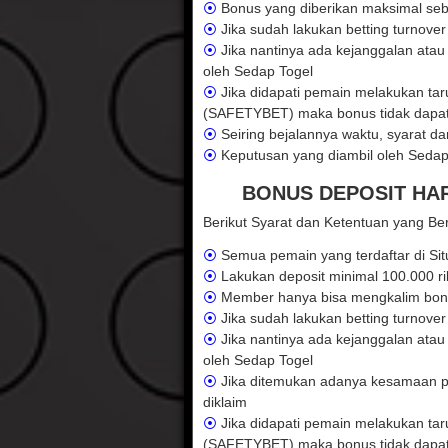
⦿
Bonus yang diberikan maksimal seb
⦿
Jika sudah lakukan betting turnove
⦿
Jika nantinya ada kejanggalan atau
oleh Sedap Togel
⦿
Jika didapati pemain melakukan tar
(SAFETYBET) maka bonus tidak dapat 
⦿
Seiring bejalannya waktu, syarat d
⦿
Keputusan yang diambil oleh Sedap T
BONUS DEPOSIT HAR
Berikut Syarat dan Ketentuan yang Ber
⦿
Semua pemain yang terdaftar di Sit
⦿
Lakukan deposit minimal 100.000 ri
⦿
Member hanya bisa mengkalim bonus
⦿
Jika sudah lakukan betting turnove
⦿
Jika nantinya ada kejanggalan atau
oleh Sedap Togel
⦿
Jika ditemukan adanya kesamaan p
diklaim
⦿
Jika didapati pemain melakukan tar
(SAFETYBET) maka bonus tidak dapat 