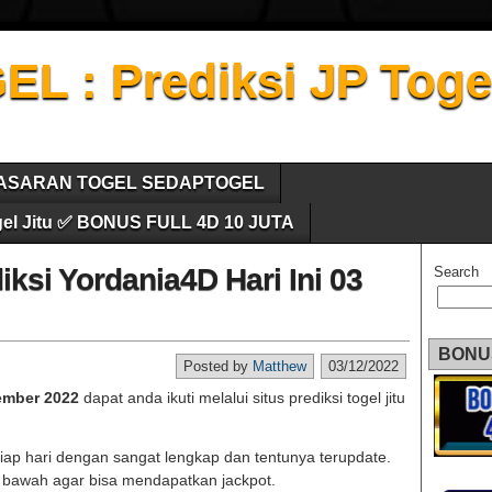
 : Prediksi JP Togel
PASARAN TOGEL SEDAPTOGEL
gel Jitu ✅ BONUS FULL 4D 10 JUTA
si Yordania4D Hari Ini 03
Search
BONU
Posted by
Matthew
03/12/2022
sember 2022
dapat anda ikuti melalui situs prediksi togel jitu
iap hari dengan sangat lengkap dan tentunya terupdate.
i bawah agar bisa mendapatkan jackpot.