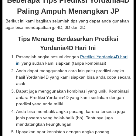
Beberapa Tips Prediksi Yordania4D
Paling Ampuh Menangkan JP
Berikut ini kami bagikan sejumlah tips yang dapat anda gunakan
agar bisa mendapatkan jp 4D, 3D dan 2D.
Tips Menang Berdasarkan Prediksi
Yordania4D Hari Ini
Pasanglah angka sesuai dengan
Prediksi Yordania4D hari
ini
yang sudah kami siapkan (tanpa kombinasi)
Anda dapat menggunakan cara lain yaitu prediksi angka
hasil Yordania4D yang kami siapkan bisa anda coba secara
acak
Dapat juga menggunakan kombinasi yang unik. Kombinasi
antara Prediksi Yordania4D yang kami sediakan dengan
prediksi yang anda miliki.
Anda bisa membalik angka pasang, karena tersedia juga
jenis pasaran yang bolak-balik (bb). Tentunya juga
mendatangkan keungtungan
Upayakan agar konsisten dengan angka pasang