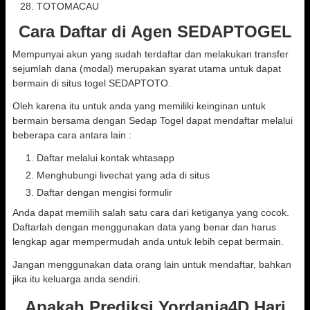
TOTOMACAU
Cara Daftar di Agen SEDAPTOGEL
Mempunyai akun yang sudah terdaftar dan melakukan transfer
sejumlah dana (modal) merupakan syarat utama untuk dapat
bermain di situs togel SEDAPTOTO.
Oleh karena itu untuk anda yang memiliki keinginan untuk
bermain bersama dengan Sedap Togel dapat mendaftar melalui
beberapa cara antara lain :
Daftar melalui kontak whtasapp
Menghubungi livechat yang ada di situs
Daftar dengan mengisi formulir
Anda dapat memilih salah satu cara dari ketiganya yang cocok.
Daftarlah dengan menggunakan data yang benar dan harus
lengkap agar mempermudah anda untuk lebih cepat bermain.
Jangan menggunakan data orang lain untuk mendaftar, bahkan
jika itu keluarga anda sendiri.
Apakah Prediksi Yordania4D Hari