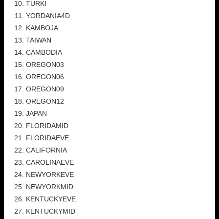
TURKI
YORDANIA4D
KAMBOJA
TAIWAN
CAMBODIA
OREGON03
OREGON06
OREGON09
OREGON12
JAPAN
FLORIDAMID
FLORIDAEVE
CALIFORNIA
CAROLINAEVE
NEWYORKEVE
NEWYORKMID
KENTUCKYEVE
KENTUCKYMID