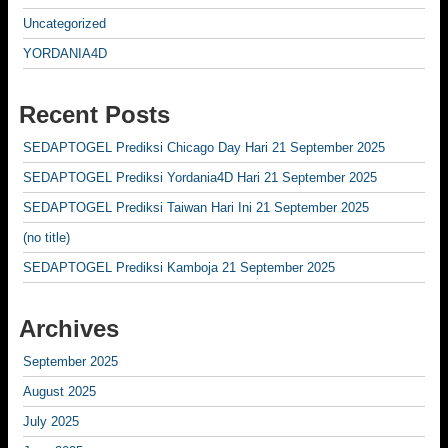
Uncategorized
YORDANIA4D
Recent Posts
SEDAPTOGEL Prediksi Chicago Day Hari 21 September 2025
SEDAPTOGEL Prediksi Yordania4D Hari 21 September 2025
SEDAPTOGEL Prediksi Taiwan Hari Ini 21 September 2025
(no title)
SEDAPTOGEL Prediksi Kamboja 21 September 2025
Archives
September 2025
August 2025
July 2025