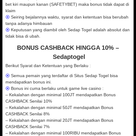
bet kiri maupun kanan (SAFETYBET) maka bonus tidak dapat di
klaim
⦿
Seiring bejalannya waktu, syarat dan ketentuan bisa berubah
tanpa adanya himbauan
⦿
Keputusan yang diambil oleh Sedap Togel adalah absolut dan
tidak bisa di ubah.
BONUS CASHBACK HINGGA 10% –
Sedaptogel
Berikut Syarat dan Ketentuan yang Berlaku :
⦿
Semua pemain yang terdaftar di Situs Sedap Togel bisa
mendapatkan bonus ini.
⦿
Bonus ini cuma berlaku untuk game live casino :
– Kekalahan dengan minimal 100JT mendapatkan Bonus
CASHBACK Senilai 10%
– Kekalahan dengan minimal 50JT mendapatkan Bonus
CASHBACK Senilai 8%
– Kekalahan dengan minimal 20JT mendapatkan Bonus
CASHBACK Senilai 7%
– Kekalahan dengan minimal 100RIBU mendapatkan Bonus