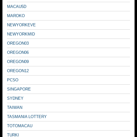
MACAU5D
MAROKO
NEWYORKEVE
NEWYORKMID
OREGON03
OREGON06
OREGON09
OREGON12
PCSO
SINGAPORE
SYDNEY
TAIWAN
TASMANIA LOTTERY
TOTOMACAU
TURKI