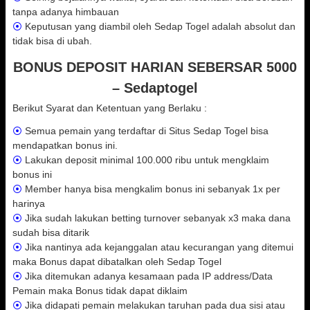
tanpa adanya himbauan
⦿
Keputusan yang diambil oleh Sedap Togel adalah absolut dan
tidak bisa di ubah.
BONUS DEPOSIT HARIAN SEBERSAR 5000
– Sedaptogel
Berikut Syarat dan Ketentuan yang Berlaku :
⦿
Semua pemain yang terdaftar di Situs Sedap Togel bisa
mendapatkan bonus ini.
⦿
Lakukan deposit minimal 100.000 ribu untuk mengklaim
bonus ini
⦿
Member hanya bisa mengkalim bonus ini sebanyak 1x per
harinya
⦿
Jika sudah lakukan betting turnover sebanyak x3 maka dana
sudah bisa ditarik
⦿
Jika nantinya ada kejanggalan atau kecurangan yang ditemui
maka Bonus dapat dibatalkan oleh Sedap Togel
⦿
Jika ditemukan adanya kesamaan pada IP address/Data
Pemain maka Bonus tidak dapat diklaim
⦿
Jika didapati pemain melakukan taruhan pada dua sisi atau