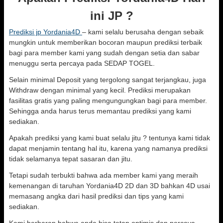
ini JP ?
Prediksi jp Yordania4D
– kami selalu berusaha dengan sebaik
mungkin untuk memberikan bocoran maupun prediksi terbaik
bagi para member kami yang sudah dengan setia dan sabar
menuggu serta percaya pada SEDAP TOGEL.
Selain minimal Deposit yang tergolong sangat terjangkau, juga
Withdraw dengan minimal yang kecil. Prediksi merupakan
fasilitas gratis yang paling mengungungkan bagi para member.
Sehingga anda harus terus memantau prediksi yang kami
sediakan.
Apakah prediksi yang kami buat selalu jitu ? tentunya kami tidak
dapat menjamin tentang hal itu, karena yang namanya prediksi
tidak selamanya tepat sasaran dan jitu.
Tetapi sudah terbukti bahwa ada member kami yang meraih
kemenangan di taruhan Yordania4D 2D dan 3D bahkan 4D usai
memasang angka dari hasil prediksi dan tips yang kami
sediakan.