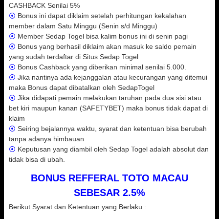
CASHBACK Senilai 5%
⦿
Bonus ini dapat diklaim setelah perhitungan kekalahan
member dalam Satu Minggu (Senin s/d Minggu)
⦿
Member Sedap Togel bisa kalim bonus ini di senin pagi
⦿
Bonus yang berhasil diklaim akan masuk ke saldo pemain
yang sudah terdaftar di Situs Sedap Togel
⦿
Bonus Cashback yang diberikan minimal senilai 5.000.
⦿
Jika nantinya ada kejanggalan atau kecurangan yang ditemui
maka Bonus dapat dibatalkan oleh SedapTogel
⦿
Jika didapati pemain melakukan taruhan pada dua sisi atau
bet kiri maupun kanan (SAFETYBET) maka bonus tidak dapat di
klaim
⦿
Seiring bejalannya waktu, syarat dan ketentuan bisa berubah
tanpa adanya himbauan
⦿
Keputusan yang diambil oleh Sedap Togel adalah absolut dan
tidak bisa di ubah.
BONUS REFFERAL TOTO MACAU
SEBESAR 2.5%
Berikut Syarat dan Ketentuan yang Berlaku :