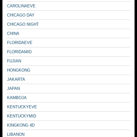
CAROLINAEVE
CHICAGO DAY
CHICAGO NIGHT
CHINA
FLORIDAEVE
FLORIDAMID
FUJIAN
HONGKONG
JAKARTA
JAPAN
KAMBOJA
KENTUCKYEVE
KENTUCKYMID
KINGKONG 4D
LIBANON