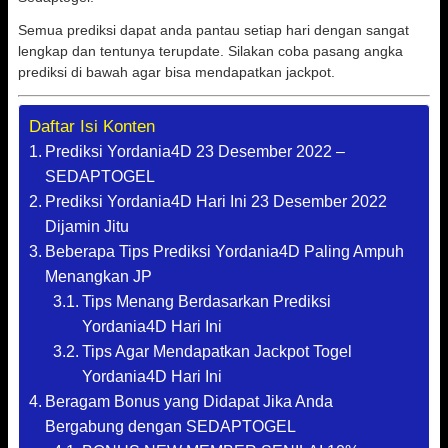
Semua prediksi dapat anda pantau setiap hari dengan sangat
lengkap dan tentunya terupdate. Silakan coba pasang angka
prediksi di bawah agar bisa mendapatkan jackpot.
Daftar Isi Konten
Prediksi Yordania4D 23 Desember 2022 –
SEDAPTOGEL
Prediksi Yordania4D Hari Ini 23 Desember 2022
Dijamin Jitu
Beberapa Tips Prediksi Yordania4D Paling Ampuh
Menangkan JP
Tips Menang Berdasarkan Prediksi
Yordania4D Hari Ini
Tips Agar Mendapatkan Jackpot Togel
Yordania4D Hari Ini
Beragam Bonus yang Didapat Jika Anda
Bergabung dengan SEDAPTOGEL