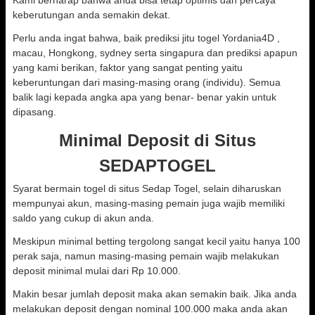
Kami berharap bahwa anda bisa tetap optimis dan percaya
keberutungan anda semakin dekat.
Perlu anda ingat bahwa, baik prediksi jitu togel Yordania4D ,
macau, Hongkong, sydney serta singapura dan prediksi apapun
yang kami berikan, faktor yang sangat penting yaitu
keberuntungan dari masing-masing orang (individu). Semua
balik lagi kepada angka apa yang benar- benar yakin untuk
dipasang.
Minimal Deposit di Situs
SEDAPTOGEL
Syarat bermain togel di situs Sedap Togel, selain diharuskan
mempunyai akun, masing-masing pemain juga wajib memiliki
saldo yang cukup di akun anda.
Meskipun minimal betting tergolong sangat kecil yaitu hanya 100
perak saja, namun masing-masing pemain wajib melakukan
deposit minimal mulai dari Rp 10.000.
Makin besar jumlah deposit maka akan semakin baik. Jika anda
melakukan deposit dengan nominal 100.000 maka anda akan