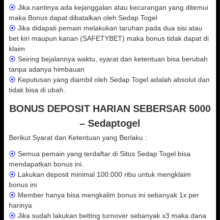
⦿
Jika nantinya ada kejanggalan atau kecurangan yang ditemui
maka Bonus dapat dibatalkan oleh Sedap Togel
⦿
Jika didapati pemain melakukan taruhan pada dua sisi atau
bet kiri maupun kanan (SAFETYBET) maka bonus tidak dapat di
klaim
⦿
Seiring bejalannya waktu, syarat dan ketentuan bisa berubah
tanpa adanya himbauan
⦿
Keputusan yang diambil oleh Sedap Togel adalah absolut dan
tidak bisa di ubah.
BONUS DEPOSIT HARIAN SEBERSAR 5000
– Sedaptogel
Berikut Syarat dan Ketentuan yang Berlaku :
⦿
Semua pemain yang terdaftar di Situs Sedap Togel bisa
mendapatkan bonus ini.
⦿
Lakukan deposit minimal 100.000 ribu untuk mengklaim
bonus ini
⦿
Member hanya bisa mengkalim bonus ini sebanyak 1x per
harinya
⦿
Jika sudah lakukan betting turnover sebanyak x3 maka dana