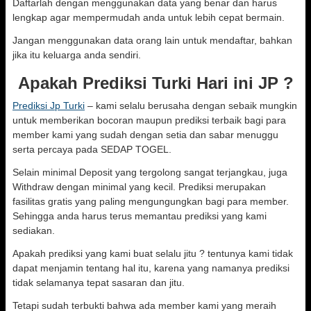
Daftarlah dengan menggunakan data yang benar dan harus
lengkap agar mempermudah anda untuk lebih cepat bermain.
Jangan menggunakan data orang lain untuk mendaftar, bahkan
jika itu keluarga anda sendiri.
Apakah Prediksi Turki Hari ini JP ?
Prediksi Jp Turki
– kami selalu berusaha dengan sebaik mungkin
untuk memberikan bocoran maupun prediksi terbaik bagi para
member kami yang sudah dengan setia dan sabar menuggu
serta percaya pada SEDAP TOGEL.
Selain minimal Deposit yang tergolong sangat terjangkau, juga
Withdraw dengan minimal yang kecil. Prediksi merupakan
fasilitas gratis yang paling mengungungkan bagi para member.
Sehingga anda harus terus memantau prediksi yang kami
sediakan.
Apakah prediksi yang kami buat selalu jitu ? tentunya kami tidak
dapat menjamin tentang hal itu, karena yang namanya prediksi
tidak selamanya tepat sasaran dan jitu.
Tetapi sudah terbukti bahwa ada member kami yang meraih