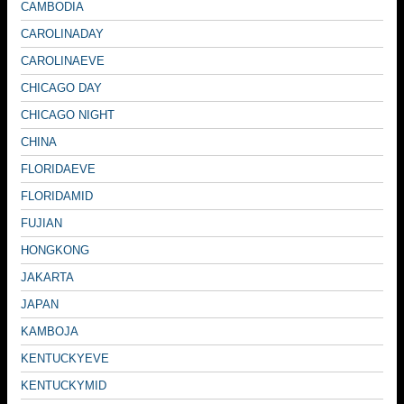
CAMBODIA
CAROLINADAY
CAROLINAEVE
CHICAGO DAY
CHICAGO NIGHT
CHINA
FLORIDAEVE
FLORIDAMID
FUJIAN
HONGKONG
JAKARTA
JAPAN
KAMBOJA
KENTUCKYEVE
KENTUCKYMID