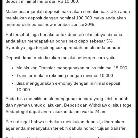
deposit minimal mulai dari Rp 10.000.
Makin besar jumlah deposit maka akan semakin baik. Jika anda
melakukan deposit dengan nominal 100.000 maka anda akan
memperoleh bonus new member senilai 20%.
Hal tersebut juga berlaku untuk deposit selanjutnya, dimana
anda akan mendapatkan bonus next depo sebesar 5%.
Syaratnya juga tergolong cukup mudah untuk anda penuhi.
Deposit dapat anda lakukan melalui beberapa cara yaitu :
Melakukan Transfer menggunakan pulsa minimal 15.000
Transfer melalui rekening dengan minimal 10.000
Bisa menggunakan e-money dengan minimal deposit
10.000
Anda bisa memilih untuk menggunakan cara yang lebih mudah
dan nyaman untuk dilakukan, Deposit dan Withdraw di situs togel
Sedaptogel dapat anda lakukan dalam waktu 24jam.
Perlu diingat bahwa sebelum melakukan deposit, diharapkan
agar anda menanyakan terlebih dahulu nomor tujuan transfer.