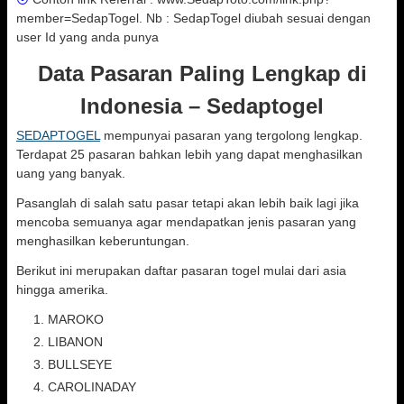
member=SedapTogel. Nb : SedapTogel diubah sesuai dengan
user Id yang anda punya
Data Pasaran Paling Lengkap di
Indonesia – Sedaptogel
SEDAPTOGEL
mempunyai pasaran yang tergolong lengkap.
Terdapat 25 pasaran bahkan lebih yang dapat menghasilkan
uang yang banyak.
Pasanglah di salah satu pasar tetapi akan lebih baik lagi jika
mencoba semuanya agar mendapatkan jenis pasaran yang
menghasilkan keberuntungan.
Berikut ini merupakan daftar pasaran togel mulai dari asia
hingga amerika.
MAROKO
LIBANON
BULLSEYE
CAROLINADAY