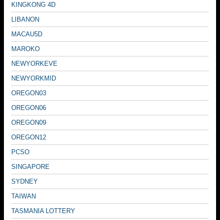
KINGKONG 4D
LIBANON
MACAU5D
MAROKO
NEWYORKEVE
NEWYORKMID
OREGON03
OREGON06
OREGON09
OREGON12
PCSO
SINGAPORE
SYDNEY
TAIWAN
TASMANIA LOTTERY