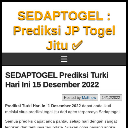
SEDAPTOGEL :
Prediksi JP Togel
Jitu ✅
☰
SEDAPTOGEL Prediksi Turki
Hari Ini 15 Desember 2022
Posted by
Matthew
14/12/2022
Prediksi Turki Hari Ini 1 Desember 2022
dapat anda ikuti
melalui situs prediksi togel jitu dari agen terpercaya Sedaptogel.
Semua prediksi dapat anda pantau setiap hari dengan sangat
lengkap dan tentunya terupdate. Silakan coba pasang angka