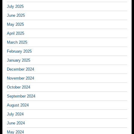
July 2025
June 2025
May 2025
April 2025
March 2025
February 2025
January 2025
December 2024
November 2024
October 2024
September 2024
August 2024
July 2024
June 2024
May 2024