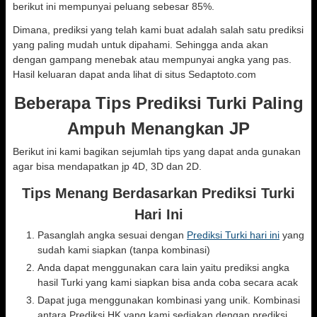
berikut ini mempunyai peluang sebesar 85%.
Dimana, prediksi yang telah kami buat adalah salah satu prediksi
yang paling mudah untuk dipahami. Sehingga anda akan
dengan gampang menebak atau mempunyai angka yang pas.
Hasil keluaran dapat anda lihat di situs Sedaptoto.com
Beberapa Tips Prediksi Turki Paling
Ampuh Menangkan JP
Berikut ini kami bagikan sejumlah tips yang dapat anda gunakan
agar bisa mendapatkan jp 4D, 3D dan 2D.
Tips Menang Berdasarkan Prediksi Turki
Hari Ini
Pasanglah angka sesuai dengan
Prediksi Turki hari ini
yang
sudah kami siapkan (tanpa kombinasi)
Anda dapat menggunakan cara lain yaitu prediksi angka
hasil Turki yang kami siapkan bisa anda coba secara acak
Dapat juga menggunakan kombinasi yang unik. Kombinasi
antara Prediksi HK yang kami sediakan dengan prediksi