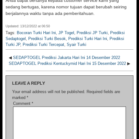
Anda dapat bertanya kepada customer service kami yang
sedang bertugas, karena nomor tujuan dapat berubah seiring
berjalannya waktu tanpa ada pemberitahuan.
Updated: 13/12/2022 at 06:50
Tags:
Bocoran Turki Hari Ini
,
JP Togel
,
Prediksi JP Turki
,
Prediksi
Sedaptogel
,
Prediksi Turki Besok
,
Prediksi Turki Hari Ini
,
Prediksi
Turki JP
,
Prediksi Turki Tercepat
,
Syair Turki
◀
SEDAPTOGEL Prediksi Jakarta Hari Ini 14 Desember 2022
SEDAPTOGEL Prediksi Kentuckymid Hari Ini 15 Desember 2022
▶
LEAVE A REPLY
Your email address will not be published.
Required fields are
marked
*
Comment
*