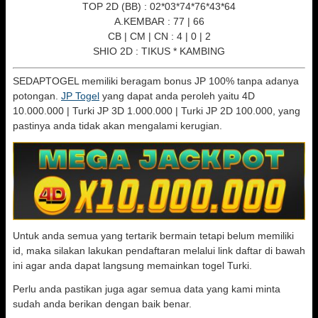
TOP 2D (BB) : 02*03*74*76*43*64
A.KEMBAR : 77 | 66
CB | CM | CN : 4 | 0 | 2
SHIO 2D : TIKUS * KAMBING
SEDAPTOGEL memiliki beragam bonus JP 100% tanpa adanya
potongan.
JP Togel
yang dapat anda peroleh yaitu 4D
10.000.000 | Turki JP 3D 1.000.000 | Turki JP 2D 100.000, yang
pastinya anda tidak akan mengalami kerugian.
Untuk anda semua yang tertarik bermain tetapi belum memiliki
id, maka silakan lakukan pendaftaran melalui link daftar di bawah
ini agar anda dapat langsung memainkan togel Turki.
Perlu anda pastikan juga agar semua data yang kami minta
sudah anda berikan dengan baik benar.