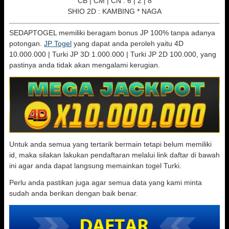
CB | CM | CN : 6 | 2 | 8
SHIO 2D : KAMBING * NAGA
SEDAPTOGEL memiliki beragam bonus JP 100% tanpa adanya
potongan.
JP Togel
yang dapat anda peroleh yaitu 4D
10.000.000 | Turki JP 3D 1.000.000 | Turki JP 2D 100.000, yang
pastinya anda tidak akan mengalami kerugian.
Untuk anda semua yang tertarik bermain tetapi belum memiliki
id, maka silakan lakukan pendaftaran melalui link daftar di bawah
ini agar anda dapat langsung memainkan togel Turki.
Perlu anda pastikan juga agar semua data yang kami minta
sudah anda berikan dengan baik benar.