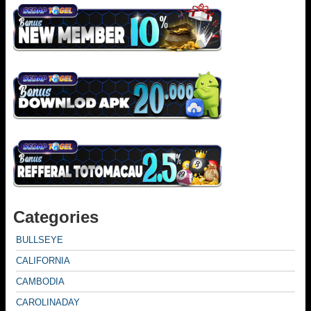
Categories
BULLSEYE
CALIFORNIA
CAMBODIA
CAROLINADAY