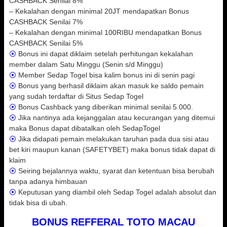
CASHBACK Senilai 8%
– Kekalahan dengan minimal 20JT mendapatkan Bonus
CASHBACK Senilai 7%
– Kekalahan dengan minimal 100RIBU mendapatkan Bonus
CASHBACK Senilai 5%
⦿
Bonus ini dapat diklaim setelah perhitungan kekalahan
member dalam Satu Minggu (Senin s/d Minggu)
⦿
Member Sedap Togel bisa kalim bonus ini di senin pagi
⦿
Bonus yang berhasil diklaim akan masuk ke saldo pemain
yang sudah terdaftar di Situs Sedap Togel
⦿
Bonus Cashback yang diberikan minimal senilai 5.000.
⦿
Jika nantinya ada kejanggalan atau kecurangan yang ditemui
maka Bonus dapat dibatalkan oleh SedapTogel
⦿
Jika didapati pemain melakukan taruhan pada dua sisi atau
bet kiri maupun kanan (SAFETYBET) maka bonus tidak dapat di
klaim
⦿
Seiring bejalannya waktu, syarat dan ketentuan bisa berubah
tanpa adanya himbauan
⦿
Keputusan yang diambil oleh Sedap Togel adalah absolut dan
tidak bisa di ubah.
BONUS REFFERAL TOTO MACAU