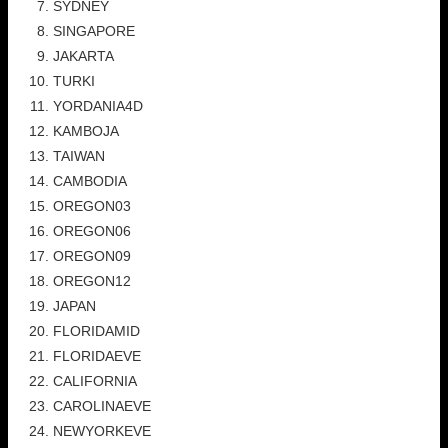
SYDNEY
SINGAPORE
JAKARTA
TURKI
YORDANIA4D
KAMBOJA
TAIWAN
CAMBODIA
OREGON03
OREGON06
OREGON09
OREGON12
JAPAN
FLORIDAMID
FLORIDAEVE
CALIFORNIA
CAROLINAEVE
NEWYORKEVE