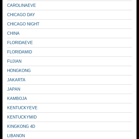
CAROLINAEVE
CHICAGO DAY
CHICAGO NIGHT
CHINA
FLORIDAEVE
FLORIDAMID
FUJIAN
HONGKONG
JAKARTA
JAPAN
KAMBOJA
KENTUCKYEVE
KENTUCKYMID
KINGKONG 4D
LIBANON