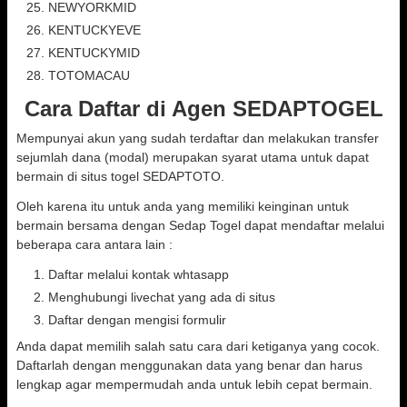
NEWYORKMID
KENTUCKYEVE
KENTUCKYMID
TOTOMACAU
Cara Daftar di Agen SEDAPTOGEL
Mempunyai akun yang sudah terdaftar dan melakukan transfer
sejumlah dana (modal) merupakan syarat utama untuk dapat
bermain di situs togel SEDAPTOTO.
Oleh karena itu untuk anda yang memiliki keinginan untuk
bermain bersama dengan Sedap Togel dapat mendaftar melalui
beberapa cara antara lain :
Daftar melalui kontak whtasapp
Menghubungi livechat yang ada di situs
Daftar dengan mengisi formulir
Anda dapat memilih salah satu cara dari ketiganya yang cocok.
Daftarlah dengan menggunakan data yang benar dan harus
lengkap agar mempermudah anda untuk lebih cepat bermain.