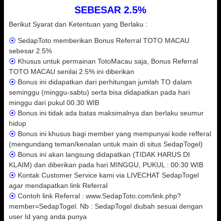
SEBESAR 2.5%
Berikut Syarat dan Ketentuan yang Berlaku :
⦿
SedapToto memberikan Bonus Referral TOTO MACAU
sebesar 2.5%
⦿
Khusus untuk permainan TotoMacau saja, Bonus Referral
TOTO MACAU senilai 2.5% ini diberikan
⦿
Bonus ini didapatkan dari perhitungan jumlah TO dalam
seminggu (minggu-sabtu) serta bisa didapatkan pada hari
minggu dari pukul 00.30 WIB
⦿
Bonus ini tidak ada batas maksimalnya dan berlaku seumur
hidup
⦿
Bonus ini khusus bagi member yang mempunyai kode refferal
(mengundang teman/kenalan untuk main di situs SedapTogel)
⦿
Bonus ini akan langsung didapatkan (TIDAK HARUS DI
KLAIM) dan diberikan pada hari MINGGU, PUKUL : 00:30 WIB
⦿
Kontak Customer Service kami via LIVECHAT SedapTogel
agar mendapatkan link Referral
⦿
Contoh link Referral : www.SedapToto.com/link.php?
member=SedapTogel. Nb : SedapTogel diubah sesuai dengan
user Id yang anda punya