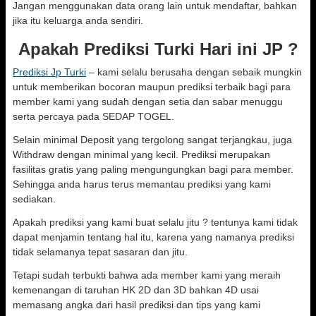
Jangan menggunakan data orang lain untuk mendaftar, bahkan
jika itu keluarga anda sendiri.
Apakah Prediksi Turki Hari ini JP ?
Prediksi Jp Turki
– kami selalu berusaha dengan sebaik mungkin
untuk memberikan bocoran maupun prediksi terbaik bagi para
member kami yang sudah dengan setia dan sabar menuggu
serta percaya pada SEDAP TOGEL.
Selain minimal Deposit yang tergolong sangat terjangkau, juga
Withdraw dengan minimal yang kecil. Prediksi merupakan
fasilitas gratis yang paling mengungungkan bagi para member.
Sehingga anda harus terus memantau prediksi yang kami
sediakan.
Apakah prediksi yang kami buat selalu jitu ? tentunya kami tidak
dapat menjamin tentang hal itu, karena yang namanya prediksi
tidak selamanya tepat sasaran dan jitu.
Tetapi sudah terbukti bahwa ada member kami yang meraih
kemenangan di taruhan HK 2D dan 3D bahkan 4D usai
memasang angka dari hasil prediksi dan tips yang kami