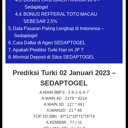
Sedaptogel
BONUS REFFERAL TOTO MACAU
SEBESAR 2.5%
Data Pasaran Paling Lengkap di Indonesia –
Sedaptogel
Cara Daftar di Agen SEDAPTOGEL
Apakah Prediksi Turki Hari ini JP ?
Minimal Deposit di Situs SEDAPTOGEL
Prediksi Turki 02 Januari 2023 –
SEDAPTOGEL
A.MAIN BBFS : 2-8-1-6-4-7
A.MAIN 4D : 2178 * 8214
A.MAIN 3D : 127 * 461
A.MAIN2D : 21 * 48
TOP 2D (BB) : 87*12*18*71*76*74
A.KEMBAR : 77 | 11