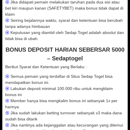
⦿
Jika didapati pemain melakukan taruhan pada dua sisi atau
bet kiri maupun kanan (SAFETYBET) maka bonus tidak dapat di
klaim
⦿
Seiring bejalannya waktu, syarat dan ketentuan bisa berubah
tanpa adanya himbauan
⦿
Keputusan yang diambil oleh Sedap Togel adalah absolut dan
tidak bisa di ubah.
BONUS DEPOSIT HARIAN SEBERSAR 5000
– Sedaptogel
Berikut Syarat dan Ketentuan yang Berlaku :
⦿
Semua pemain yang terdaftar di Situs Sedap Togel bisa
mendapatkan bonus ini.
⦿
Lakukan deposit minimal 100.000 ribu untuk mengklaim
bonus ini
⦿
Member hanya bisa mengkalim bonus ini sebanyak 1x per
harinya
⦿
Jika sudah lakukan betting turnover sebanyak x3 maka dana
sudah bisa ditarik
⦿
Jika nantinya ada kejanggalan atau kecurangan yang ditemui