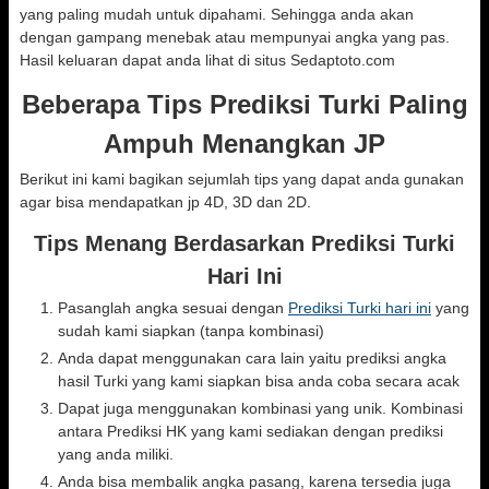
yang paling mudah untuk dipahami. Sehingga anda akan
dengan gampang menebak atau mempunyai angka yang pas.
Hasil keluaran dapat anda lihat di situs Sedaptoto.com
Beberapa Tips Prediksi Turki Paling
Ampuh Menangkan JP
Berikut ini kami bagikan sejumlah tips yang dapat anda gunakan
agar bisa mendapatkan jp 4D, 3D dan 2D.
Tips Menang Berdasarkan Prediksi Turki
Hari Ini
Pasanglah angka sesuai dengan
Prediksi Turki hari ini
yang
sudah kami siapkan (tanpa kombinasi)
Anda dapat menggunakan cara lain yaitu prediksi angka
hasil Turki yang kami siapkan bisa anda coba secara acak
Dapat juga menggunakan kombinasi yang unik. Kombinasi
antara Prediksi HK yang kami sediakan dengan prediksi
yang anda miliki.
Anda bisa membalik angka pasang, karena tersedia juga