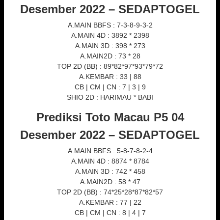
Desember 2022 – SEDAPTOGEL
A.MAIN BBFS : 7-3-8-9-3-2
A.MAIN 4D : 3892 * 2398
A.MAIN 3D : 398 * 273
A.MAIN2D : 73 * 28
TOP 2D (BB) : 89*82*97*93*79*72
A.KEMBAR : 33 | 88
CB | CM | CN : 7 | 3 | 9
SHIO 2D : HARIMAU * BABI
Prediksi Toto Macau P5 04
Desember 2022 – SEDAPTOGEL
A.MAIN BBFS : 5-8-7-8-2-4
A.MAIN 4D : 8874 * 8784
A.MAIN 3D : 742 * 458
A.MAIN2D : 58 * 47
TOP 2D (BB) : 74*25*28*87*82*57
A.KEMBAR : 77 | 22
CB | CM | CN : 8 | 4 | 7