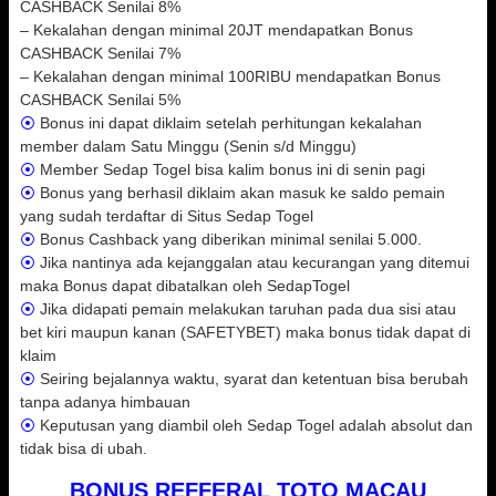
CASHBACK Senilai 8%
– Kekalahan dengan minimal 20JT mendapatkan Bonus
CASHBACK Senilai 7%
– Kekalahan dengan minimal 100RIBU mendapatkan Bonus
CASHBACK Senilai 5%
⦿
Bonus ini dapat diklaim setelah perhitungan kekalahan
member dalam Satu Minggu (Senin s/d Minggu)
⦿
Member Sedap Togel bisa kalim bonus ini di senin pagi
⦿
Bonus yang berhasil diklaim akan masuk ke saldo pemain
yang sudah terdaftar di Situs Sedap Togel
⦿
Bonus Cashback yang diberikan minimal senilai 5.000.
⦿
Jika nantinya ada kejanggalan atau kecurangan yang ditemui
maka Bonus dapat dibatalkan oleh SedapTogel
⦿
Jika didapati pemain melakukan taruhan pada dua sisi atau
bet kiri maupun kanan (SAFETYBET) maka bonus tidak dapat di
klaim
⦿
Seiring bejalannya waktu, syarat dan ketentuan bisa berubah
tanpa adanya himbauan
⦿
Keputusan yang diambil oleh Sedap Togel adalah absolut dan
tidak bisa di ubah.
BONUS REFFERAL TOTO MACAU