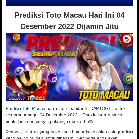
Prediksi Toto Macau Hari Ini 04
Desember 2022 Dijamin Jitu
Prediksi Toto Macau
hari ini dari bandar SEDAPTOGEL untuk
keluaran tanggal 04 Desember 2022 – Data keluaran Macau
berikut ini mempunyai peluang sebesar 85%.
Dimana, prediksi yang telah kami buat adalah salah satu prediksi
yang paling mudah untuk dipahami. Sehingga anda akan