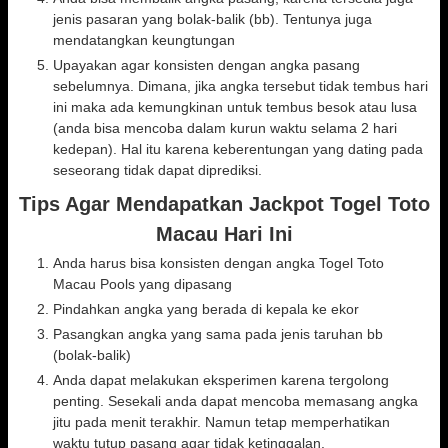
jenis pasaran yang bolak-balik (bb). Tentunya juga
mendatangkan keungtungan
Upayakan agar konsisten dengan angka pasang
sebelumnya. Dimana, jika angka tersebut tidak tembus hari
ini maka ada kemungkinan untuk tembus besok atau lusa
(anda bisa mencoba dalam kurun waktu selama 2 hari
kedepan). Hal itu karena keberentungan yang dating pada
seseorang tidak dapat diprediksi.
Tips Agar Mendapatkan Jackpot Togel Toto
Macau Hari Ini
Anda harus bisa konsisten dengan angka Togel Toto
Macau Pools yang dipasang
Pindahkan angka yang berada di kepala ke ekor
Pasangkan angka yang sama pada jenis taruhan bb
(bolak-balik)
Anda dapat melakukan eksperimen karena tergolong
penting. Sesekali anda dapat mencoba memasang angka
jitu pada menit terakhir. Namun tetap memperhatikan
waktu tutup pasang agar tidak ketinggalan.