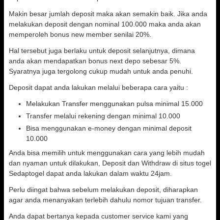
Makin besar jumlah deposit maka akan semakin baik. Jika anda
melakukan deposit dengan nominal 100.000 maka anda akan
memperoleh bonus new member senilai 20%.
Hal tersebut juga berlaku untuk deposit selanjutnya, dimana
anda akan mendapatkan bonus next depo sebesar 5%.
Syaratnya juga tergolong cukup mudah untuk anda penuhi.
Deposit dapat anda lakukan melalui beberapa cara yaitu :
Melakukan Transfer menggunakan pulsa minimal 15.000
Transfer melalui rekening dengan minimal 10.000
Bisa menggunakan e-money dengan minimal deposit
10.000
Anda bisa memilih untuk menggunakan cara yang lebih mudah
dan nyaman untuk dilakukan, Deposit dan Withdraw di situs togel
Sedaptogel dapat anda lakukan dalam waktu 24jam.
Perlu diingat bahwa sebelum melakukan deposit, diharapkan
agar anda menanyakan terlebih dahulu nomor tujuan transfer.
Anda dapat bertanya kepada customer service kami yang