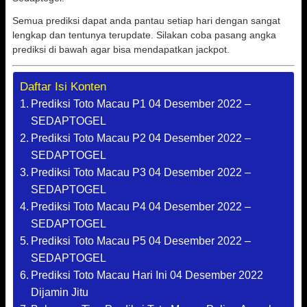
Semua prediksi dapat anda pantau setiap hari dengan sangat
lengkap dan tentunya terupdate. Silakan coba pasang angka
prediksi di bawah agar bisa mendapatkan jackpot.
Daftar Isi Konten
Prediksi Toto Macau P1 04 Desember 2022 –
SEDAPTOGEL
Prediksi Toto Macau P2 04 Desember 2022 –
SEDAPTOGEL
Prediksi Toto Macau P3 04 Desember 2022 –
SEDAPTOGEL
Prediksi Toto Macau P4 04 Desember 2022 –
SEDAPTOGEL
Prediksi Toto Macau P5 04 Desember 2022 –
SEDAPTOGEL
Prediksi Toto Macau Hari Ini 04 Desember 2022
Dijamin Jitu