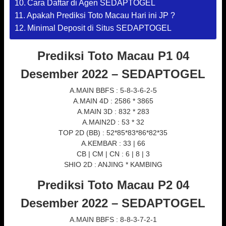
Cara Daftar di Agen SEDAPTOGEL
Apakah Prediksi Toto Macau Hari ini JP ?
Minimal Deposit di Situs SEDAPTOGEL
Prediksi Toto Macau P1 04
Desember 2022 – SEDAPTOGEL
A.MAIN BBFS : 5-8-3-6-2-5
A.MAIN 4D : 2586 * 3865
A.MAIN 3D : 832 * 283
A.MAIN2D : 53 * 32
TOP 2D (BB) : 52*85*83*86*82*35
A.KEMBAR : 33 | 66
CB | CM | CN : 6 | 8 | 3
SHIO 2D : ANJING * KAMBING
Prediksi Toto Macau P2 04
Desember 2022 – SEDAPTOGEL
A.MAIN BBFS : 8-8-3-7-2-1