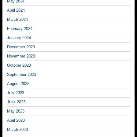
May 2024
April 2024
March 2024
February 2024
January 2024
December 2023
November 2023
October 2023
September 2023
August 2023
July 2023
June 2023
May 2023
April 2023
March 2023