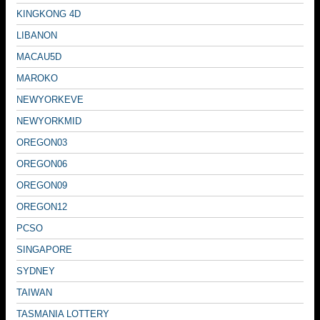
KINGKONG 4D
LIBANON
MACAU5D
MAROKO
NEWYORKEVE
NEWYORKMID
OREGON03
OREGON06
OREGON09
OREGON12
PCSO
SINGAPORE
SYDNEY
TAIWAN
TASMANIA LOTTERY