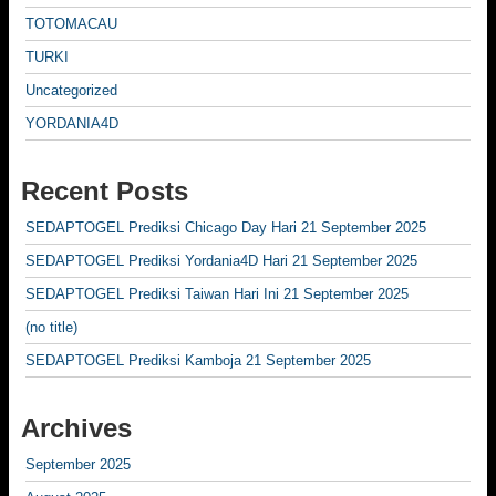
TOTOMACAU
TURKI
Uncategorized
YORDANIA4D
Recent Posts
SEDAPTOGEL Prediksi Chicago Day Hari 21 September 2025
SEDAPTOGEL Prediksi Yordania4D Hari 21 September 2025
SEDAPTOGEL Prediksi Taiwan Hari Ini 21 September 2025
(no title)
SEDAPTOGEL Prediksi Kamboja 21 September 2025
Archives
September 2025