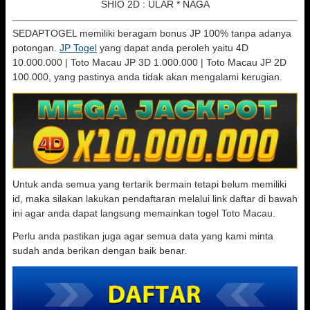
SHIO 2D : ULAR * NAGA
SEDAPTOGEL memiliki beragam bonus JP 100% tanpa adanya
potongan.
JP Togel
yang dapat anda peroleh yaitu 4D
10.000.000 | Toto Macau JP 3D 1.000.000 | Toto Macau JP 2D
100.000, yang pastinya anda tidak akan mengalami kerugian.
Untuk anda semua yang tertarik bermain tetapi belum memiliki
id, maka silakan lakukan pendaftaran melalui link daftar di bawah
ini agar anda dapat langsung memainkan togel Toto Macau.
Perlu anda pastikan juga agar semua data yang kami minta
sudah anda berikan dengan baik benar.