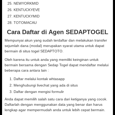
NEWYORKMID
KENTUCKYEVE
KENTUCKYMID
TOTOMACAU
Cara Daftar di Agen SEDAPTOGEL
Mempunyai akun yang sudah terdaftar dan melakukan transfer
sejumlah dana (modal) merupakan syarat utama untuk dapat
bermain di situs togel SEDAPTOTO.
Oleh karena itu untuk anda yang memiliki keinginan untuk
bermain bersama dengan Sedap Togel dapat mendaftar melalui
beberapa cara antara lain :
Daftar melalui kontak whtasapp
Menghubungi livechat yang ada di situs
Daftar dengan mengisi formulir
Anda dapat memilih salah satu cara dari ketiganya yang cocok.
Daftarlah dengan menggunakan data yang benar dan harus
lengkap agar mempermudah anda untuk lebih cepat bermain.