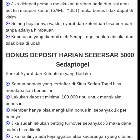
⦿
Jika didapati pemain melakukan taruhan pada dua sisi atau
bet kiri maupun kanan (SAFETYBET) maka bonus tidak dapat di
klaim
⦿
Seiring bejalannya waktu, syarat dan ketentuan bisa berubah
tanpa adanya himbauan
⦿
Keputusan yang diambil oleh Sedap Togel adalah absolut dan
tidak bisa di ubah.
BONUS DEPOSIT HARIAN SEBERSAR 5000
– Sedaptogel
Berikut Syarat dan Ketentuan yang Berlaku :
⦿
Semua pemain yang terdaftar di Situs Sedap Togel bisa
mendapatkan bonus ini.
⦿
Lakukan deposit minimal 100.000 ribu untuk mengklaim
bonus ini
⦿
Member hanya bisa mengkalim bonus ini sebanyak 1x per
harinya
⦿
Jika sudah lakukan betting turnover sebanyak x3 maka dana
sudah bisa ditarik
⦿
Jika nantinya ada kejanggalan atau kecurangan yang ditemui