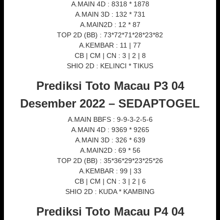
A.MAIN 4D : 8318 * 1878
A.MAIN 3D : 132 * 731
A.MAIN2D : 12 * 87
TOP 2D (BB) : 73*72*71*28*23*82
A.KEMBAR : 11 | 77
CB | CM | CN : 3 | 2 | 8
SHIO 2D : KELINCI * TIKUS
Prediksi Toto Macau P3 04
Desember 2022 – SEDAPTOGEL
A.MAIN BBFS : 9-9-3-2-5-6
A.MAIN 4D : 9369 * 9265
A.MAIN 3D : 326 * 639
A.MAIN2D : 69 * 56
TOP 2D (BB) : 35*36*29*23*25*26
A.KEMBAR : 99 | 33
CB | CM | CN : 3 | 2 | 6
SHIO 2D : KUDA * KAMBING
Prediksi Toto Macau P4 04