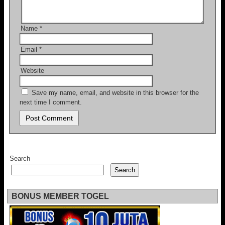
Name
*
Email
*
Website
Save my name, email, and website in this browser for the
next time I comment.
Search
Search
BONUS MEMBER TOGEL