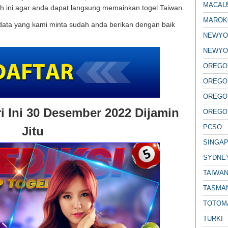
MACAU
wah ini agar anda dapat langsung memainkan togel Taiwan.
MAROK
data yang kami minta sudah anda berikan dengan baik
NEWYO
NEWYO
OREGO
OREGO
OREGO
i Ini 30 Desember 2022 Dijamin
OREGO
PCSO
Jitu
SINGA
SYDNE
TAIWA
TASMAN
TOTOM
TURKI