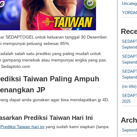
Uncateg
YORDA
Rece
andar SEDAPTOGEL untuk keluaran tanggal 30 Desember
SEDAPTO
ini mempunyai peluang sebesar 85%.
Septemb
 adalah salah satu prediksi yang paling mudah untuk
SEDAPTO
an gampang menebak atau mempunyai angka yang pas.
Septemb
us Sedaptoto.com
SEDAPTO
rediksi Taiwan Paling Ampuh
Septemb
(no title)
enangkan JP
SEDAPTO
s yang dapat anda gunakan agar bisa mendapatkan jp 4D,
2025
sarkan Prediksi Taiwan Hari Ini
Arch
n
Prediksi Taiwan hari ini
yang sudah kami siapkan (tanpa
Septemb