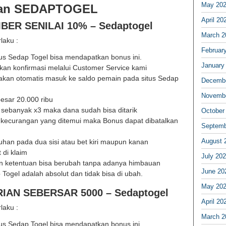
May 20
an SEDAPTOGEL
April 20
ER SENILAI 10% – Sedaptogel
March 2
laku :
Februar
us Sedap Togel bisa mendapatkan bonus ini.
January
an konfirmasi melalui Customer Service kami
 akan otomatis masuk ke saldo pemain pada situs Sedap
Decembe
Novembe
esar 20.000 ribu
r sebanyak x3 maka dana sudah bisa ditarik
October
 kecurangan yang ditemui maka Bonus dapat dibatalkan
Septemb
August 
uhan pada dua sisi atau bet kiri maupun kanan
di klaim
July 20
an ketentuan bisa berubah tanpa adanya himbauan
June 20
ogel adalah absolut dan tidak bisa di ubah.
May 20
IAN SEBERSAR 5000 – Sedaptogel
April 20
laku :
March 2
us Sedap Togel bisa mendapatkan bonus ini.