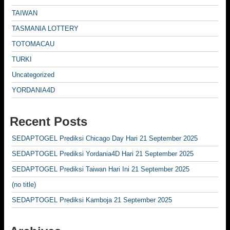
TAIWAN
TASMANIA LOTTERY
TOTOMACAU
TURKI
Uncategorized
YORDANIA4D
Recent Posts
SEDAPTOGEL Prediksi Chicago Day Hari 21 September 2025
SEDAPTOGEL Prediksi Yordania4D Hari 21 September 2025
SEDAPTOGEL Prediksi Taiwan Hari Ini 21 September 2025
(no title)
SEDAPTOGEL Prediksi Kamboja 21 September 2025