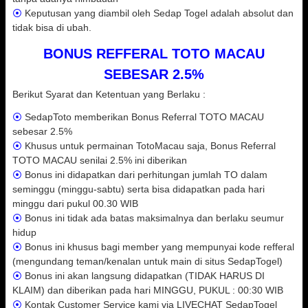
⦿
Keputusan yang diambil oleh Sedap Togel adalah absolut dan
tidak bisa di ubah.
BONUS REFFERAL TOTO MACAU
SEBESAR 2.5%
Berikut Syarat dan Ketentuan yang Berlaku :
⦿
SedapToto memberikan Bonus Referral TOTO MACAU
sebesar 2.5%
⦿
Khusus untuk permainan TotoMacau saja, Bonus Referral
TOTO MACAU senilai 2.5% ini diberikan
⦿
Bonus ini didapatkan dari perhitungan jumlah TO dalam
seminggu (minggu-sabtu) serta bisa didapatkan pada hari
minggu dari pukul 00.30 WIB
⦿
Bonus ini tidak ada batas maksimalnya dan berlaku seumur
hidup
⦿
Bonus ini khusus bagi member yang mempunyai kode refferal
(mengundang teman/kenalan untuk main di situs SedapTogel)
⦿
Bonus ini akan langsung didapatkan (TIDAK HARUS DI
KLAIM) dan diberikan pada hari MINGGU, PUKUL : 00:30 WIB
⦿
Kontak Customer Service kami via LIVECHAT SedapTogel