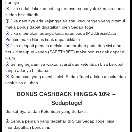
harinya
⦿
Jika sudah lakukan betting turnover sebanyak x3 maka dana
sudah bisa ditarik
⦿
Jika nantinya ada kejanggalan atau kecurangan yang ditemui
maka Bonus dapat dibatalkan oleh Sedap Togel
⦿
Jika ditemukan adanya kesamaan pada IP address/Data
Pemain maka Bonus tidak dapat diklaim
⦿
Jika didapati pemain melakukan taruhan pada dua sisi atau
bet kiri maupun kanan (SAFETYBET) maka bonus tidak dapat di
klaim
⦿
Seiring bejalannya waktu, syarat dan ketentuan bisa berubah
tanpa adanya himbauan
⦿
Keputusan yang diambil oleh Sedap Togel adalah absolut dan
tidak bisa di ubah.
BONUS CASHBACK HINGGA 10% –
Sedaptogel
Berikut Syarat dan Ketentuan yang Berlaku :
⦿
Semua pemain yang terdaftar di Situs Sedap Togel bisa
mendapatkan bonus ini.