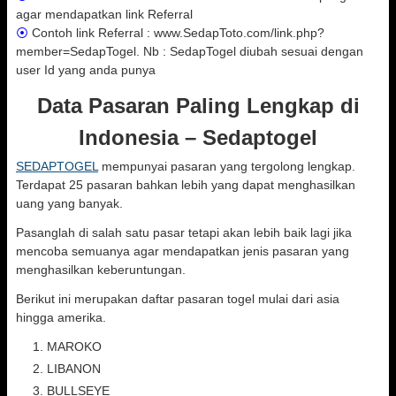
agar mendapatkan link Referral
⦿
Contoh link Referral : www.SedapToto.com/link.php?
member=SedapTogel. Nb : SedapTogel diubah sesuai dengan
user Id yang anda punya
Data Pasaran Paling Lengkap di
Indonesia – Sedaptogel
SEDAPTOGEL
mempunyai pasaran yang tergolong lengkap.
Terdapat 25 pasaran bahkan lebih yang dapat menghasilkan
uang yang banyak.
Pasanglah di salah satu pasar tetapi akan lebih baik lagi jika
mencoba semuanya agar mendapatkan jenis pasaran yang
menghasilkan keberuntungan.
Berikut ini merupakan daftar pasaran togel mulai dari asia
hingga amerika.
MAROKO
LIBANON
BULLSEYE