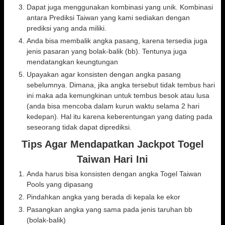
Dapat juga menggunakan kombinasi yang unik. Kombinasi
antara Prediksi Taiwan yang kami sediakan dengan
prediksi yang anda miliki.
Anda bisa membalik angka pasang, karena tersedia juga
jenis pasaran yang bolak-balik (bb). Tentunya juga
mendatangkan keungtungan
Upayakan agar konsisten dengan angka pasang
sebelumnya. Dimana, jika angka tersebut tidak tembus hari
ini maka ada kemungkinan untuk tembus besok atau lusa
(anda bisa mencoba dalam kurun waktu selama 2 hari
kedepan). Hal itu karena keberentungan yang dating pada
seseorang tidak dapat diprediksi.
Tips Agar Mendapatkan Jackpot Togel
Taiwan Hari Ini
Anda harus bisa konsisten dengan angka Togel Taiwan
Pools yang dipasang
Pindahkan angka yang berada di kepala ke ekor
Pasangkan angka yang sama pada jenis taruhan bb
(bolak-balik)