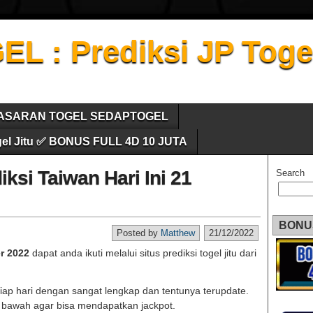
 : Prediksi JP Togel
PASARAN TOGEL SEDAPTOGEL
gel Jitu ✅ BONUS FULL 4D 10 JUTA
si Taiwan Hari Ini 21
Search
BONU
Posted by
Matthew
21/12/2022
er 2022
dapat anda ikuti melalui situs prediksi togel jitu dari
iap hari dengan sangat lengkap dan tentunya terupdate.
i bawah agar bisa mendapatkan jackpot.