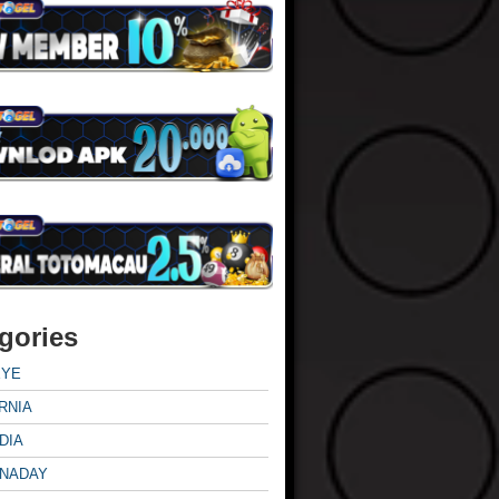
gories
EYE
RNIA
DIA
INADAY