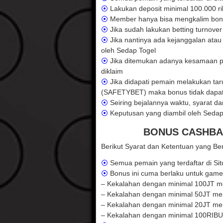
⦿
Lakukan deposit minimal 100.000 ri
⦿
Member hanya bisa mengkalim bonus
⦿
Jika sudah lakukan betting turnove
⦿
Jika nantinya ada kejanggalan atau
oleh Sedap Togel
⦿
Jika ditemukan adanya kesamaan p
diklaim
⦿
Jika didapati pemain melakukan tar
(SAFETYBET) maka bonus tidak dapat 
⦿
Seiring bejalannya waktu, syarat d
⦿
Keputusan yang diambil oleh Sedap T
BONUS CASHBAC
Berikut Syarat dan Ketentuan yang Ber
⦿
Semua pemain yang terdaftar di Sit
⦿
Bonus ini cuma berlaku untuk game l
– Kekalahan dengan minimal 100JT 
– Kekalahan dengan minimal 50JT m
– Kekalahan dengan minimal 20JT m
– Kekalahan dengan minimal 100RIB