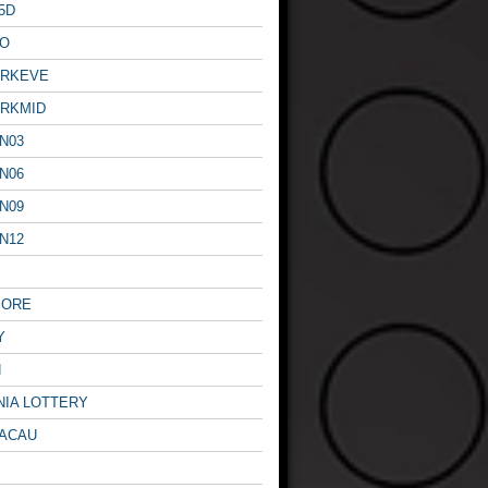
5D
O
RKEVE
RKMID
N03
N06
N09
N12
PORE
Y
N
IA LOTTERY
ACAU