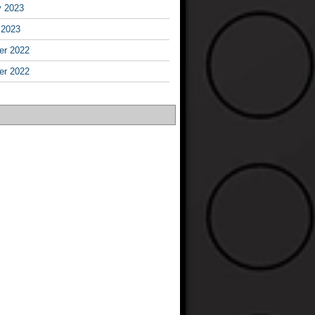
y 2023
 2023
r 2022
r 2022