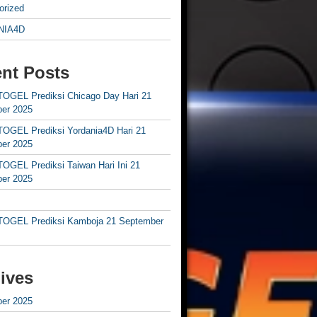
orized
NIA4D
nt Posts
GEL Prediksi Chicago Day Hari 21
er 2025
GEL Prediksi Yordania4D Hari 21
er 2025
GEL Prediksi Taiwan Hari Ini 21
er 2025
GEL Prediksi Kamboja 21 September
ives
er 2025