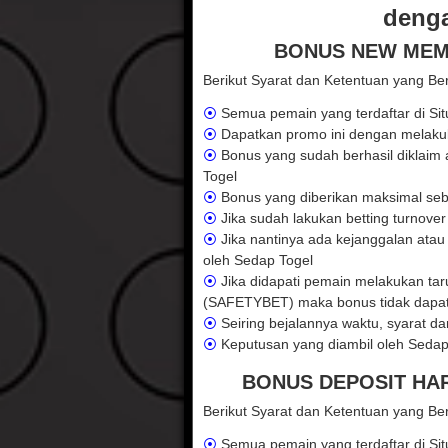
deng
BONUS NEW MEMB
Berikut Syarat dan Ketentuan yang Ber
⦿
Semua pemain yang terdaftar di Sit
⦿
Dapatkan promo ini dengan melakuk
⦿
Bonus yang sudah berhasil diklaim
Togel
⦿
Bonus yang diberikan maksimal seb
⦿
Jika sudah lakukan betting turnove
⦿
Jika nantinya ada kejanggalan atau
oleh Sedap Togel
⦿
Jika didapati pemain melakukan tar
(SAFETYBET) maka bonus tidak dapat 
⦿
Seiring bejalannya waktu, syarat d
⦿
Keputusan yang diambil oleh Sedap T
BONUS DEPOSIT HAR
Berikut Syarat dan Ketentuan yang Ber
⦿
Semua pemain yang terdaftar di Sit