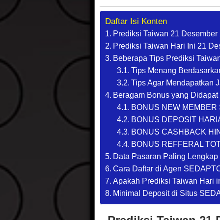
Daftar Isi Konten
Prediksi Taiwan 21 Desemb
Prediksi Taiwan Hari Ini 21 D
Beberapa Tips Prediksi Taiw
Tips Menang Berdasarkan 
Tips Agar Mendapatkan Ja
Beragam Bonus yang Didapa
BONUS NEW MEMBER SE
BONUS DEPOSIT HARIA
BONUS CASHBACK HING
BONUS REFFERAL TOT
Data Pasaran Paling Lengkap 
Cara Daftar di Agen SEDAP
Apakah Prediksi Taiwan Hari i
Minimal Deposit di Situs S