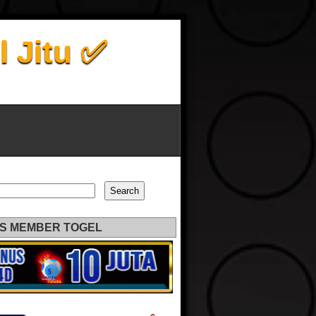
 Jitu ✅
Search
S MEMBER TOGEL