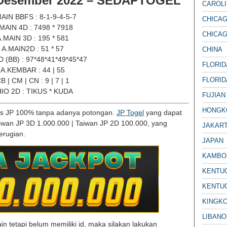
1 Desember 2022 – SEDAPTOGEL
CAROL
AIN BBFS : 8-1-9-4-5-7
CHICA
MAIN 4D : 7498 * 7918
CHICAG
.MAIN 3D : 195 * 581
A.MAIN2D : 51 * 57
CHINA
 (BB) : 97*48*41*49*45*47
FLORI
A.KEMBAR : 44 | 55
FLORID
B | CM | CN : 9 | 7 | 1
IO 2D : TIKUS * KUDA
FUJIAN
HONGK
 JP 100% tanpa adanya potongan.
JP Togel
yang dapat
aiwan JP 3D 1.000.000 | Taiwan JP 2D 100.000, yang
JAKAR
erugian.
JAPAN
KAMBO
KENTU
KENTU
KINGK
LIBANO
n tetapi belum memiliki id, maka silakan lakukan