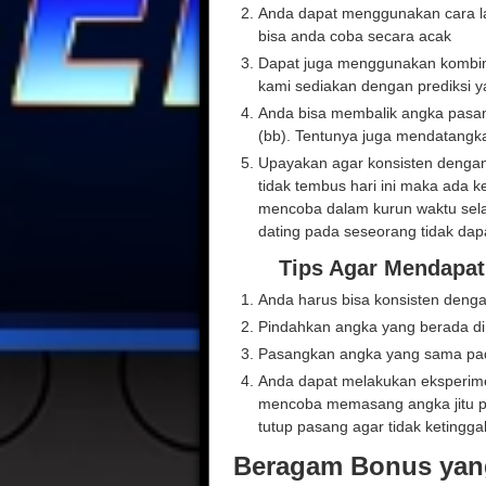
Anda dapat menggunakan cara lai
bisa anda coba secara acak
Dapat juga menggunakan kombina
kami sediakan dengan prediksi ya
Anda bisa membalik angka pasang
(bb). Tentunya juga mendatang
Upayakan agar konsisten dengan
tidak tembus hari ini maka ada 
mencoba dalam kurun waktu sela
dating pada seseorang tidak dapa
Tips Agar Mendapatk
Anda harus bisa konsisten deng
Pindahkan angka yang berada di
Pasangkan angka yang sama pada 
Anda dapat melakukan eksperime
mencoba memasang angka jitu pa
tutup pasang agar tidak ketingga
Beragam Bonus yang