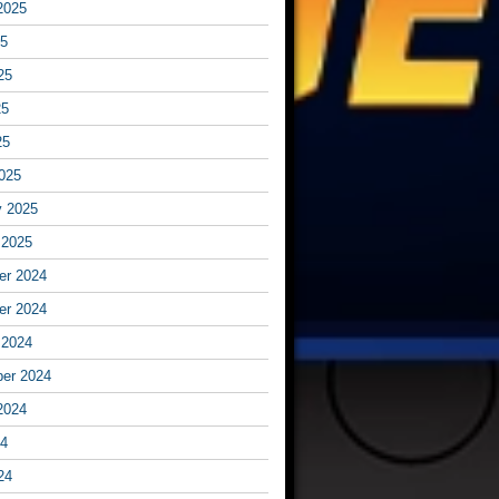
2025
25
25
25
25
025
y 2025
 2025
r 2024
r 2024
 2024
er 2024
2024
24
24