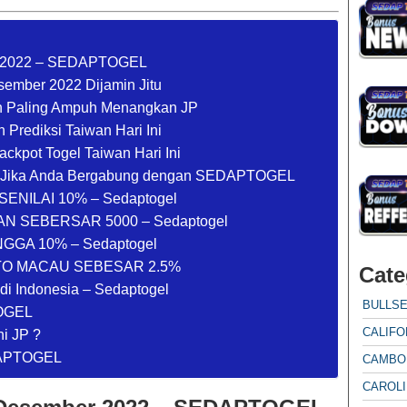
er 2022 – SEDAPTOGEL
esember 2022 Dijamin Jitu
an Paling Ampuh Menangkan JP
Prediksi Taiwan Hari Ini
ckpot Togel Taiwan Hari Ini
t Jika Anda Bergabung dengan SEDAPTOGEL
NILAI 10% – Sedaptogel
N SEBERSAR 5000 – Sedaptogel
GA 10% – Sedaptogel
O MACAU SEBESAR 2.5%
Cate
di Indonesia – Sedaptogel
BULLS
TOGEL
CALIFO
ni JP ?
EDAPTOGEL
CAMBO
CAROL