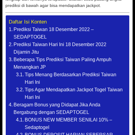
prediksi di bawah agar bisa mendapatkan jackpot.
Daftar Isi Konten
Prediksi Taiwan 18 Desember 2022 –
SEDAPTOGEL
Prediksi Taiwan Hari Ini 18 Desember 2022
Dijamin Jitu
Beberapa Tips Prediksi Taiwan Paling Ampuh
Menangkan JP
Tips Menang Berdasarkan Prediksi Taiwan
Hari Ini
Tips Agar Mendapatkan Jackpot Togel Taiwan
Hari Ini
Beragam Bonus yang Didapat Jika Anda
Bergabung dengan SEDAPTOGEL
BONUS NEW MEMBER SENILAI 10% –
Sedaptogel
BONUS DEPOSIT HARIAN SEBERSAR