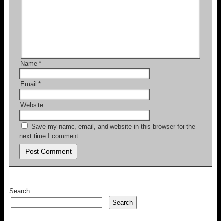
Name
*
Email
*
Website
Save my name, email, and website in this browser for the
next time I comment.
Search
Search