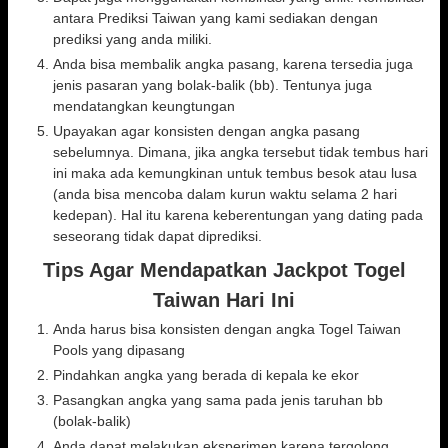
antara Prediksi Taiwan yang kami sediakan dengan
prediksi yang anda miliki.
Anda bisa membalik angka pasang, karena tersedia juga
jenis pasaran yang bolak-balik (bb). Tentunya juga
mendatangkan keungtungan
Upayakan agar konsisten dengan angka pasang
sebelumnya. Dimana, jika angka tersebut tidak tembus hari
ini maka ada kemungkinan untuk tembus besok atau lusa
(anda bisa mencoba dalam kurun waktu selama 2 hari
kedepan). Hal itu karena keberentungan yang dating pada
seseorang tidak dapat diprediksi.
Tips Agar Mendapatkan Jackpot Togel
Taiwan Hari Ini
Anda harus bisa konsisten dengan angka Togel Taiwan
Pools yang dipasang
Pindahkan angka yang berada di kepala ke ekor
Pasangkan angka yang sama pada jenis taruhan bb
(bolak-balik)
Anda dapat melakukan eksperimen karena tergolong