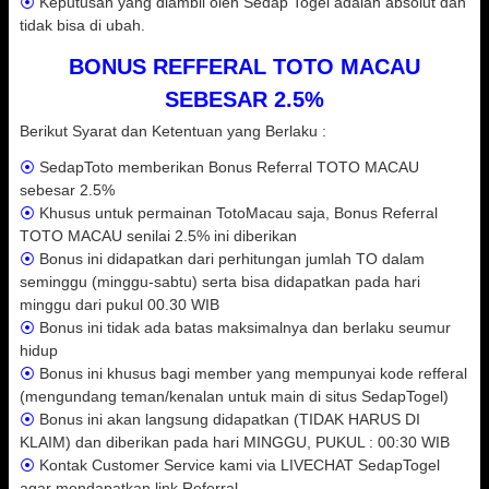
⦿
Keputusan yang diambil oleh Sedap Togel adalah absolut dan
tidak bisa di ubah.
BONUS REFFERAL TOTO MACAU
SEBESAR 2.5%
Berikut Syarat dan Ketentuan yang Berlaku :
⦿
SedapToto memberikan Bonus Referral TOTO MACAU
sebesar 2.5%
⦿
Khusus untuk permainan TotoMacau saja, Bonus Referral
TOTO MACAU senilai 2.5% ini diberikan
⦿
Bonus ini didapatkan dari perhitungan jumlah TO dalam
seminggu (minggu-sabtu) serta bisa didapatkan pada hari
minggu dari pukul 00.30 WIB
⦿
Bonus ini tidak ada batas maksimalnya dan berlaku seumur
hidup
⦿
Bonus ini khusus bagi member yang mempunyai kode refferal
(mengundang teman/kenalan untuk main di situs SedapTogel)
⦿
Bonus ini akan langsung didapatkan (TIDAK HARUS DI
KLAIM) dan diberikan pada hari MINGGU, PUKUL : 00:30 WIB
⦿
Kontak Customer Service kami via LIVECHAT SedapTogel
agar mendapatkan link Referral