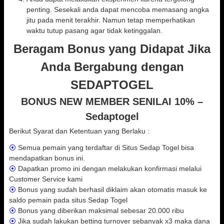
penting. Sesekali anda dapat mencoba memasang angka
jitu pada menit terakhir. Namun tetap memperhatikan
waktu tutup pasang agar tidak ketinggalan.
Beragam Bonus yang Didapat Jika
Anda Bergabung dengan
SEDAPTOGEL
BONUS NEW MEMBER SENILAI 10% –
Sedaptogel
Berikut Syarat dan Ketentuan yang Berlaku :
⦿
Semua pemain yang terdaftar di Situs Sedap Togel bisa
mendapatkan bonus ini.
⦿
Dapatkan promo ini dengan melakukan konfirmasi melalui
Customer Service kami
⦿
Bonus yang sudah berhasil diklaim akan otomatis masuk ke
saldo pemain pada situs Sedap Togel
⦿
Bonus yang diberikan maksimal sebesar 20.000 ribu
⦿
Jika sudah lakukan betting turnover sebanyak x3 maka dana