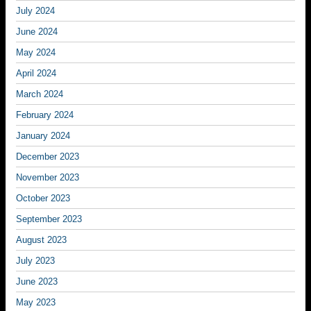
July 2024
June 2024
May 2024
April 2024
March 2024
February 2024
January 2024
December 2023
November 2023
October 2023
September 2023
August 2023
July 2023
June 2023
May 2023