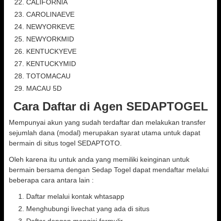
CALIFORNIA
CAROLINAEVE
NEWYORKEVE
NEWYORKMID
KENTUCKYEVE
KENTUCKYMID
TOTOMACAU
MACAU 5D
Cara Daftar di Agen SEDAPTOGEL
Mempunyai akun yang sudah terdaftar dan melakukan transfer
sejumlah dana (modal) merupakan syarat utama untuk dapat
bermain di situs togel SEDAPTOTO.
Oleh karena itu untuk anda yang memiliki keinginan untuk
bermain bersama dengan Sedap Togel dapat mendaftar melalui
beberapa cara antara lain :
Daftar melalui kontak whtasapp
Menghubungi livechat yang ada di situs
Daftar dengan mengisi formulir