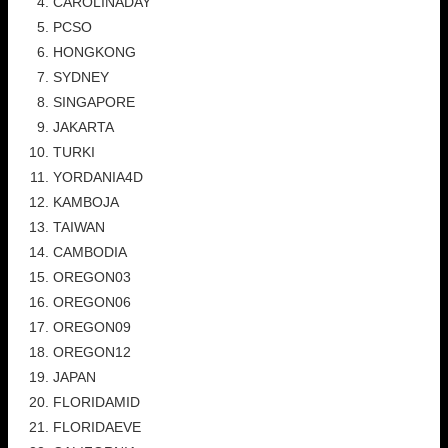
CAROLINADAY
PCSO
HONGKONG
SYDNEY
SINGAPORE
JAKARTA
TURKI
YORDANIA4D
KAMBOJA
TAIWAN
CAMBODIA
OREGON03
OREGON06
OREGON09
OREGON12
JAPAN
FLORIDAMID
FLORIDAEVE