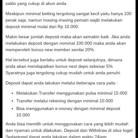
saldo yang cukup di akun anda.
Meskipun minimal betting tergolong sangat kecil yaitu hanya 100
perak saja, namun masing-masing pemain wajib melakukan
deposit minimal mulai dari Rp 10.000.
Makin besar jumlah deposit maka akan semakin baik. Jika anda
melakukan deposit dengan nominal 100.000 maka anda akan
memperoleh bonus new member senilai 20%.
Hal tersebut juga berlaku untuk deposit selanjutnya, dimana
anda akan mendapatkan bonus next depo sebesar 5%.
Syaratnya juga tergolong cukup mudah untuk anda penuhi.
Deposit dapat anda lakukan melalui beberapa cara yaitu :
Melakukan Transfer menggunakan pulsa minimal 15.000
Transfer melalui rekening dengan minimal 10.000
Bisa menggunakan e-money dengan minimal deposit
10.000
Anda bisa memilih untuk menggunakan cara yang lebih mudah
dan nyaman untuk dilakukan, Deposit dan Withdraw di situs togel
Sedaptogel dapat anda lakukan dalam waktu 24jam.