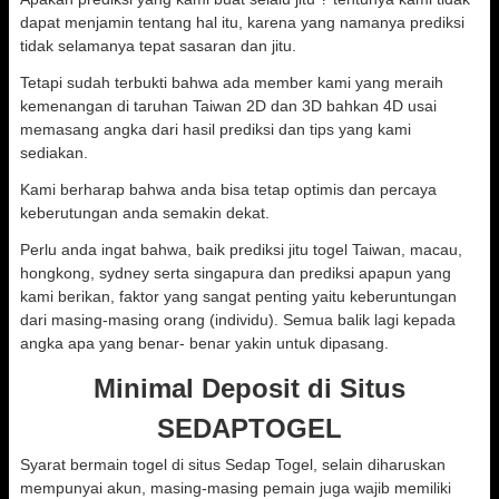
dapat menjamin tentang hal itu, karena yang namanya prediksi
tidak selamanya tepat sasaran dan jitu.
Tetapi sudah terbukti bahwa ada member kami yang meraih
kemenangan di taruhan Taiwan 2D dan 3D bahkan 4D usai
memasang angka dari hasil prediksi dan tips yang kami
sediakan.
Kami berharap bahwa anda bisa tetap optimis dan percaya
keberutungan anda semakin dekat.
Perlu anda ingat bahwa, baik prediksi jitu togel Taiwan, macau,
hongkong, sydney serta singapura dan prediksi apapun yang
kami berikan, faktor yang sangat penting yaitu keberuntungan
dari masing-masing orang (individu). Semua balik lagi kepada
angka apa yang benar- benar yakin untuk dipasang.
Minimal Deposit di Situs
SEDAPTOGEL
Syarat bermain togel di situs Sedap Togel, selain diharuskan
mempunyai akun, masing-masing pemain juga wajib memiliki