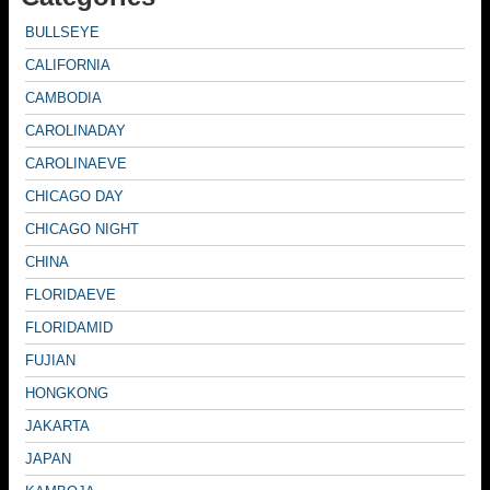
BULLSEYE
CALIFORNIA
CAMBODIA
CAROLINADAY
CAROLINAEVE
CHICAGO DAY
CHICAGO NIGHT
CHINA
FLORIDAEVE
FLORIDAMID
FUJIAN
HONGKONG
JAKARTA
JAPAN