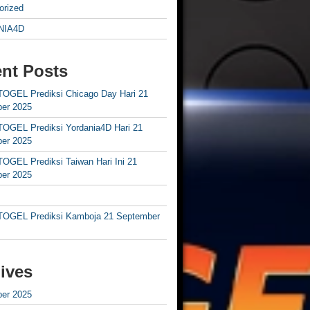
orized
NIA4D
nt Posts
GEL Prediksi Chicago Day Hari 21
er 2025
GEL Prediksi Yordania4D Hari 21
er 2025
GEL Prediksi Taiwan Hari Ini 21
er 2025
GEL Prediksi Kamboja 21 September
ives
er 2025