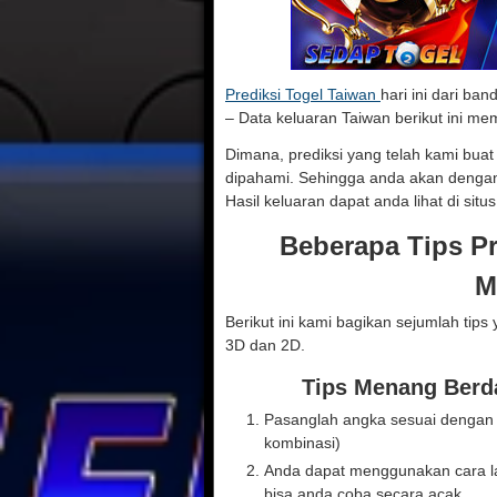
Prediksi Togel Taiwan
hari ini dari b
– Data keluaran Taiwan berikut ini m
Dimana, prediksi yang telah kami buat
dipahami. Sehingga anda akan deng
Hasil keluaran dapat anda lihat di sit
Beberapa Tips P
M
Berikut ini kami bagikan sejumlah tip
3D dan 2D.
Tips Menang Berda
Pasanglah angka sesuai denga
kombinasi)
Anda dapat menggunakan cara lai
bisa anda coba secara acak