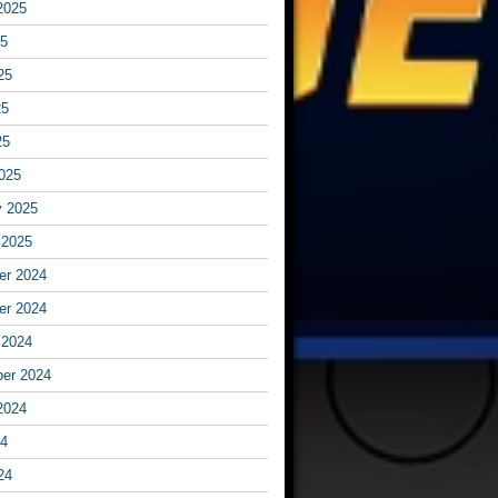
2025
25
25
25
25
025
y 2025
 2025
r 2024
r 2024
 2024
er 2024
2024
24
24