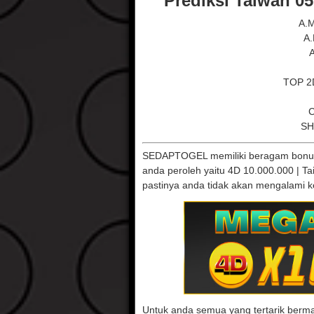
Prediksi Taiwan 
A.M
A.
A
TOP 2D
C
SH
SEDAPTOGEL memiliki beragam bonus
anda peroleh yaitu 4D 10.000.000 | T
pastinya anda tidak akan mengalami k
Untuk anda semua yang tertarik bermai