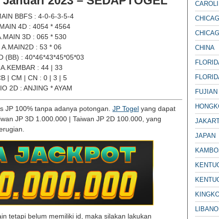
05 Januari 2023 – SEDAPTOGEL
CAROL
AIN BBFS : 4-0-6-3-5-4
CHICA
MAIN 4D : 4054 * 4564
CHICAG
.MAIN 3D : 065 * 530
A.MAIN2D : 53 * 06
CHINA
 (BB) : 40*46*43*45*05*03
FLORI
A.KEMBAR : 44 | 33
FLORID
B | CM | CN : 0 | 3 | 5
IO 2D : ANJING * AYAM
FUJIAN
HONGK
 JP 100% tanpa adanya potongan.
JP Togel
yang dapat
aiwan JP 3D 1.000.000 | Taiwan JP 2D 100.000, yang
JAKAR
erugian.
JAPAN
KAMBO
KENTU
KENTU
KINGK
LIBANO
n tetapi belum memiliki id, maka silakan lakukan