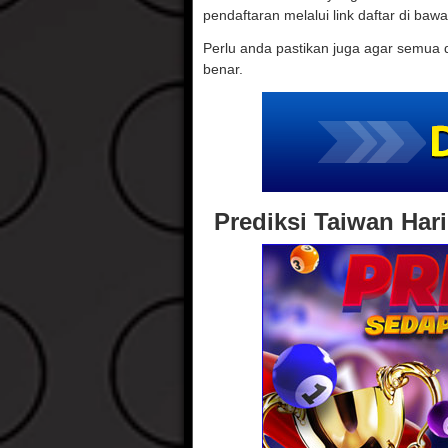
pendaftaran melalui link daftar di ba
Perlu anda pastikan juga agar semua 
benar.
Prediksi Taiwan Hari