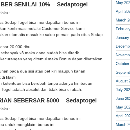
May 20
ER SENILAI 10% – Sedaptogel
April 20
laku :
March 2
us Sedap Togel bisa mendapatkan bonus ini.
an konfirmasi melalui Customer Service kami
Februar
 akan otomatis masuk ke saldo pemain pada situs Sedap
January
Decembe
esar 20.000 ribu
r sebanyak x3 maka dana sudah bisa ditarik
Novembe
 kecurangan yang ditemui maka Bonus dapat dibatalkan
October
uhan pada dua sisi atau bet kiri maupun kanan
Septemb
di klaim
August 
an ketentuan bisa berubah tanpa adanya himbauan
ogel adalah absolut dan tidak bisa di ubah.
July 20
June 20
IAN SEBERSAR 5000 – Sedaptogel
May 20
laku :
April 20
us Sedap Togel bisa mendapatkan bonus ini.
bu untuk mengklaim bonus ini
March 2