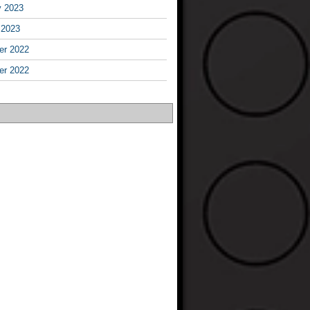
y 2023
 2023
r 2022
r 2022