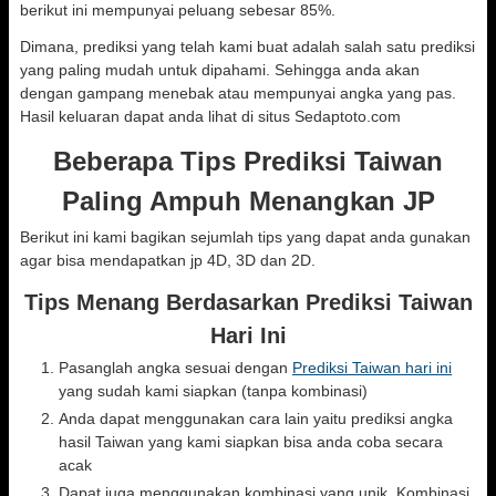
berikut ini mempunyai peluang sebesar 85%.
Dimana, prediksi yang telah kami buat adalah salah satu prediksi
yang paling mudah untuk dipahami. Sehingga anda akan
dengan gampang menebak atau mempunyai angka yang pas.
Hasil keluaran dapat anda lihat di situs Sedaptoto.com
Beberapa Tips Prediksi Taiwan
Paling Ampuh Menangkan JP
Berikut ini kami bagikan sejumlah tips yang dapat anda gunakan
agar bisa mendapatkan jp 4D, 3D dan 2D.
Tips Menang Berdasarkan Prediksi Taiwan
Hari Ini
Pasanglah angka sesuai dengan
Prediksi Taiwan hari ini
yang sudah kami siapkan (tanpa kombinasi)
Anda dapat menggunakan cara lain yaitu prediksi angka
hasil Taiwan yang kami siapkan bisa anda coba secara
acak
Dapat juga menggunakan kombinasi yang unik. Kombinasi