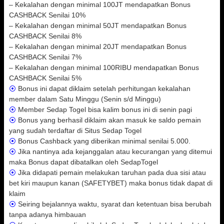
– Kekalahan dengan minimal 100JT mendapatkan Bonus
CASHBACK Senilai 10%
– Kekalahan dengan minimal 50JT mendapatkan Bonus
CASHBACK Senilai 8%
– Kekalahan dengan minimal 20JT mendapatkan Bonus
CASHBACK Senilai 7%
– Kekalahan dengan minimal 100RIBU mendapatkan Bonus
CASHBACK Senilai 5%
⦿
Bonus ini dapat diklaim setelah perhitungan kekalahan
member dalam Satu Minggu (Senin s/d Minggu)
⦿
Member Sedap Togel bisa kalim bonus ini di senin pagi
⦿
Bonus yang berhasil diklaim akan masuk ke saldo pemain
yang sudah terdaftar di Situs Sedap Togel
⦿
Bonus Cashback yang diberikan minimal senilai 5.000.
⦿
Jika nantinya ada kejanggalan atau kecurangan yang ditemui
maka Bonus dapat dibatalkan oleh SedapTogel
⦿
Jika didapati pemain melakukan taruhan pada dua sisi atau
bet kiri maupun kanan (SAFETYBET) maka bonus tidak dapat di
klaim
⦿
Seiring bejalannya waktu, syarat dan ketentuan bisa berubah
tanpa adanya himbauan