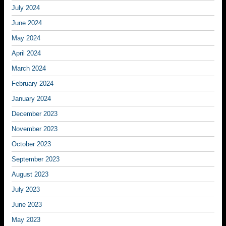
July 2024
June 2024
May 2024
April 2024
March 2024
February 2024
January 2024
December 2023
November 2023
October 2023
September 2023
August 2023
July 2023
June 2023
May 2023