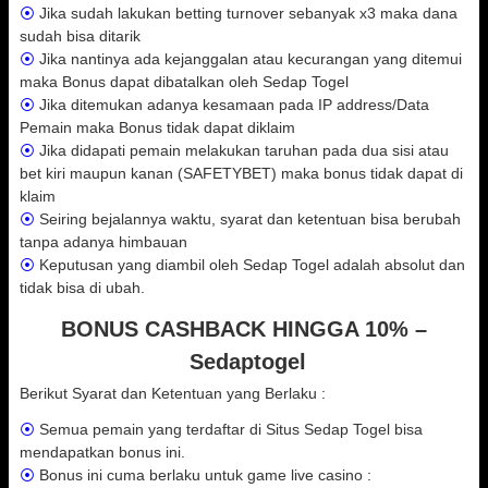
⦿
Jika sudah lakukan betting turnover sebanyak x3 maka dana
sudah bisa ditarik
⦿
Jika nantinya ada kejanggalan atau kecurangan yang ditemui
maka Bonus dapat dibatalkan oleh Sedap Togel
⦿
Jika ditemukan adanya kesamaan pada IP address/Data
Pemain maka Bonus tidak dapat diklaim
⦿
Jika didapati pemain melakukan taruhan pada dua sisi atau
bet kiri maupun kanan (SAFETYBET) maka bonus tidak dapat di
klaim
⦿
Seiring bejalannya waktu, syarat dan ketentuan bisa berubah
tanpa adanya himbauan
⦿
Keputusan yang diambil oleh Sedap Togel adalah absolut dan
tidak bisa di ubah.
BONUS CASHBACK HINGGA 10% –
Sedaptogel
Berikut Syarat dan Ketentuan yang Berlaku :
⦿
Semua pemain yang terdaftar di Situs Sedap Togel bisa
mendapatkan bonus ini.
⦿
Bonus ini cuma berlaku untuk game live casino :