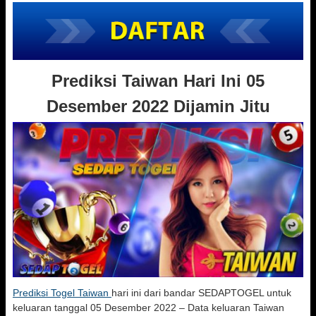
Prediksi Taiwan Hari Ini 05
Desember 2022 Dijamin Jitu
Prediksi Togel Taiwan
hari ini dari bandar SEDAPTOGEL untuk
keluaran tanggal 05 Desember 2022 – Data keluaran Taiwan