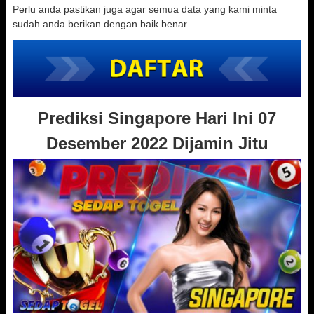
Perlu anda pastikan juga agar semua data yang kami minta
sudah anda berikan dengan baik benar.
Prediksi Singapore Hari Ini 07
Desember 2022 Dijamin Jitu