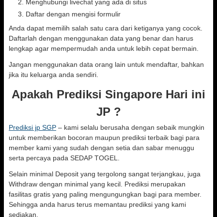
Menghubungi livechat yang ada di situs
Daftar dengan mengisi formulir
Anda dapat memilih salah satu cara dari ketiganya yang cocok.
Daftarlah dengan menggunakan data yang benar dan harus
lengkap agar mempermudah anda untuk lebih cepat bermain.
Jangan menggunakan data orang lain untuk mendaftar, bahkan
jika itu keluarga anda sendiri.
Apakah Prediksi Singapore Hari ini
JP ?
Prediksi jp SGP
– kami selalu berusaha dengan sebaik mungkin
untuk memberikan bocoran maupun prediksi terbaik bagi para
member kami yang sudah dengan setia dan sabar menuggu
serta percaya pada SEDAP TOGEL.
Selain minimal Deposit yang tergolong sangat terjangkau, juga
Withdraw dengan minimal yang kecil. Prediksi merupakan
fasilitas gratis yang paling mengungungkan bagi para member.
Sehingga anda harus terus memantau prediksi yang kami
sediakan.