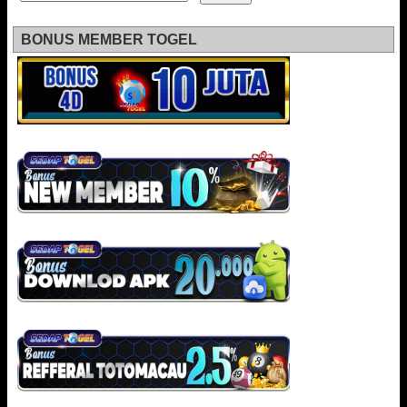
BONUS MEMBER TOGEL