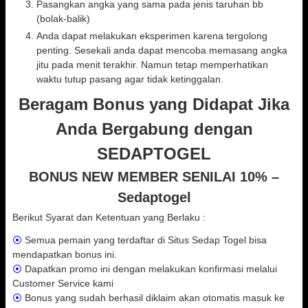
Pasangkan angka yang sama pada jenis taruhan bb
(bolak-balik)
Anda dapat melakukan eksperimen karena tergolong
penting. Sesekali anda dapat mencoba memasang angka
jitu pada menit terakhir. Namun tetap memperhatikan
waktu tutup pasang agar tidak ketinggalan.
Beragam Bonus yang Didapat Jika
Anda Bergabung dengan
SEDAPTOGEL
BONUS NEW MEMBER SENILAI 10% –
Sedaptogel
Berikut Syarat dan Ketentuan yang Berlaku :
⦿
Semua pemain yang terdaftar di Situs Sedap Togel bisa
mendapatkan bonus ini.
⦿
Dapatkan promo ini dengan melakukan konfirmasi melalui
Customer Service kami
⦿
Bonus yang sudah berhasil diklaim akan otomatis masuk ke