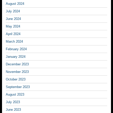
August 2024
July 2024
June 2024
May 2024
April 2024
March 2024
February 2024
January 2024
December 2023
November 2023
October 2023
September 2023
August 2023
July 2023
June 2023