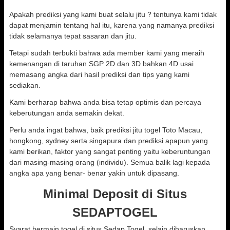
Apakah prediksi yang kami buat selalu jitu ? tentunya kami tidak
dapat menjamin tentang hal itu, karena yang namanya prediksi
tidak selamanya tepat sasaran dan jitu.
Tetapi sudah terbukti bahwa ada member kami yang meraih
kemenangan di taruhan SGP 2D dan 3D bahkan 4D usai
memasang angka dari hasil prediksi dan tips yang kami
sediakan.
Kami berharap bahwa anda bisa tetap optimis dan percaya
keberutungan anda semakin dekat.
Perlu anda ingat bahwa, baik prediksi jitu togel Toto Macau,
hongkong, sydney serta singapura dan prediksi apapun yang
kami berikan, faktor yang sangat penting yaitu keberuntungan
dari masing-masing orang (individu). Semua balik lagi kepada
angka apa yang benar- benar yakin untuk dipasang.
Minimal Deposit di Situs
SEDAPTOGEL
Syarat bermain togel di situs Sedap Togel, selain diharuskan