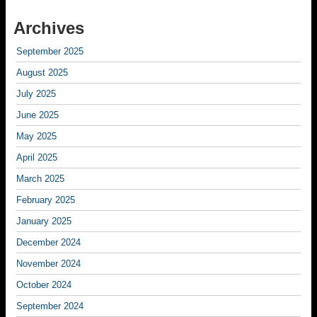
Archives
September 2025
August 2025
July 2025
June 2025
May 2025
April 2025
March 2025
February 2025
January 2025
December 2024
November 2024
October 2024
September 2024