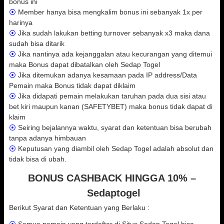
bonus ini
⦿
Member hanya bisa mengkalim bonus ini sebanyak 1x per
harinya
⦿
Jika sudah lakukan betting turnover sebanyak x3 maka dana
sudah bisa ditarik
⦿
Jika nantinya ada kejanggalan atau kecurangan yang ditemui
maka Bonus dapat dibatalkan oleh Sedap Togel
⦿
Jika ditemukan adanya kesamaan pada IP address/Data
Pemain maka Bonus tidak dapat diklaim
⦿
Jika didapati pemain melakukan taruhan pada dua sisi atau
bet kiri maupun kanan (SAFETYBET) maka bonus tidak dapat di
klaim
⦿
Seiring bejalannya waktu, syarat dan ketentuan bisa berubah
tanpa adanya himbauan
⦿
Keputusan yang diambil oleh Sedap Togel adalah absolut dan
tidak bisa di ubah.
BONUS CASHBACK HINGGA 10% –
Sedaptogel
Berikut Syarat dan Ketentuan yang Berlaku :
⦿
Semua pemain yang terdaftar di Situs Sedap Togel bisa