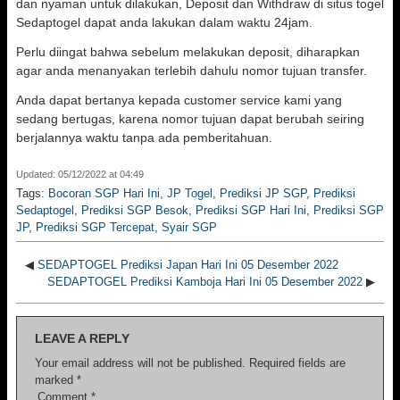
dan nyaman untuk dilakukan, Deposit dan Withdraw di situs togel
Sedaptogel dapat anda lakukan dalam waktu 24jam.
Perlu diingat bahwa sebelum melakukan deposit, diharapkan
agar anda menanyakan terlebih dahulu nomor tujuan transfer.
Anda dapat bertanya kepada customer service kami yang
sedang bertugas, karena nomor tujuan dapat berubah seiring
berjalannya waktu tanpa ada pemberitahuan.
Updated: 05/12/2022 at 04:49
Tags:
Bocoran SGP Hari Ini
,
JP Togel
,
Prediksi JP SGP
,
Prediksi
Sedaptogel
,
Prediksi SGP Besok
,
Prediksi SGP Hari Ini
,
Prediksi SGP
JP
,
Prediksi SGP Tercepat
,
Syair SGP
◀
SEDAPTOGEL Prediksi Japan Hari Ini 05 Desember 2022
SEDAPTOGEL Prediksi Kamboja Hari Ini 05 Desember 2022
▶
LEAVE A REPLY
Your email address will not be published.
Required fields are
marked
*
Comment
*