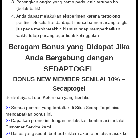
Pasangkan angka yang sama pada jenis taruhan bb
(bolak-balik)
Anda dapat melakukan eksperimen karena tergolong
penting. Sesekali anda dapat mencoba memasang angka
jitu pada menit terakhir. Namun tetap memperhatikan
waktu tutup pasang agar tidak ketinggalan.
Beragam Bonus yang Didapat Jika
Anda Bergabung dengan
SEDAPTOGEL
BONUS NEW MEMBER SENILAI 10% –
Sedaptogel
Berikut Syarat dan Ketentuan yang Berlaku :
⦿
Semua pemain yang terdaftar di Situs Sedap Togel bisa
mendapatkan bonus ini.
⦿
Dapatkan promo ini dengan melakukan konfirmasi melalui
Customer Service kami
⦿
Bonus yang sudah berhasil diklaim akan otomatis masuk ke