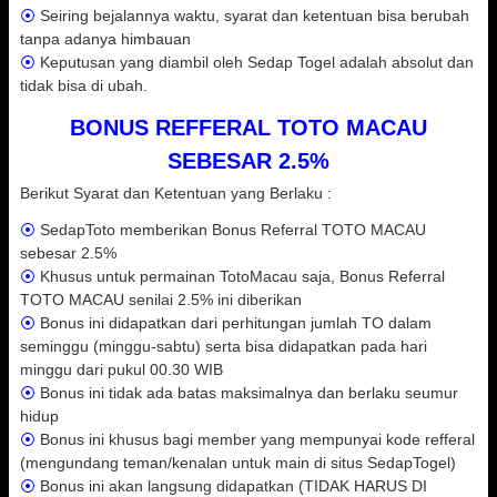
⦿
Seiring bejalannya waktu, syarat dan ketentuan bisa berubah
tanpa adanya himbauan
⦿
Keputusan yang diambil oleh Sedap Togel adalah absolut dan
tidak bisa di ubah.
BONUS REFFERAL TOTO MACAU
SEBESAR 2.5%
Berikut Syarat dan Ketentuan yang Berlaku :
⦿
SedapToto memberikan Bonus Referral TOTO MACAU
sebesar 2.5%
⦿
Khusus untuk permainan TotoMacau saja, Bonus Referral
TOTO MACAU senilai 2.5% ini diberikan
⦿
Bonus ini didapatkan dari perhitungan jumlah TO dalam
seminggu (minggu-sabtu) serta bisa didapatkan pada hari
minggu dari pukul 00.30 WIB
⦿
Bonus ini tidak ada batas maksimalnya dan berlaku seumur
hidup
⦿
Bonus ini khusus bagi member yang mempunyai kode refferal
(mengundang teman/kenalan untuk main di situs SedapTogel)
⦿
Bonus ini akan langsung didapatkan (TIDAK HARUS DI