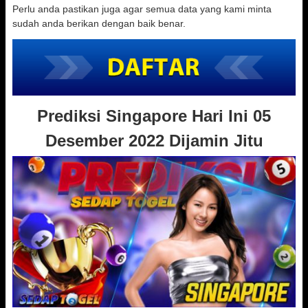
Perlu anda pastikan juga agar semua data yang kami minta
sudah anda berikan dengan baik benar.
Prediksi Singapore Hari Ini 05
Desember 2022 Dijamin Jitu