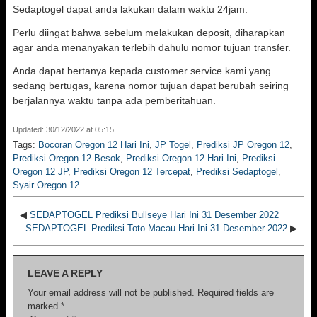
Sedaptogel dapat anda lakukan dalam waktu 24jam.
Perlu diingat bahwa sebelum melakukan deposit, diharapkan
agar anda menanyakan terlebih dahulu nomor tujuan transfer.
Anda dapat bertanya kepada customer service kami yang
sedang bertugas, karena nomor tujuan dapat berubah seiring
berjalannya waktu tanpa ada pemberitahuan.
Updated: 30/12/2022 at 05:15
Tags:
Bocoran Oregon 12 Hari Ini
,
JP Togel
,
Prediksi JP Oregon 12
,
Prediksi Oregon 12 Besok
,
Prediksi Oregon 12 Hari Ini
,
Prediksi
Oregon 12 JP
,
Prediksi Oregon 12 Tercepat
,
Prediksi Sedaptogel
,
Syair Oregon 12
◀
SEDAPTOGEL Prediksi Bullseye Hari Ini 31 Desember 2022
SEDAPTOGEL Prediksi Toto Macau Hari Ini 31 Desember 2022
▶
LEAVE A REPLY
Your email address will not be published.
Required fields are
marked
*