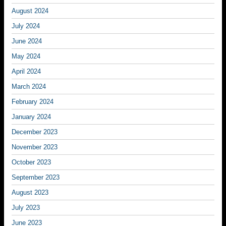
August 2024
July 2024
June 2024
May 2024
April 2024
March 2024
February 2024
January 2024
December 2023
November 2023
October 2023
September 2023
August 2023
July 2023
June 2023