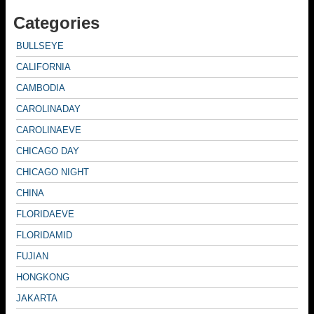
Categories
BULLSEYE
CALIFORNIA
CAMBODIA
CAROLINADAY
CAROLINAEVE
CHICAGO DAY
CHICAGO NIGHT
CHINA
FLORIDAEVE
FLORIDAMID
FUJIAN
HONGKONG
JAKARTA