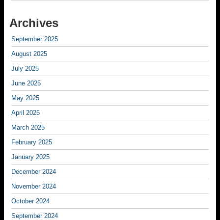
Archives
September 2025
August 2025
July 2025
June 2025
May 2025
April 2025
March 2025
February 2025
January 2025
December 2024
November 2024
October 2024
September 2024