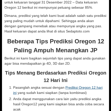
untuk keluaran tanggal 31 Desember 2022 – Data keluaran
Oregon 12 berikut ini mempunyai peluang sebesar 85%.
Dimana, prediksi yang telah kami buat adalah salah satu prediksi
yang paling mudah untuk dipahami. Sehingga anda akan
dengan gampang menebak atau mempunyai angka yang pas.
Hasil keluaran dapat anda lihat di situs Sedaptoto.com
Beberapa Tips Prediksi Oregon 12
Paling Ampuh Menangkan JP
Berikut ini kami bagikan sejumlah tips yang dapat anda gunakan
agar bisa mendapatkan jp 4D, 3D dan 2D.
Tips Menang Berdasarkan Prediksi Oregon
12 Hari Ini
Pasanglah angka sesuai dengan
Prediksi Oregon 12 hari
ini
yang sudah kami siapkan (tanpa kombinasi)
Anda dapat menggunakan cara lain yaitu prediksi angka
hasil Oregon12 yang kami siapkan bisa anda coba secara
acak