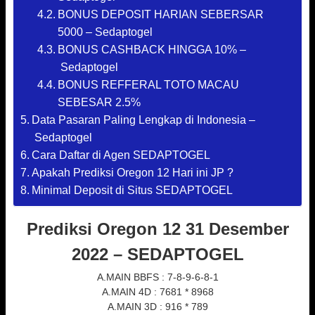
BONUS DEPOSIT HARIAN SEBERSAR
5000 – Sedaptogel
BONUS CASHBACK HINGGA 10% –
Sedaptogel
BONUS REFFERAL TOTO MACAU
SEBESAR 2.5%
Data Pasaran Paling Lengkap di Indonesia –
Sedaptogel
Cara Daftar di Agen SEDAPTOGEL
Apakah Prediksi Oregon 12 Hari ini JP ?
Minimal Deposit di Situs SEDAPTOGEL
Prediksi Oregon 12 31 Desember
2022 – SEDAPTOGEL
A.MAIN BBFS : 7-8-9-6-8-1
A.MAIN 4D : 7681 * 8968
A.MAIN 3D : 916 * 789