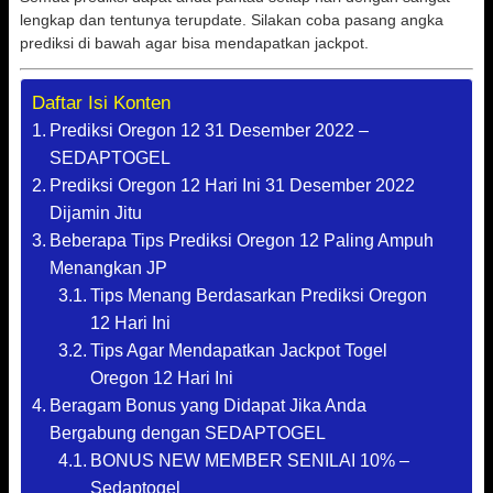
lengkap dan tentunya terupdate. Silakan coba pasang angka
prediksi di bawah agar bisa mendapatkan jackpot.
Daftar Isi Konten
Prediksi Oregon 12 31 Desember 2022 –
SEDAPTOGEL
Prediksi Oregon 12 Hari Ini 31 Desember 2022
Dijamin Jitu
Beberapa Tips Prediksi Oregon 12 Paling Ampuh
Menangkan JP
Tips Menang Berdasarkan Prediksi Oregon
12 Hari Ini
Tips Agar Mendapatkan Jackpot Togel
Oregon 12 Hari Ini
Beragam Bonus yang Didapat Jika Anda
Bergabung dengan SEDAPTOGEL
BONUS NEW MEMBER SENILAI 10% –
Sedaptogel