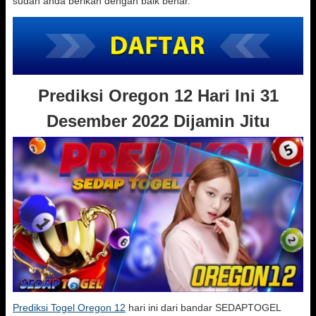
sudah anda berikan dengan baik benar.
Prediksi Oregon 12 Hari Ini 31
Desember 2022 Dijamin Jitu
Prediksi Togel Oregon 12
hari ini dari bandar SEDAPTOGEL