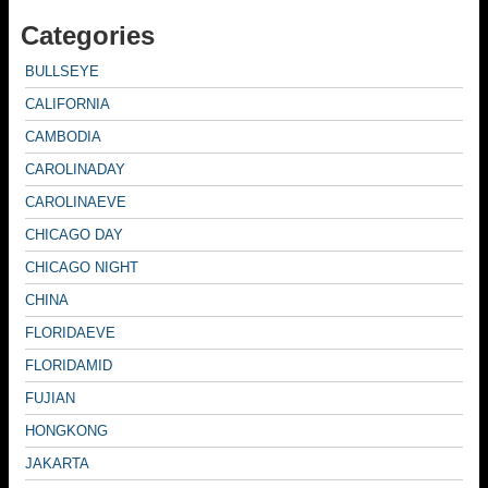
Categories
BULLSEYE
CALIFORNIA
CAMBODIA
CAROLINADAY
CAROLINAEVE
CHICAGO DAY
CHICAGO NIGHT
CHINA
FLORIDAEVE
FLORIDAMID
FUJIAN
HONGKONG
JAKARTA