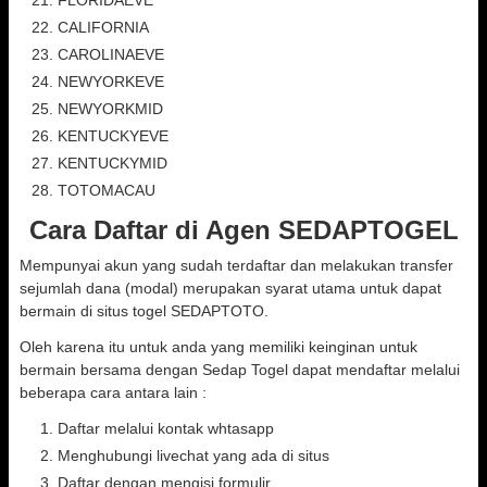
CALIFORNIA
CAROLINAEVE
NEWYORKEVE
NEWYORKMID
KENTUCKYEVE
KENTUCKYMID
TOTOMACAU
Cara Daftar di Agen SEDAPTOGEL
Mempunyai akun yang sudah terdaftar dan melakukan transfer
sejumlah dana (modal) merupakan syarat utama untuk dapat
bermain di situs togel SEDAPTOTO.
Oleh karena itu untuk anda yang memiliki keinginan untuk
bermain bersama dengan Sedap Togel dapat mendaftar melalui
beberapa cara antara lain :
Daftar melalui kontak whtasapp
Menghubungi livechat yang ada di situs
Daftar dengan mengisi formulir