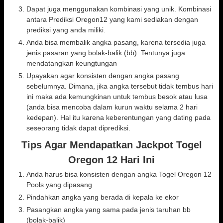
Dapat juga menggunakan kombinasi yang unik. Kombinasi
antara Prediksi Oregon12 yang kami sediakan dengan
prediksi yang anda miliki.
Anda bisa membalik angka pasang, karena tersedia juga
jenis pasaran yang bolak-balik (bb). Tentunya juga
mendatangkan keungtungan
Upayakan agar konsisten dengan angka pasang
sebelumnya. Dimana, jika angka tersebut tidak tembus hari
ini maka ada kemungkinan untuk tembus besok atau lusa
(anda bisa mencoba dalam kurun waktu selama 2 hari
kedepan). Hal itu karena keberentungan yang dating pada
seseorang tidak dapat diprediksi.
Tips Agar Mendapatkan Jackpot Togel
Oregon 12 Hari Ini
Anda harus bisa konsisten dengan angka Togel Oregon 12
Pools yang dipasang
Pindahkan angka yang berada di kepala ke ekor
Pasangkan angka yang sama pada jenis taruhan bb
(bolak-balik)