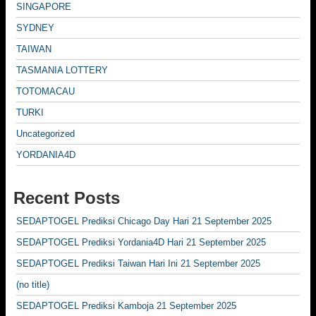
SINGAPORE
SYDNEY
TAIWAN
TASMANIA LOTTERY
TOTOMACAU
TURKI
Uncategorized
YORDANIA4D
Recent Posts
SEDAPTOGEL Prediksi Chicago Day Hari 21 September 2025
SEDAPTOGEL Prediksi Yordania4D Hari 21 September 2025
SEDAPTOGEL Prediksi Taiwan Hari Ini 21 September 2025
(no title)
SEDAPTOGEL Prediksi Kamboja 21 September 2025