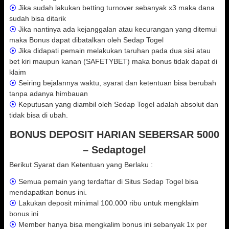
⦿
Jika sudah lakukan betting turnover sebanyak x3 maka dana
sudah bisa ditarik
⦿
Jika nantinya ada kejanggalan atau kecurangan yang ditemui
maka Bonus dapat dibatalkan oleh Sedap Togel
⦿
Jika didapati pemain melakukan taruhan pada dua sisi atau
bet kiri maupun kanan (SAFETYBET) maka bonus tidak dapat di
klaim
⦿
Seiring bejalannya waktu, syarat dan ketentuan bisa berubah
tanpa adanya himbauan
⦿
Keputusan yang diambil oleh Sedap Togel adalah absolut dan
tidak bisa di ubah.
BONUS DEPOSIT HARIAN SEBERSAR 5000
– Sedaptogel
Berikut Syarat dan Ketentuan yang Berlaku :
⦿
Semua pemain yang terdaftar di Situs Sedap Togel bisa
mendapatkan bonus ini.
⦿
Lakukan deposit minimal 100.000 ribu untuk mengklaim
bonus ini
⦿
Member hanya bisa mengkalim bonus ini sebanyak 1x per