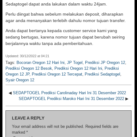
Sedaptogel dapat anda lakukan dalam waktu 24jam.
Perlu diingat bahwa sebelum melakukan deposit, diharapkan
agar anda menanyakan terlebih dahulu nomor tujuan transfer.
Anda dapat bertanya kepada customer service kami yang
sedang bertugas, karena nomor tujuan dapat berubah seiring
berjalannya waktu tanpa ada pemberitahuan.
Updated: 30/12/2022 at 04:21
Tags:
Bocoran Oregon 12 Hari Ini
,
JP Togel
,
Prediksi JP Oregon 12
,
Prediksi Oregon 12 Besok
,
Prediksi Oregon 12 Hari Ini
,
Prediksi
Oregon 12 JP
,
Prediksi Oregon 12 Tercepat
,
Prediksi Sedaptogel
,
Syair Oregon 12
◀
SEDAPTOGEL Prediksi Carolinaday Hari Ini 31 Desember 2022
SEDAPTOGEL Prediksi Maroko Hari Ini 31 Desember 2022
▶
LEAVE A REPLY
Your email address will not be published.
Required fields are
marked
*