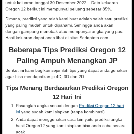
untuk keluaran tanggal 30 Desember 2022 – Data keluaran
Oregon 12 berikut ini mempunyai peluang sebesar 85%.
Dimana, prediksi yang telah kami buat adalah salah satu prediksi
yang paling mudah untuk dipahami. Sehingga anda akan
dengan gampang menebak atau mempunyai angka yang pas.
Hasil keluaran dapat anda lihat di situs Sedaptoto.com
Beberapa Tips Prediksi Oregon 12
Paling Ampuh Menangkan JP
Berikut ini kami bagikan sejumlah tips yang dapat anda gunakan
agar bisa mendapatkan jp 4D, 3D dan 2D.
Tips Menang Berdasarkan Prediksi Oregon
12 Hari Ini
Pasanglah angka sesuai dengan
Prediksi Oregon 12 hari
ini
yang sudah kami siapkan (tanpa kombinasi)
Anda dapat menggunakan cara lain yaitu prediksi angka
hasil Oregon12 yang kami siapkan bisa anda coba secara
acak