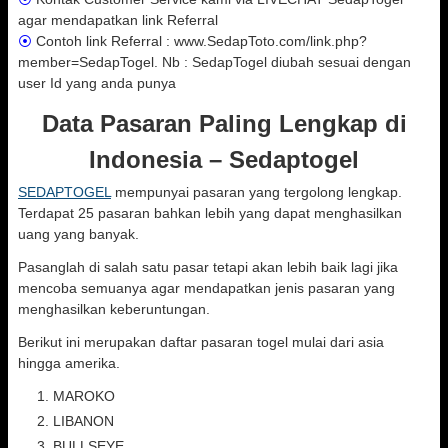
agar mendapatkan link Referral
⦿
Contoh link Referral : www.SedapToto.com/link.php?
member=SedapTogel. Nb : SedapTogel diubah sesuai dengan
user Id yang anda punya
Data Pasaran Paling Lengkap di
Indonesia – Sedaptogel
SEDAPTOGEL
mempunyai pasaran yang tergolong lengkap.
Terdapat 25 pasaran bahkan lebih yang dapat menghasilkan
uang yang banyak.
Pasanglah di salah satu pasar tetapi akan lebih baik lagi jika
mencoba semuanya agar mendapatkan jenis pasaran yang
menghasilkan keberuntungan.
Berikut ini merupakan daftar pasaran togel mulai dari asia
hingga amerika.
MAROKO
LIBANON
BULLSEYE