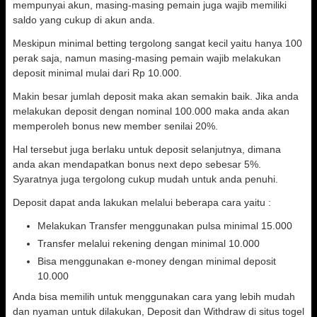
mempunyai akun, masing-masing pemain juga wajib memiliki
saldo yang cukup di akun anda.
Meskipun minimal betting tergolong sangat kecil yaitu hanya 100
perak saja, namun masing-masing pemain wajib melakukan
deposit minimal mulai dari Rp 10.000.
Makin besar jumlah deposit maka akan semakin baik. Jika anda
melakukan deposit dengan nominal 100.000 maka anda akan
memperoleh bonus new member senilai 20%.
Hal tersebut juga berlaku untuk deposit selanjutnya, dimana
anda akan mendapatkan bonus next depo sebesar 5%.
Syaratnya juga tergolong cukup mudah untuk anda penuhi.
Deposit dapat anda lakukan melalui beberapa cara yaitu :
Melakukan Transfer menggunakan pulsa minimal 15.000
Transfer melalui rekening dengan minimal 10.000
Bisa menggunakan e-money dengan minimal deposit
10.000
Anda bisa memilih untuk menggunakan cara yang lebih mudah
dan nyaman untuk dilakukan, Deposit dan Withdraw di situs togel