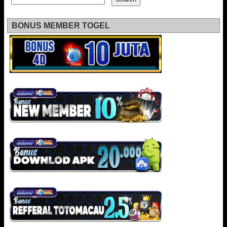
BONUS MEMBER TOGEL