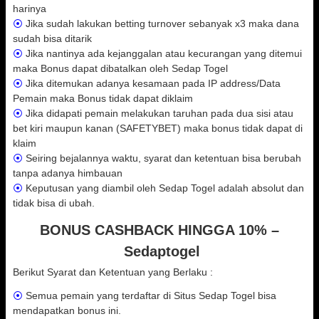
harinya
⦿
Jika sudah lakukan betting turnover sebanyak x3 maka dana
sudah bisa ditarik
⦿
Jika nantinya ada kejanggalan atau kecurangan yang ditemui
maka Bonus dapat dibatalkan oleh Sedap Togel
⦿
Jika ditemukan adanya kesamaan pada IP address/Data
Pemain maka Bonus tidak dapat diklaim
⦿
Jika didapati pemain melakukan taruhan pada dua sisi atau
bet kiri maupun kanan (SAFETYBET) maka bonus tidak dapat di
klaim
⦿
Seiring bejalannya waktu, syarat dan ketentuan bisa berubah
tanpa adanya himbauan
⦿
Keputusan yang diambil oleh Sedap Togel adalah absolut dan
tidak bisa di ubah.
BONUS CASHBACK HINGGA 10% –
Sedaptogel
Berikut Syarat dan Ketentuan yang Berlaku :
⦿
Semua pemain yang terdaftar di Situs Sedap Togel bisa
mendapatkan bonus ini.