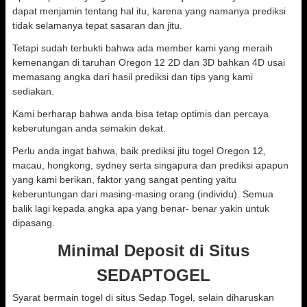
dapat menjamin tentang hal itu, karena yang namanya prediksi
tidak selamanya tepat sasaran dan jitu.
Tetapi sudah terbukti bahwa ada member kami yang meraih
kemenangan di taruhan Oregon 12 2D dan 3D bahkan 4D usai
memasang angka dari hasil prediksi dan tips yang kami
sediakan.
Kami berharap bahwa anda bisa tetap optimis dan percaya
keberutungan anda semakin dekat.
Perlu anda ingat bahwa, baik prediksi jitu togel Oregon 12,
macau, hongkong, sydney serta singapura dan prediksi apapun
yang kami berikan, faktor yang sangat penting yaitu
keberuntungan dari masing-masing orang (individu). Semua
balik lagi kepada angka apa yang benar- benar yakin untuk
dipasang.
Minimal Deposit di Situs
SEDAPTOGEL
Syarat bermain togel di situs Sedap Togel, selain diharuskan