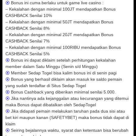
⦿
Bonus ini cuma berlaku untuk game live casino :
– Kekalahan dengan minimal 100JT mendapatkan Bonus
CASHBACK Senilai 10%
– Kekalahan dengan minimal 50JT mendapatkan Bonus
CASHBACK Senilai 8%
– Kekalahan dengan minimal 20JT mendapatkan Bonus
CASHBACK Senilai 7%
– Kekalahan dengan minimal 100RIBU mendapatkan Bonus
CASHBACK Senilai 5%
⦿
Bonus ini dapat diklaim setelah perhitungan kekalahan
member dalam Satu Minggu (Senin s/d Minggu)
⦿
Member Sedap Togel bisa kalim bonus ini di senin pagi
⦿
Bonus yang berhasil diklaim akan masuk ke saldo pemain
yang sudah terdaftar di Situs Sedap Togel
⦿
Bonus Cashback yang diberikan minimal senilai 5.000.
⦿
Jika nantinya ada kejanggalan atau kecurangan yang ditemui
maka Bonus dapat dibatalkan oleh SedapTogel
⦿
Jika didapati pemain melakukan taruhan pada dua sisi atau
bet kiri maupun kanan (SAFETYBET) maka bonus tidak dapat di
klaim
⦿
Seiring bejalannya waktu, syarat dan ketentuan bisa berubah