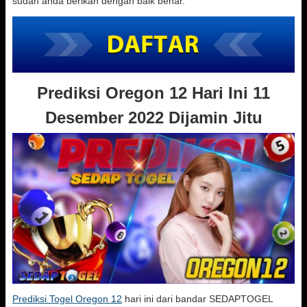
sudah anda berikan dengan baik benar.
Prediksi Oregon 12 Hari Ini 11
Desember 2022 Dijamin Jitu
Prediksi Togel Oregon 12
hari ini dari bandar SEDAPTOGEL