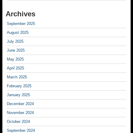
Archives
September 2025
August 2025
July 2025
June 2025
May 2025
April 2025
March 2025
February 2025
January 2025
December 2024
November 2024
October 2024
September 2024