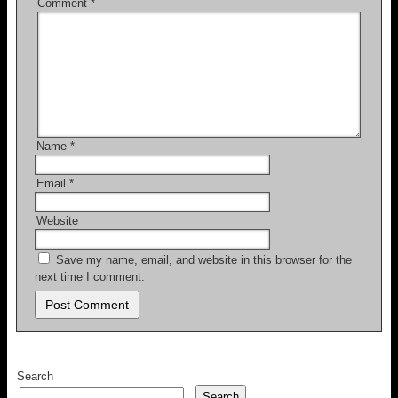
Comment
*
Name
*
Email
*
Website
Save my name, email, and website in this browser for the
next time I comment.
Search
Search