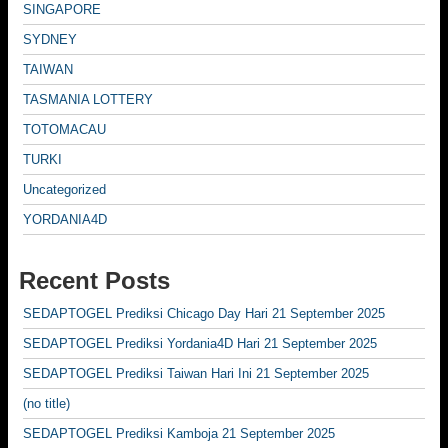
SINGAPORE
SYDNEY
TAIWAN
TASMANIA LOTTERY
TOTOMACAU
TURKI
Uncategorized
YORDANIA4D
Recent Posts
SEDAPTOGEL Prediksi Chicago Day Hari 21 September 2025
SEDAPTOGEL Prediksi Yordania4D Hari 21 September 2025
SEDAPTOGEL Prediksi Taiwan Hari Ini 21 September 2025
(no title)
SEDAPTOGEL Prediksi Kamboja 21 September 2025