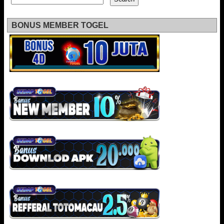
BONUS MEMBER TOGEL