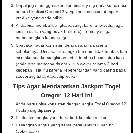
Dapat juga menggunakan kombinasi yang unik. Kombinasi
antara Prediksi Oregon12 yang kami sediakan dengan
prediksi yang anda miliki.
Anda bisa membalik angka pasang, karena tersedia juga
jenis pasaran yang bolak-balik (bb). Tentunya juga
mendatangkan keungtungan
Upayakan agar konsisten dengan angka pasang
sebelumnya. Dimana, jika angka tersebut tidak tembus hari
ini maka ada kemungkinan untuk tembus besok atau lusa
(anda bisa mencoba dalam kurun waktu selama 2 hari
kedepan). Hal itu karena keberentungan yang dating pada
seseorang tidak dapat diprediksi.
Tips Agar Mendapatkan Jackpot Togel
Oregon 12 Hari Ini
Anda harus bisa konsisten dengan angka Togel Oregon 12
Pools yang dipasang
Pindahkan angka yang berada di kepala ke ekor
Pasangkan angka yang sama pada jenis taruhan bb
(bolak-balik)