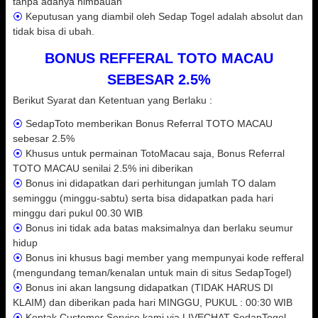
tanpa adanya himbauan
⦿
Keputusan yang diambil oleh Sedap Togel adalah absolut dan
tidak bisa di ubah.
BONUS REFFERAL TOTO MACAU
SEBESAR 2.5%
Berikut Syarat dan Ketentuan yang Berlaku :
⦿
SedapToto memberikan Bonus Referral TOTO MACAU
sebesar 2.5%
⦿
Khusus untuk permainan TotoMacau saja, Bonus Referral
TOTO MACAU senilai 2.5% ini diberikan
⦿
Bonus ini didapatkan dari perhitungan jumlah TO dalam
seminggu (minggu-sabtu) serta bisa didapatkan pada hari
minggu dari pukul 00.30 WIB
⦿
Bonus ini tidak ada batas maksimalnya dan berlaku seumur
hidup
⦿
Bonus ini khusus bagi member yang mempunyai kode refferal
(mengundang teman/kenalan untuk main di situs SedapTogel)
⦿
Bonus ini akan langsung didapatkan (TIDAK HARUS DI
KLAIM) dan diberikan pada hari MINGGU, PUKUL : 00:30 WIB
⦿
Kontak Customer Service kami via LIVECHAT SedapTogel