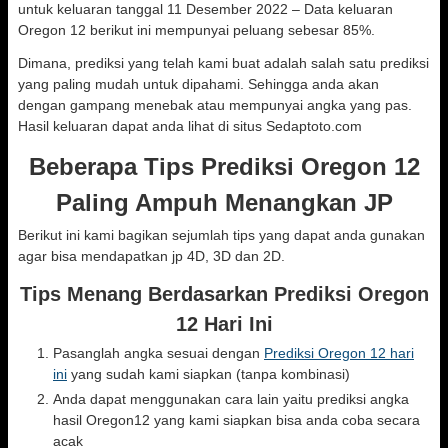
untuk keluaran tanggal 11 Desember 2022 – Data keluaran
Oregon 12 berikut ini mempunyai peluang sebesar 85%.
Dimana, prediksi yang telah kami buat adalah salah satu prediksi
yang paling mudah untuk dipahami. Sehingga anda akan
dengan gampang menebak atau mempunyai angka yang pas.
Hasil keluaran dapat anda lihat di situs Sedaptoto.com
Beberapa Tips Prediksi Oregon 12
Paling Ampuh Menangkan JP
Berikut ini kami bagikan sejumlah tips yang dapat anda gunakan
agar bisa mendapatkan jp 4D, 3D dan 2D.
Tips Menang Berdasarkan Prediksi Oregon
12 Hari Ini
Pasanglah angka sesuai dengan
Prediksi Oregon 12 hari
ini
yang sudah kami siapkan (tanpa kombinasi)
Anda dapat menggunakan cara lain yaitu prediksi angka
hasil Oregon12 yang kami siapkan bisa anda coba secara
acak