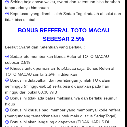
⦿
Seiring bejalannya waktu, syarat dan ketentuan bisa berubah
tanpa adanya himbauan
⦿
Keputusan yang diambil oleh Sedap Togel adalah absolut dan
tidak bisa di ubah.
BONUS REFFERAL TOTO MACAU
SEBESAR 2.5%
Berikut Syarat dan Ketentuan yang Berlaku :
⦿
SedapToto memberikan Bonus Referral TOTO MACAU
sebesar 2.5%
⦿
Khusus untuk permainan TotoMacau saja, Bonus Referral
TOTO MACAU senilai 2.5% ini diberikan
⦿
Bonus ini didapatkan dari perhitungan jumlah TO dalam
seminggu (minggu-sabtu) serta bisa didapatkan pada hari
minggu dari pukul 00.30 WIB
⦿
Bonus ini tidak ada batas maksimalnya dan berlaku seumur
hidup
⦿
Bonus ini khusus bagi member yang mempunyai kode refferal
(mengundang teman/kenalan untuk main di situs SedapTogel)
⦿
Bonus ini akan langsung didapatkan (TIDAK HARUS DI