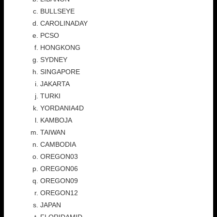
BULLSEYE
CAROLINADAY
PCSO
HONGKONG
SYDNEY
SINGAPORE
JAKARTA
TURKI
YORDANIA4D
KAMBOJA
TAIWAN
CAMBODIA
OREGON03
OREGON06
OREGON09
OREGON12
JAPAN
FLORIDAMID