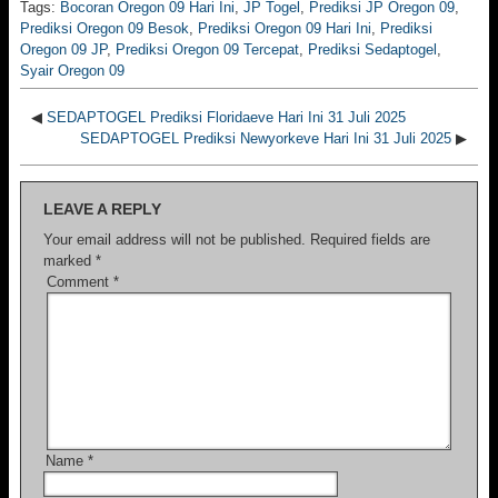
Tags:
Bocoran Oregon 09 Hari Ini
,
JP Togel
,
Prediksi JP Oregon 09
,
Prediksi Oregon 09 Besok
,
Prediksi Oregon 09 Hari Ini
,
Prediksi
Oregon 09 JP
,
Prediksi Oregon 09 Tercepat
,
Prediksi Sedaptogel
,
Syair Oregon 09
◀
SEDAPTOGEL Prediksi Floridaeve Hari Ini 31 Juli 2025
SEDAPTOGEL Prediksi Newyorkeve Hari Ini 31 Juli 2025
▶
LEAVE A REPLY
Your email address will not be published.
Required fields are
marked
*
Comment
*
Name
*