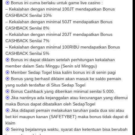
⦿
Bonus ini cuma berlaku untuk game live casino :
– Kekalahan dengan minimal 100JT mendapatkan Bonus
CASHBACK Senilai 10%
– Kekalahan dengan minimal 50JT mendapatkan Bonus
CASHBACK Senilai 8%
– Kekalahan dengan minimal 20JT mendapatkan Bonus
CASHBACK Senilai 7%
– Kekalahan dengan minimal 100RIBU mendapatkan Bonus
CASHBACK Senilai 5%
⦿
Bonus ini dapat diklaim setelah perhitungan kekalahan
member dalam Satu Minggu (Senin s/d Minggu)
⦿
Member Sedap Togel bisa kalim bonus ini di senin pagi
⦿
Bonus yang berhasil diklaim akan masuk ke saldo pemain
yang sudah terdaftar di Situs Sedap Togel
⦿
Bonus Cashback yang diberikan minimal senilai 5.000.
⦿
Jika nantinya ada kejanggalan atau kecurangan yang ditemui
maka Bonus dapat dibatalkan oleh SedapTogel
⦿
Jika didapati pemain melakukan taruhan pada dua sisi atau
bet kiri maupun kanan (SAFETYBET) maka bonus tidak dapat di
klaim
⦿
Seiring bejalannya waktu, syarat dan ketentuan bisa berubah