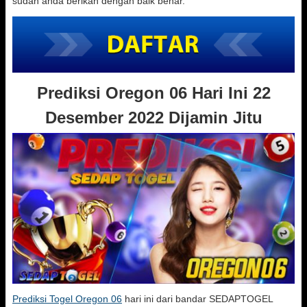
sudah anda berikan dengan baik benar.
Prediksi Oregon 06 Hari Ini 22
Desember 2022 Dijamin Jitu
Prediksi Togel Oregon 06
hari ini dari bandar SEDAPTOGEL