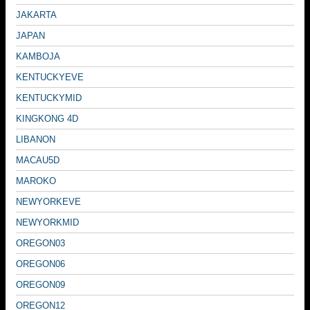
JAKARTA
JAPAN
KAMBOJA
KENTUCKYEVE
KENTUCKYMID
KINGKONG 4D
LIBANON
MACAU5D
MAROKO
NEWYORKEVE
NEWYORKMID
OREGON03
OREGON06
OREGON09
OREGON12