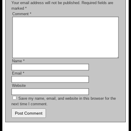
Your email address will not be published.
Required fields are
marked
*
Comment
*
Name
*
Email
*
Website
Save my name, email, and website in this browser for the
next time I comment.