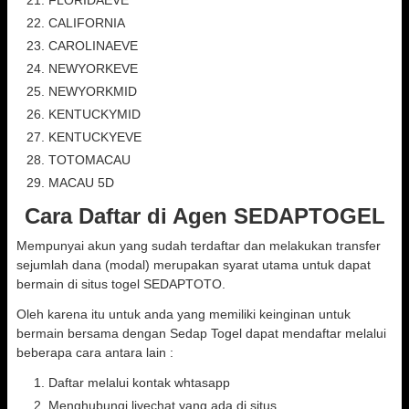
CALIFORNIA
CAROLINAEVE
NEWYORKEVE
NEWYORKMID
KENTUCKYMID
KENTUCKYEVE
TOTOMACAU
MACAU 5D
Cara Daftar di Agen SEDAPTOGEL
Mempunyai akun yang sudah terdaftar dan melakukan transfer
sejumlah dana (modal) merupakan syarat utama untuk dapat
bermain di situs togel SEDAPTOTO.
Oleh karena itu untuk anda yang memiliki keinginan untuk
bermain bersama dengan Sedap Togel dapat mendaftar melalui
beberapa cara antara lain :
Daftar melalui kontak whtasapp
Menghubungi livechat yang ada di situs