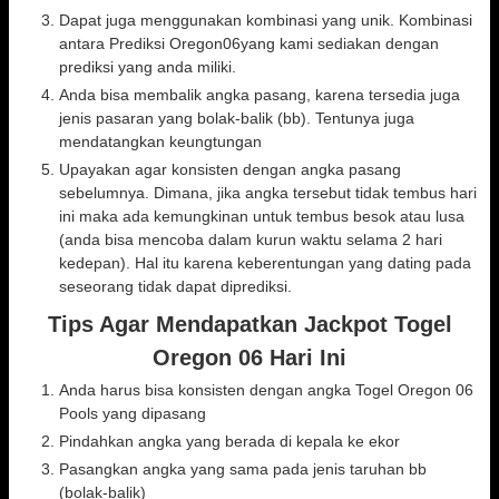
Dapat juga menggunakan kombinasi yang unik. Kombinasi
antara Prediksi Oregon06yang kami sediakan dengan
prediksi yang anda miliki.
Anda bisa membalik angka pasang, karena tersedia juga
jenis pasaran yang bolak-balik (bb). Tentunya juga
mendatangkan keungtungan
Upayakan agar konsisten dengan angka pasang
sebelumnya. Dimana, jika angka tersebut tidak tembus hari
ini maka ada kemungkinan untuk tembus besok atau lusa
(anda bisa mencoba dalam kurun waktu selama 2 hari
kedepan). Hal itu karena keberentungan yang dating pada
seseorang tidak dapat diprediksi.
Tips Agar Mendapatkan Jackpot Togel
Oregon 06 Hari Ini
Anda harus bisa konsisten dengan angka Togel Oregon 06
Pools yang dipasang
Pindahkan angka yang berada di kepala ke ekor
Pasangkan angka yang sama pada jenis taruhan bb
(bolak-balik)