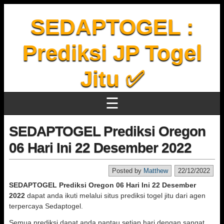
SEDAPTOGEL :
Prediksi JP Togel
Jitu ✅
☰
SEDAPTOGEL Prediksi Oregon
06 Hari Ini 22 Desember 2022
Posted by
Matthew
22/12/2022
SEDAPTOGEL Prediksi Oregon 06 Hari Ini 22 Desember
2022
dapat anda ikuti melalui situs prediksi togel jitu dari agen
terpercaya Sedaptogel.
Semua prediksi dapat anda pantau setiap hari dengan sangat