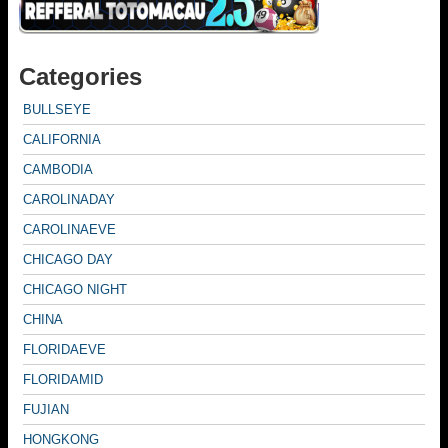
Categories
BULLSEYE
CALIFORNIA
CAMBODIA
CAROLINADAY
CAROLINAEVE
CHICAGO DAY
CHICAGO NIGHT
CHINA
FLORIDAEVE
FLORIDAMID
FUJIAN
HONGKONG