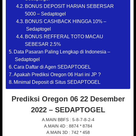
BONUS DEPOSIT HARIAN SEBERSAR
5000 – Sedaptogel
BONUS CASHBACK HINGGA 10% –
Sedaptogel
BONUS REFFERAL TOTO MACAU
SEBESAR 2.5%
Data Pasaran Paling Lengkap di Indonesia –
Sedaptogel
Cara Daftar di Agen SEDAPTOGEL
Apakah Prediksi Oregon 06 Hari ini JP ?
Minimal Deposit di Situs SEDAPTOGEL
Prediksi Oregon 06
22 Desember
2022
– SEDAPTOGEL
A.MAIN BBFS : 5-8-7-8-2-4
A.MAIN 4D : 8874 * 8784
A.MAIN 3D : 742 * 458