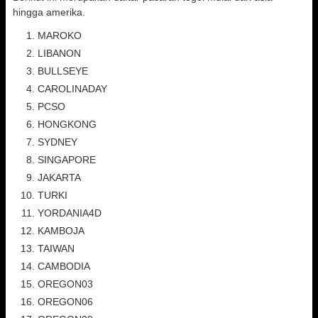
hingga amerika.
MAROKO
LIBANON
BULLSEYE
CAROLINADAY
PCSO
HONGKONG
SYDNEY
SINGAPORE
JAKARTA
TURKI
YORDANIA4D
KAMBOJA
TAIWAN
CAMBODIA
OREGON03
OREGON06