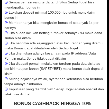
⦿
Semua pemain yang terdaftar di Situs Sedap Togel bisa
mendapatkan bonus ini.
⦿
Lakukan deposit minimal 100.000 ribu untuk mengklaim
bonus ini
⦿
Member hanya bisa mengkalim bonus ini sebanyak 1x per
harinya
⦿
Jika sudah lakukan betting turnover sebanyak x3 maka dana
sudah bisa ditarik
⦿
Jika nantinya ada kejanggalan atau kecurangan yang ditemui
maka Bonus dapat dibatalkan oleh Sedap Togel
⦿
Jika ditemukan adanya kesamaan pada IP address/Data
Pemain maka Bonus tidak dapat diklaim
⦿
Jika didapati pemain melakukan taruhan pada dua sisi atau
bet kiri maupun kanan (SAFETYBET) maka bonus tidak dapat di
klaim
⦿
Seiring bejalannya waktu, syarat dan ketentuan bisa berubah
tanpa adanya himbauan
⦿
Keputusan yang diambil oleh Sedap Togel adalah absolut dan
tidak bisa di ubah.
BONUS CASHBACK HINGGA 10% –