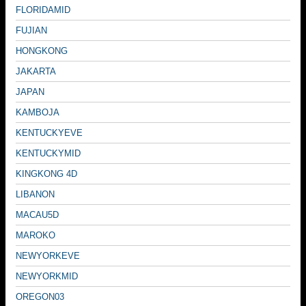
FLORIDAMID
FUJIAN
HONGKONG
JAKARTA
JAPAN
KAMBOJA
KENTUCKYEVE
KENTUCKYMID
KINGKONG 4D
LIBANON
MACAU5D
MAROKO
NEWYORKEVE
NEWYORKMID
OREGON03