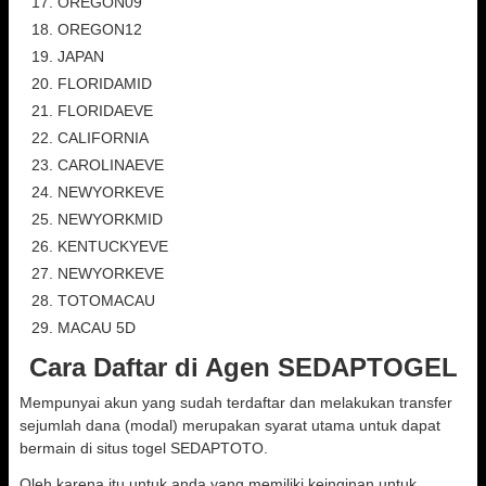
OREGON09
OREGON12
JAPAN
FLORIDAMID
FLORIDAEVE
CALIFORNIA
CAROLINAEVE
NEWYORKEVE
NEWYORKMID
KENTUCKYEVE
NEWYORKEVE
TOTOMACAU
MACAU 5D
Cara Daftar di Agen SEDAPTOGEL
Mempunyai akun yang sudah terdaftar dan melakukan transfer
sejumlah dana (modal) merupakan syarat utama untuk dapat
bermain di situs togel SEDAPTOTO.
Oleh karena itu untuk anda yang memiliki keinginan untuk