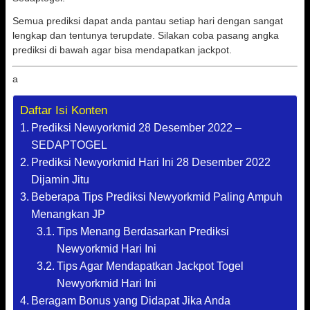
Semua prediksi dapat anda pantau setiap hari dengan sangat
lengkap dan tentunya terupdate. Silakan coba pasang angka
prediksi di bawah agar bisa mendapatkan jackpot.
a
Daftar Isi Konten
Prediksi Newyorkmid 28 Desember 2022 –
SEDAPTOGEL
Prediksi Newyorkmid Hari Ini 28 Desember 2022
Dijamin Jitu
Beberapa Tips Prediksi Newyorkmid Paling Ampuh
Menangkan JP
Tips Menang Berdasarkan Prediksi
Newyorkmid Hari Ini
Tips Agar Mendapatkan Jackpot Togel
Newyorkmid Hari Ini
Beragam Bonus yang Didapat Jika Anda