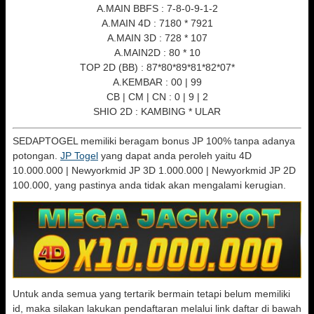
A.MAIN BBFS : 7-8-0-9-1-2
A.MAIN 4D : 7180 * 7921
A.MAIN 3D : 728 * 107
A.MAIN2D : 80 * 10
TOP 2D (BB) : 87*80*89*81*82*07*
A.KEMBAR : 00 | 99
CB | CM | CN : 0 | 9 | 2
SHIO 2D : KAMBING * ULAR
SEDAPTOGEL memiliki beragam bonus JP 100% tanpa adanya
potongan.
JP Togel
yang dapat anda peroleh yaitu 4D
10.000.000 | Newyorkmid JP 3D 1.000.000 | Newyorkmid JP 2D
100.000, yang pastinya anda tidak akan mengalami kerugian.
Untuk anda semua yang tertarik bermain tetapi belum memiliki
id, maka silakan lakukan pendaftaran melalui link daftar di bawah