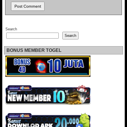
Search
Search
BONUS MEMBER TOGEL