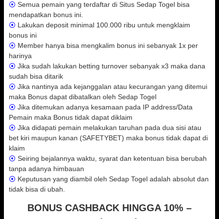
⦿
Semua pemain yang terdaftar di Situs Sedap Togel bisa
mendapatkan bonus ini.
⦿
Lakukan deposit minimal 100.000 ribu untuk mengklaim
bonus ini
⦿
Member hanya bisa mengkalim bonus ini sebanyak 1x per
harinya
⦿
Jika sudah lakukan betting turnover sebanyak x3 maka dana
sudah bisa ditarik
⦿
Jika nantinya ada kejanggalan atau kecurangan yang ditemui
maka Bonus dapat dibatalkan oleh Sedap Togel
⦿
Jika ditemukan adanya kesamaan pada IP address/Data
Pemain maka Bonus tidak dapat diklaim
⦿
Jika didapati pemain melakukan taruhan pada dua sisi atau
bet kiri maupun kanan (SAFETYBET) maka bonus tidak dapat di
klaim
⦿
Seiring bejalannya waktu, syarat dan ketentuan bisa berubah
tanpa adanya himbauan
⦿
Keputusan yang diambil oleh Sedap Togel adalah absolut dan
tidak bisa di ubah.
BONUS CASHBACK HINGGA 10% –