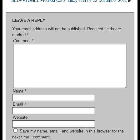
SEDAPTOGEL Prediksi Carolinaday Hari Ini 22 Desember 2022
▶
LEAVE A REPLY
Your email address will not be published.
Required fields are
marked
*
Comment
*
Name
*
Email
*
Website
Save my name, email, and website in this browser for the
next time I comment.