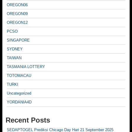
OREGON06
OREGON09
OREGON12
PCSO
SINGAPORE
SYDNEY
TAIWAN
TASMANIA LOTTERY
TOTOMACAU
TURKI
Uncategorized
YORDANIA4D
Recent Posts
SEDAPTOGEL Prediksi Chicago Day Hari 21 September 2025