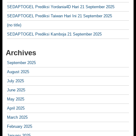
SEDAPTOGEL Prediksi Yordania4D Hari 21 September 2025
SEDAPTOGEL Prediksi Taiwan Hari Ini 21 September 2025
(no title)
SEDAPTOGEL Prediksi Kamboja 21 September 2025
Archives
September 2025
August 2025
July 2025
June 2025
May 2025
April 2025
March 2025
February 2025
January 2025