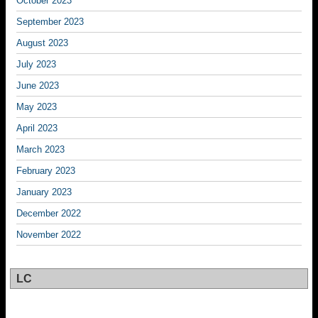
October 2023
September 2023
August 2023
July 2023
June 2023
May 2023
April 2023
March 2023
February 2023
January 2023
December 2022
November 2022
LC