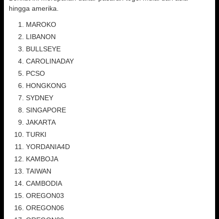
hingga amerika.
MAROKO
LIBANON
BULLSEYE
CAROLINADAY
PCSO
HONGKONG
SYDNEY
SINGAPORE
JAKARTA
TURKI
YORDANIA4D
KAMBOJA
TAIWAN
CAMBODIA
OREGON03
OREGON06