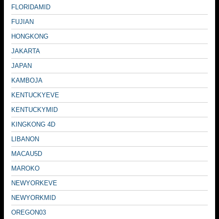
FLORIDAMID
FUJIAN
HONGKONG
JAKARTA
JAPAN
KAMBOJA
KENTUCKYEVE
KENTUCKYMID
KINGKONG 4D
LIBANON
MACAU5D
MAROKO
NEWYORKEVE
NEWYORKMID
OREGON03