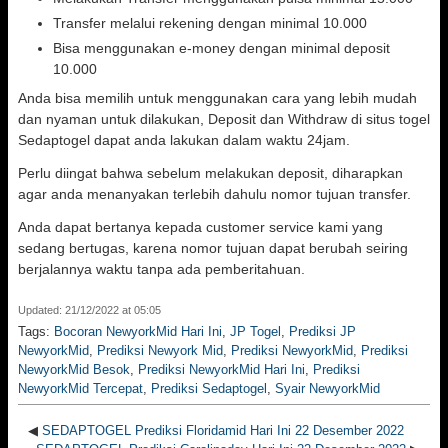
Transfer melalui rekening dengan minimal 10.000
Bisa menggunakan e-money dengan minimal deposit
10.000
Anda bisa memilih untuk menggunakan cara yang lebih mudah
dan nyaman untuk dilakukan, Deposit dan Withdraw di situs togel
Sedaptogel dapat anda lakukan dalam waktu 24jam.
Perlu diingat bahwa sebelum melakukan deposit, diharapkan
agar anda menanyakan terlebih dahulu nomor tujuan transfer.
Anda dapat bertanya kepada customer service kami yang
sedang bertugas, karena nomor tujuan dapat berubah seiring
berjalannya waktu tanpa ada pemberitahuan.
Updated: 21/12/2022 at 05:05
Tags:
Bocoran NewyorkMid Hari Ini
,
JP Togel
,
Prediksi JP
NewyorkMid
,
Prediksi Newyork Mid
,
Prediksi NewyorkMid
,
Prediksi
NewyorkMid Besok
,
Prediksi NewyorkMid Hari Ini
,
Prediksi
NewyorkMid Tercepat
,
Prediksi Sedaptogel
,
Syair NewyorkMid
◀
SEDAPTOGEL Prediksi Floridamid Hari Ini 22 Desember 2022