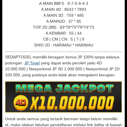
A.MAIN BBFS : 8-7-5-9-4-3
A.MAIN 4D : 8543 * 7893
A.MAIN 3D : 759 * 485
A.MAIN2D : 37 * 85
TOP 2D (BB) : 83*78*75*79*74*73
A.KEMBAR : 55 | 44
CB | CM | CN : 5 | 7 | 9
SHIO 2D : HARIMAU * HARIMAU
SEDAPTOGEL memiliki beragam bonus JP 100% tanpa adanya
potongan.
JP Togel
yang dapat anda peroleh yaitu 4D
10.000.000 | Newyorkmid JP 3D 1.000.000 | Newyorkmid JP 2D
100.000, yang pastinya anda tidak akan mengalami kerugian.
Untuk anda semua yang tertarik bermain tetapi belum memiliki
id, maka silakan lakukan pendaftaran melalui link daftar di bawah