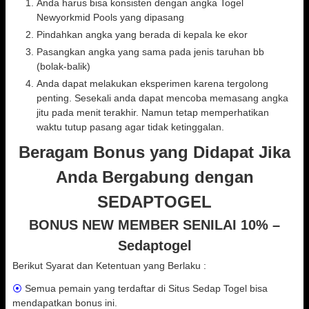
Anda harus bisa konsisten dengan angka Togel
Newyorkmid Pools yang dipasang
Pindahkan angka yang berada di kepala ke ekor
Pasangkan angka yang sama pada jenis taruhan bb
(bolak-balik)
Anda dapat melakukan eksperimen karena tergolong
penting. Sesekali anda dapat mencoba memasang angka
jitu pada menit terakhir. Namun tetap memperhatikan
waktu tutup pasang agar tidak ketinggalan.
Beragam Bonus yang Didapat Jika
Anda Bergabung dengan
SEDAPTOGEL
BONUS NEW MEMBER SENILAI 10% –
Sedaptogel
Berikut Syarat dan Ketentuan yang Berlaku :
⦿
Semua pemain yang terdaftar di Situs Sedap Togel bisa
mendapatkan bonus ini.