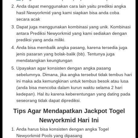
Anda dapat menggunakan cara lain yaitu prediksi angka
hasil Newyorkmid yang kami siapkan bisa anda coba
secara acak
Dapat juga menggunakan kombinasi yang unik. Kombinasi
antara Prediksi Newyorkmid yang kami sediakan dengan
prediksi yang anda miliki.
Anda bisa membalik angka pasang, karena tersedia juga
jenis pasaran yang bolak-balik (bb). Tentunya juga
mendatangkan keungtungan
Upayakan agar konsisten dengan angka pasang
sebelumnya. Dimana, jika angka tersebut tidak tembus hari
ini maka ada kemungkinan untuk tembus besok atau lusa
(anda bisa mencoba dalam kurun waktu selama 2 hari
kedepan). Hal itu karena keberentungan yang dating pada
seseorang tidak dapat diprediksi.
Tips Agar Mendapatkan Jackpot Togel
Newyorkmid Hari Ini
Anda harus bisa konsisten dengan angka Togel
Newyorkmid Pools yang dipasang