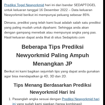
Prediksi Togel Newyorkmid
hari ini dari bandar SEDAPTOGEL
untuk keluaran tanggal 16 Desember 2022 – Data keluaran
Newyorkmid berikut ini mempunyai peluang sebesar 85%.
Dimana, prediksi yang telah kami buat adalah salah satu prediksi
yang paling mudah untuk dipahami. Sehingga anda akan
dengan gampang menebak atau mempunyai angka yang pas.
Hasil keluaran dapat anda lihat di situs Sedaptoto.com
Beberapa Tips Prediksi
Newyorkmid Paling Ampuh
Menangkan JP
Berikut ini kami bagikan sejumlah tips yang dapat anda gunakan
agar bisa mendapatkan jp 4D, 3D dan 2D.
Tips Menang Berdasarkan Prediksi
Newyorkmid Hari Ini
Pasanglah angka sesuai dengan
Prediksi Newyorkmid hari
ini
yang sudah kami siapkan (tanpa kombinasi)