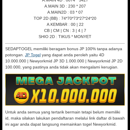
A.MAIN 4D : 0074 * 3427
A.MAIN 3D : 230 * 207
A.MAIN2D : 03 * 07
TOP 2D (BB) : 74*70*73*27*24*20
A.KEMBAR : 00 | 22
CB | CM | CN : 3 | 4 | 7
SHIO 2D : TIKUS * MONYET
SEDAPTOGEL memiliki beragam bonus JP 100% tanpa adanya
potongan.
JP Togel
yang dapat anda peroleh yaitu 4D
10.000.000 | Newyorkmid JP 3D 1.000.000 | Newyorkmid JP 2D
100.000, yang pastinya anda tidak akan mengalami kerugian.
Untuk anda semua yang tertarik bermain tetapi belum memiliki
id, maka silakan lakukan pendaftaran melalui link daftar di bawah
ini agar anda dapat langsung memainkan togel Newyorkmid.