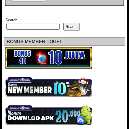
Search
Search
BONUS MEMBER TOGEL