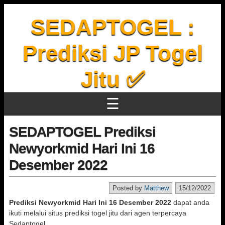
SEDAPTOGEL :
Prediksi JP Togel
Jitu ✅
☰
SEDAPTOGEL Prediksi
Newyorkmid Hari Ini 16
Desember 2022
Posted by
Matthew
15/12/2022
Prediksi Newyorkmid Hari Ini 16 Desember 2022
dapat anda
ikuti melalui situs prediksi togel jitu dari agen terpercaya
Sedaptogel.