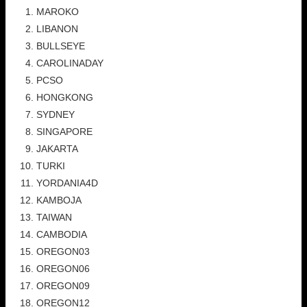
MAROKO
LIBANON
BULLSEYE
CAROLINADAY
PCSO
HONGKONG
SYDNEY
SINGAPORE
JAKARTA
TURKI
YORDANIA4D
KAMBOJA
TAIWAN
CAMBODIA
OREGON03
OREGON06
OREGON09
OREGON12