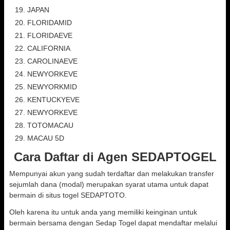
JAPAN
FLORIDAMID
FLORIDAEVE
CALIFORNIA
CAROLINAEVE
NEWYORKEVE
NEWYORKMID
KENTUCKYEVE
NEWYORKEVE
TOTOMACAU
MACAU 5D
Cara Daftar di Agen SEDAPTOGEL
Mempunyai akun yang sudah terdaftar dan melakukan transfer
sejumlah dana (modal) merupakan syarat utama untuk dapat
bermain di situs togel SEDAPTOTO.
Oleh karena itu untuk anda yang memiliki keinginan untuk
bermain bersama dengan Sedap Togel dapat mendaftar melalui