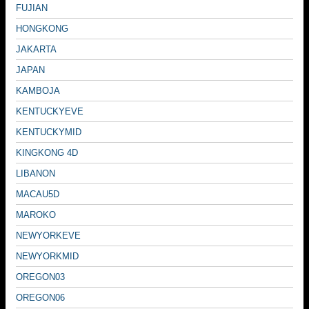
FUJIAN
HONGKONG
JAKARTA
JAPAN
KAMBOJA
KENTUCKYEVE
KENTUCKYMID
KINGKONG 4D
LIBANON
MACAU5D
MAROKO
NEWYORKEVE
NEWYORKMID
OREGON03
OREGON06