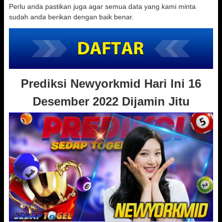
Perlu anda pastikan juga agar semua data yang kami minta
sudah anda berikan dengan baik benar.
Prediksi Newyorkmid Hari Ini 16
Desember 2022 Dijamin Jitu