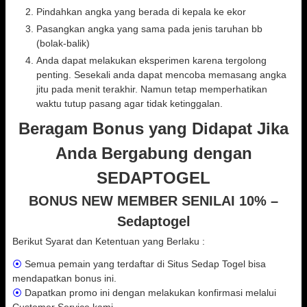
Pindahkan angka yang berada di kepala ke ekor
Pasangkan angka yang sama pada jenis taruhan bb
(bolak-balik)
Anda dapat melakukan eksperimen karena tergolong
penting. Sesekali anda dapat mencoba memasang angka
jitu pada menit terakhir. Namun tetap memperhatikan
waktu tutup pasang agar tidak ketinggalan.
Beragam Bonus yang Didapat Jika
Anda Bergabung dengan
SEDAPTOGEL
BONUS NEW MEMBER SENILAI 10% –
Sedaptogel
Berikut Syarat dan Ketentuan yang Berlaku :
⦿
Semua pemain yang terdaftar di Situs Sedap Togel bisa
mendapatkan bonus ini.
⦿
Dapatkan promo ini dengan melakukan konfirmasi melalui
Customer Service kami