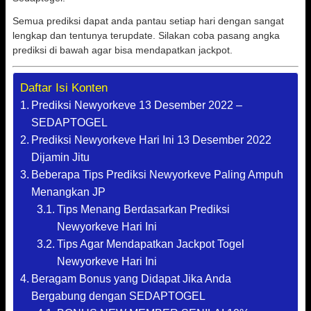
Semua prediksi dapat anda pantau setiap hari dengan sangat
lengkap dan tentunya terupdate. Silakan coba pasang angka
prediksi di bawah agar bisa mendapatkan jackpot.
Daftar Isi Konten
Prediksi Newyorkeve 13 Desember 2022 –
SEDAPTOGEL
Prediksi Newyorkeve Hari Ini 13 Desember 2022
Dijamin Jitu
Beberapa Tips Prediksi Newyorkeve Paling Ampuh
Menangkan JP
Tips Menang Berdasarkan Prediksi
Newyorkeve Hari Ini
Tips Agar Mendapatkan Jackpot Togel
Newyorkeve Hari Ini
Beragam Bonus yang Didapat Jika Anda
Bergabung dengan SEDAPTOGEL