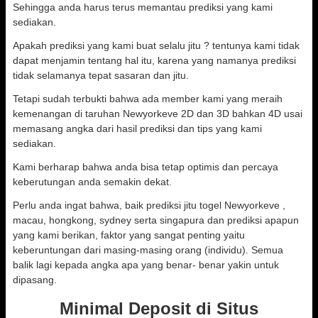
Sehingga anda harus terus memantau prediksi yang kami
sediakan.
Apakah prediksi yang kami buat selalu jitu ? tentunya kami tidak
dapat menjamin tentang hal itu, karena yang namanya prediksi
tidak selamanya tepat sasaran dan jitu.
Tetapi sudah terbukti bahwa ada member kami yang meraih
kemenangan di taruhan Newyorkeve 2D dan 3D bahkan 4D usai
memasang angka dari hasil prediksi dan tips yang kami
sediakan.
Kami berharap bahwa anda bisa tetap optimis dan percaya
keberutungan anda semakin dekat.
Perlu anda ingat bahwa, baik prediksi jitu togel Newyorkeve ,
macau, hongkong, sydney serta singapura dan prediksi apapun
yang kami berikan, faktor yang sangat penting yaitu
keberuntungan dari masing-masing orang (individu). Semua
balik lagi kepada angka apa yang benar- benar yakin untuk
dipasang.
Minimal Deposit di Situs