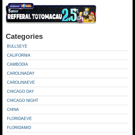
Categories
BULLSEYE
CALIFORNIA
CAMBODIA
CAROLINADAY
CAROLINAEVE
CHICAGO DAY
CHICAGO NIGHT
CHINA
FLORIDAEVE
FLORIDAMID