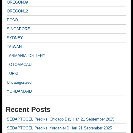
OREGON09
OREGON12
PCSO
SINGAPORE
SYDNEY
TAIWAN
TASMANIA LOTTERY
TOTOMACAU
TURKI
Uncategorized
YORDANIA4D
Recent Posts
SEDAPTOGEL Prediksi Chicago Day Hari 21 September 2025
SEDAPTOGEL Prediksi Yordania4D Hari 21 September 2025