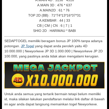
A.MAIN 4D : 3136 * 4316
A.MAIN 3D : 476 * 637
A.MAIN2D : 61 * 76
TOP 2D (BB) : 71*74*13*16*37*31
A.KEMBAR : 44 | 33
CB | CM | CN : 6 | 7 | 1
SHIO 2D : HARIMAU * BABI
SEDAPTOGEL memiliki beragam bonus JP 100% tanpa adanya
potongan.
JP Togel
yang dapat anda peroleh yaitu 4D
10.000.000 | Newyorkeve JP 3D 1.000.000 | Newyorkeve JP 2D
100.000, yang pastinya anda tidak akan mengalami kerugian.
Untuk anda semua yang tertarik bermain tetapi belum memiliki
id, maka silakan lakukan pendaftaran melalui link daftar di bawah
ini agar anda dapat langsung memainkan togel Newyorkeve.