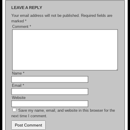
LEAVE A REPLY
Your email address will not be published.
Required fields are
marked
*
Comment
*
Name
*
Email
*
Website
Save my name, email, and website in this browser for the
next time I comment.