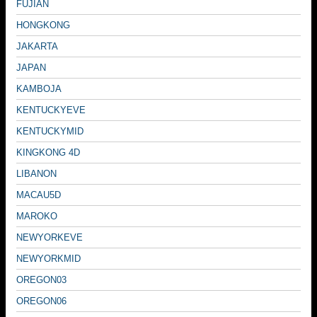
FUJIAN
HONGKONG
JAKARTA
JAPAN
KAMBOJA
KENTUCKYEVE
KENTUCKYMID
KINGKONG 4D
LIBANON
MACAU5D
MAROKO
NEWYORKEVE
NEWYORKMID
OREGON03
OREGON06