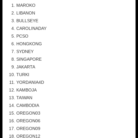
MAROKO
LIBANON
BULLSEYE
CAROLINADAY
PCSO
HONGKONG
SYDNEY
SINGAPORE
JAKARTA
TURKI
YORDANIA4D
KAMBOJA
TAIWAN
CAMBODIA
OREGON03
OREGON06
OREGON09
OREGON12