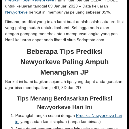
untuk keluaran tanggal 09 Januari 2023 – Data keluaran
Newyorkeve
berikut ini mempunyai peluang sebesar 85%.
Dimana, prediksi yang telah kami buat adalah salah satu prediksi
yang paling mudah untuk dipahami. Sehingga anda akan
dengan gampang menebak atau mempunyai angka yang pas.
Hasil keluaran dapat anda lihat di situs Sedaptoto.com
Beberapa Tips Prediksi
Newyorkeve Paling Ampuh
Menangkan JP
Berikut ini kami bagikan sejumlah tips yang dapat anda gunakan
agar bisa mendapatkan jp 4D, 3D dan 2D.
Tips Menang Berdasarkan Prediksi
Newyorkeve Hari Ini
Pasanglah angka sesuai dengan
Prediksi Newyorkeve hari
ini
yang sudah kami siapkan (tanpa kombinasi)
Anda dapat menggunakan cara lain yaitu prediksi angka