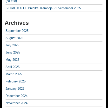
(no title)
SEDAPTOGEL Prediksi Kamboja 21 September 2025
Archives
September 2025
August 2025
July 2025
June 2025
May 2025
April 2025
March 2025
February 2025
January 2025
December 2024
November 2024