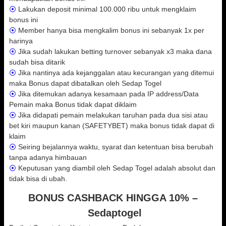
⦿
Lakukan deposit minimal 100.000 ribu untuk mengklaim
bonus ini
⦿
Member hanya bisa mengkalim bonus ini sebanyak 1x per
harinya
⦿
Jika sudah lakukan betting turnover sebanyak x3 maka dana
sudah bisa ditarik
⦿
Jika nantinya ada kejanggalan atau kecurangan yang ditemui
maka Bonus dapat dibatalkan oleh Sedap Togel
⦿
Jika ditemukan adanya kesamaan pada IP address/Data
Pemain maka Bonus tidak dapat diklaim
⦿
Jika didapati pemain melakukan taruhan pada dua sisi atau
bet kiri maupun kanan (SAFETYBET) maka bonus tidak dapat di
klaim
⦿
Seiring bejalannya waktu, syarat dan ketentuan bisa berubah
tanpa adanya himbauan
⦿
Keputusan yang diambil oleh Sedap Togel adalah absolut dan
tidak bisa di ubah.
BONUS CASHBACK HINGGA 10% –
Sedaptogel