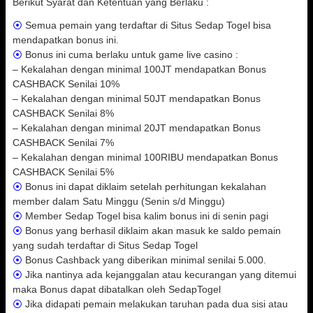
Berikut Syarat dan Ketentuan yang Berlaku :
⦿
Semua pemain yang terdaftar di Situs Sedap Togel bisa
mendapatkan bonus ini.
⦿
Bonus ini cuma berlaku untuk game live casino :
– Kekalahan dengan minimal 100JT mendapatkan Bonus
CASHBACK Senilai 10%
– Kekalahan dengan minimal 50JT mendapatkan Bonus
CASHBACK Senilai 8%
– Kekalahan dengan minimal 20JT mendapatkan Bonus
CASHBACK Senilai 7%
– Kekalahan dengan minimal 100RIBU mendapatkan Bonus
CASHBACK Senilai 5%
⦿
Bonus ini dapat diklaim setelah perhitungan kekalahan
member dalam Satu Minggu (Senin s/d Minggu)
⦿
Member Sedap Togel bisa kalim bonus ini di senin pagi
⦿
Bonus yang berhasil diklaim akan masuk ke saldo pemain
yang sudah terdaftar di Situs Sedap Togel
⦿
Bonus Cashback yang diberikan minimal senilai 5.000.
⦿
Jika nantinya ada kejanggalan atau kecurangan yang ditemui
maka Bonus dapat dibatalkan oleh SedapTogel
⦿
Jika didapati pemain melakukan taruhan pada dua sisi atau