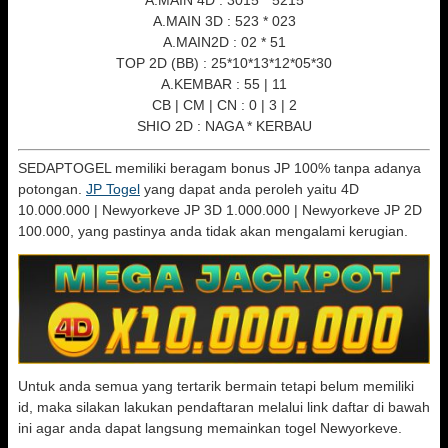
A.MAIN 4D : 3015 * 5215
A.MAIN 3D : 523 * 023
A.MAIN2D : 02 * 51
TOP 2D (BB) : 25*10*13*12*05*30
A.KEMBAR : 55 | 11
CB | CM | CN : 0 | 3 | 2
SHIO 2D : NAGA * KERBAU
SEDAPTOGEL memiliki beragam bonus JP 100% tanpa adanya
potongan.
JP Togel
yang dapat anda peroleh yaitu 4D
10.000.000 | Newyorkeve JP 3D 1.000.000 | Newyorkeve JP 2D
100.000, yang pastinya anda tidak akan mengalami kerugian.
Untuk anda semua yang tertarik bermain tetapi belum memiliki
id, maka silakan lakukan pendaftaran melalui link daftar di bawah
ini agar anda dapat langsung memainkan togel Newyorkeve.