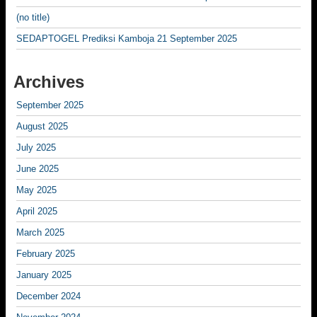
(no title)
SEDAPTOGEL Prediksi Kamboja 21 September 2025
Archives
September 2025
August 2025
July 2025
June 2025
May 2025
April 2025
March 2025
February 2025
January 2025
December 2024