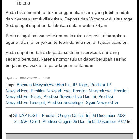
10.000
Anda bisa memilih untuk menggunakan cara yang lebih mudah
dan nyaman untuk dilakukan, Deposit dan Withdraw di situs togel
Sedaptogel dapat anda lakukan dalam waktu 24jam.
Perlu diingat bahwa sebelum melakukan deposit, diharapkan
agar anda menanyakan terlebih dahulu nomor tujuan transfer.
Anda dapat bertanya kepada customer service kami yang
sedang bertugas, karena nomor tujuan dapat berubah seiring
berjalannya waktu tanpa ada pemberitahuan.
Updated: 08/12/2022 at 02:58
Tags:
Bocoran NewyorkEve Hari Ini
,
JP Togel
,
Prediksi JP
NewyorkEve
,
Prediksi Newyork Eve
,
Prediksi NewyorkEve
,
Prediksi
NewyorkEve Besok
,
Prediksi NewyorkEve Hari Ini
,
Prediksi
NewyorkEve Tercepat
,
Prediksi Sedaptogel
,
Syair NewyorkEve
◀
SEDAPTOGEL Prediksi Oregon 03 Hari Ini 08 Desember 2022
SEDAPTOGEL Prediksi Oregon 06 Hari Ini 08 Desember 2022
▶