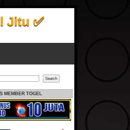
 Jitu ✅
Search
S MEMBER TOGEL