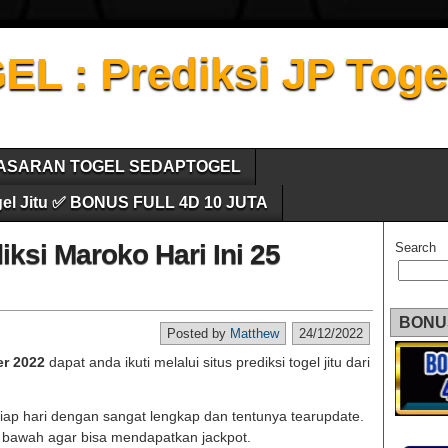
 : Prediksi JP Togel
PASARAN TOGEL SEDAPTOGEL
gel Jitu ✅ BONUS FULL 4D 10 JUTA
si Maroko Hari Ini 25
Search
BONU
Posted by
Matthew
24/12/2022
er 2022
dapat anda ikuti melalui situs prediksi togel jitu dari
iap hari dengan sangat lengkap dan tentunya tearupdate.
i bawah agar bisa mendapatkan jackpot.