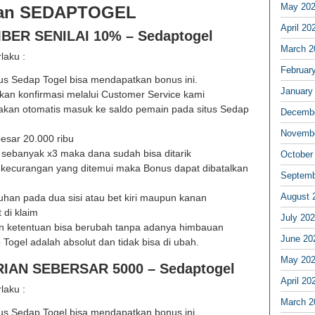
May 20
an SEDAPTOGEL
April 20
ER SENILAI 10% – Sedaptogel
March 2
laku :
Februar
us Sedap Togel bisa mendapatkan bonus ini.
January
an konfirmasi melalui Customer Service kami
 akan otomatis masuk ke saldo pemain pada situs Sedap
Decembe
Novembe
esar 20.000 ribu
r sebanyak x3 maka dana sudah bisa ditarik
October
 kecurangan yang ditemui maka Bonus dapat dibatalkan
Septemb
August 
uhan pada dua sisi atau bet kiri maupun kanan
di klaim
July 20
an ketentuan bisa berubah tanpa adanya himbauan
June 20
ogel adalah absolut dan tidak bisa di ubah.
May 20
IAN SEBERSAR 5000 – Sedaptogel
April 20
laku :
March 2
us Sedap Togel bisa mendapatkan bonus ini.