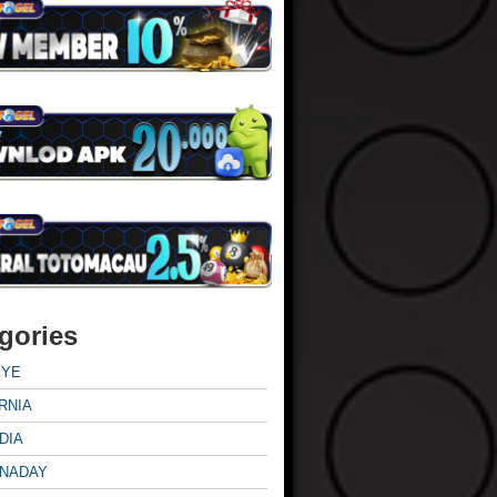
gories
EYE
RNIA
DIA
INADAY