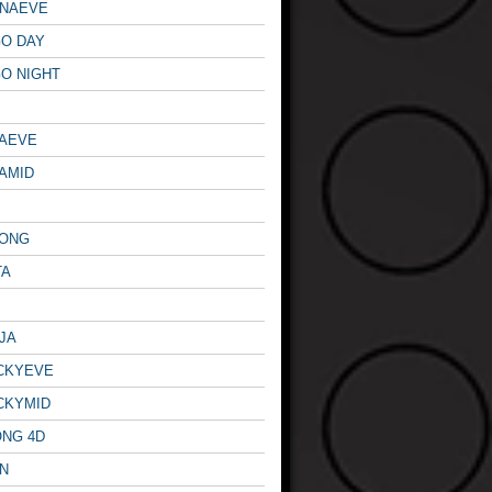
INAEVE
GO DAY
O NIGHT
DAEVE
AMID
ONG
TA
JA
CKYEVE
CKYMID
ONG 4D
N