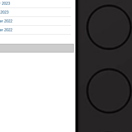
y 2023
 2023
r 2022
r 2022