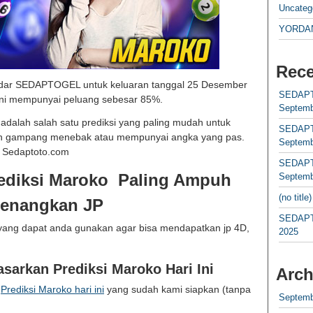
Uncateg
YORDA
Rece
andar SEDAPTOGEL untuk keluaran tanggal 25 Desember
SEDAPTO
 ini mempunyai peluang sebesar 85%.
Septemb
 adalah salah satu prediksi yang paling mudah untuk
SEDAPTO
an gampang menebak atau mempunyai angka yang pas.
Septemb
us Sedaptoto.com
SEDAPTO
ediksi Maroko
Paling Ampuh
Septemb
(no title)
enangkan JP
SEDAPTO
s yang dapat anda gunakan agar bisa mendapatkan jp 4D,
2025
sarkan Prediksi Maroko Hari Ini
Arch
n
Prediksi Maroko hari ini
yang sudah kami siapkan (tanpa
Septemb