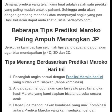
Dimana, prediksi yang telah kami buat adalah salah satu prediksi
yang paling mudah untuk dipahami. Sehingga anda akan
dengan gampang menebak atau mempunyai angka yang pas.
Hasil keluaran dapat anda lihat di situs Sedaptoto.com
Beberapa Tips Prediksi Maroko
Paling Ampuh Menangkan JP
Berikut ini kami bagikan sejumlah tips yang dapat anda gunakan
agar bisa mendapatkan jp 4D, 3D dan 2D.
Tips Menang Berdasarkan Prediksi Maroko
Hari Ini
Pasanglah angka sesuai dengan
Prediksi Maroko hari ini
yang sudah kami siapkan (tanpa kombinasi)
Anda dapat menggunakan cara lain yaitu prediksi angka
hasil Maroko yang kami siapkan bisa anda coba secara
acak
Dapat juga menggunakan kombinasi yang unik. Kombinasi
antara Prediksi Maroko yang kami sediakan dengan