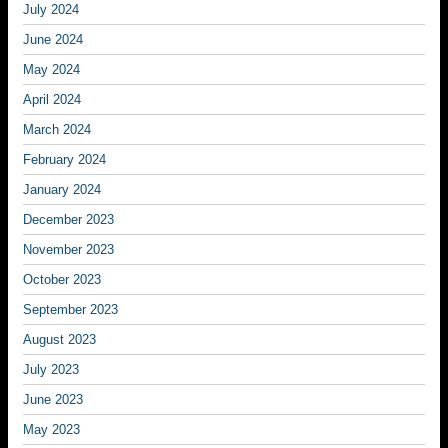
July 2024
June 2024
May 2024
April 2024
March 2024
February 2024
January 2024
December 2023
November 2023
October 2023
September 2023
August 2023
July 2023
June 2023
May 2023