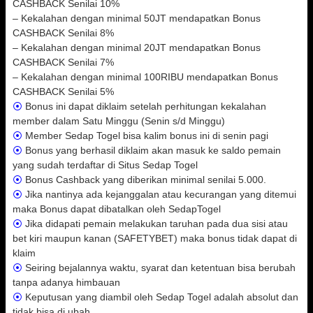
CASHBACK Senilai 10%
– Kekalahan dengan minimal 50JT mendapatkan Bonus
CASHBACK Senilai 8%
– Kekalahan dengan minimal 20JT mendapatkan Bonus
CASHBACK Senilai 7%
– Kekalahan dengan minimal 100RIBU mendapatkan Bonus
CASHBACK Senilai 5%
⦿
Bonus ini dapat diklaim setelah perhitungan kekalahan
member dalam Satu Minggu (Senin s/d Minggu)
⦿
Member Sedap Togel bisa kalim bonus ini di senin pagi
⦿
Bonus yang berhasil diklaim akan masuk ke saldo pemain
yang sudah terdaftar di Situs Sedap Togel
⦿
Bonus Cashback yang diberikan minimal senilai 5.000.
⦿
Jika nantinya ada kejanggalan atau kecurangan yang ditemui
maka Bonus dapat dibatalkan oleh SedapTogel
⦿
Jika didapati pemain melakukan taruhan pada dua sisi atau
bet kiri maupun kanan (SAFETYBET) maka bonus tidak dapat di
klaim
⦿
Seiring bejalannya waktu, syarat dan ketentuan bisa berubah
tanpa adanya himbauan
⦿
Keputusan yang diambil oleh Sedap Togel adalah absolut dan
tidak bisa di ubah.