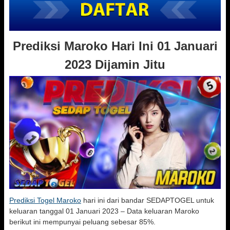
Prediksi Maroko Hari Ini 01 Januari
2023 Dijamin Jitu
Prediksi Togel Maroko
hari ini dari bandar SEDAPTOGEL untuk
keluaran tanggal 01 Januari 2023 – Data keluaran Maroko
berikut ini mempunyai peluang sebesar 85%.