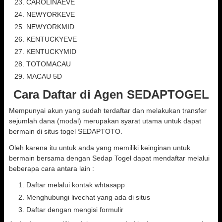
CAROLINAEVE
NEWYORKEVE
NEWYORKMID
KENTUCKYEVE
KENTUCKYMID
TOTOMACAU
MACAU 5D
Cara Daftar di Agen SEDAPTOGEL
Mempunyai akun yang sudah terdaftar dan melakukan transfer
sejumlah dana (modal) merupakan syarat utama untuk dapat
bermain di situs togel SEDAPTOTO.
Oleh karena itu untuk anda yang memiliki keinginan untuk
bermain bersama dengan Sedap Togel dapat mendaftar melalui
beberapa cara antara lain :
Daftar melalui kontak whtasapp
Menghubungi livechat yang ada di situs
Daftar dengan mengisi formulir