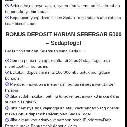
⦿
Seiring bejalannya waktu, syarat dan ketentuan bisa berubah
tanpa adanya himbauan
⦿
Keputusan yang diambil oleh Sedap Togel adalah absolut dan
tidak bisa di ubah.
BONUS DEPOSIT HARIAN SEBERSAR 5000
– Sedaptogel
Berikut Syarat dan Ketentuan yang Berlaku :
⦿
Semua pemain yang terdaftar di Situs Sedap Togel bisa
mendapatkan bonus ini.
⦿
Lakukan deposit minimal 100.000 ribu untuk mengklaim
bonus ini
⦿
Member hanya bisa mengkalim bonus ini sebanyak 1x per
harinya
⦿
Jika sudah lakukan betting turnover sebanyak x3 maka dana
sudah bisa ditarik
⦿
Jika nantinya ada kejanggalan atau kecurangan yang ditemui
maka Bonus dapat dibatalkan oleh Sedap Togel
⦿
Jika ditemukan adanya kesamaan pada IP address/Data
Pemain maka Bonus tidak dapat diklaim