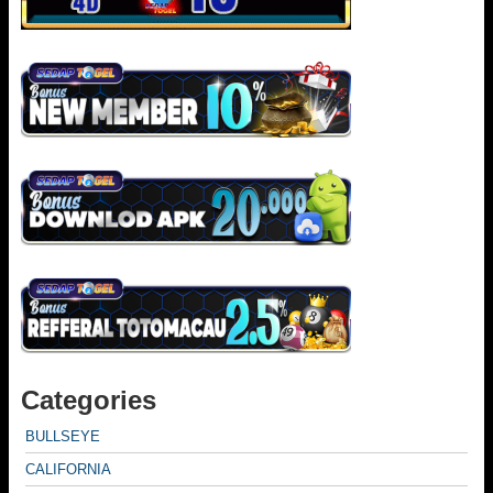
Categories
BULLSEYE
CALIFORNIA