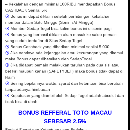
– Kekalahan dengan minimal 100RIBU mendapatkan Bonus
CASHBACK Senilai 5%
⦿
Bonus ini dapat diklaim setelah perhitungan kekalahan
member dalam Satu Minggu (Senin s/d Minggu)
⦿
Member Sedap Togel bisa kalim bonus ini di senin pagi
⦿
Bonus yang berhasil diklaim akan masuk ke saldo pemain
yang sudah terdaftar di Situs Sedap Togel
⦿
Bonus Cashback yang diberikan minimal senilai 5.000.
⦿
Jika nantinya ada kejanggalan atau kecurangan yang ditemui
maka Bonus dapat dibatalkan oleh SedapTogel
⦿
Jika didapati pemain melakukan taruhan pada dua sisi atau
bet kiri maupun kanan (SAFETYBET) maka bonus tidak dapat di
klaim
⦿
Seiring bejalannya waktu, syarat dan ketentuan bisa berubah
tanpa adanya himbauan
⦿
Keputusan yang diambil oleh Sedap Togel adalah absolut dan
tidak bisa di ubah.
BONUS REFFERAL TOTO MACAU
SEBESAR 2.5%
Berikut Syarat dan Ketentuan yang Berlaku :