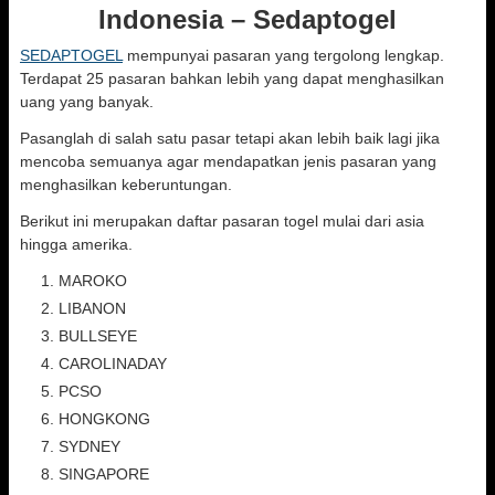
Indonesia – Sedaptogel
SEDAPTOGEL
mempunyai pasaran yang tergolong lengkap.
Terdapat 25 pasaran bahkan lebih yang dapat menghasilkan
uang yang banyak.
Pasanglah di salah satu pasar tetapi akan lebih baik lagi jika
mencoba semuanya agar mendapatkan jenis pasaran yang
menghasilkan keberuntungan.
Berikut ini merupakan daftar pasaran togel mulai dari asia
hingga amerika.
MAROKO
LIBANON
BULLSEYE
CAROLINADAY
PCSO
HONGKONG
SYDNEY
SINGAPORE