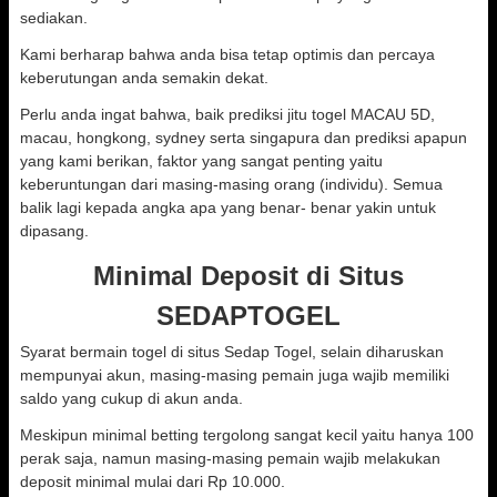
sediakan.
Kami berharap bahwa anda bisa tetap optimis dan percaya
keberutungan anda semakin dekat.
Perlu anda ingat bahwa, baik prediksi jitu togel MACAU 5D,
macau, hongkong, sydney serta singapura dan prediksi apapun
yang kami berikan, faktor yang sangat penting yaitu
keberuntungan dari masing-masing orang (individu). Semua
balik lagi kepada angka apa yang benar- benar yakin untuk
dipasang.
Minimal Deposit di Situs
SEDAPTOGEL
Syarat bermain togel di situs Sedap Togel, selain diharuskan
mempunyai akun, masing-masing pemain juga wajib memiliki
saldo yang cukup di akun anda.
Meskipun minimal betting tergolong sangat kecil yaitu hanya 100
perak saja, namun masing-masing pemain wajib melakukan
deposit minimal mulai dari Rp 10.000.