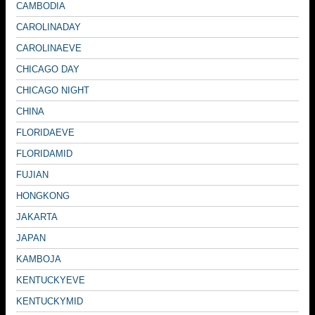
CAMBODIA
CAROLINADAY
CAROLINAEVE
CHICAGO DAY
CHICAGO NIGHT
CHINA
FLORIDAEVE
FLORIDAMID
FUJIAN
HONGKONG
JAKARTA
JAPAN
KAMBOJA
KENTUCKYEVE
KENTUCKYMID