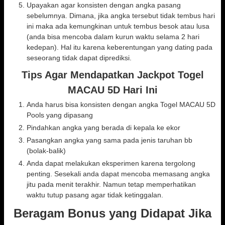
Upayakan agar konsisten dengan angka pasang
sebelumnya. Dimana, jika angka tersebut tidak tembus hari
ini maka ada kemungkinan untuk tembus besok atau lusa
(anda bisa mencoba dalam kurun waktu selama 2 hari
kedepan). Hal itu karena keberentungan yang dating pada
seseorang tidak dapat diprediksi.
Tips Agar Mendapatkan Jackpot Togel
MACAU 5D Hari Ini
Anda harus bisa konsisten dengan angka Togel MACAU 5D
Pools yang dipasang
Pindahkan angka yang berada di kepala ke ekor
Pasangkan angka yang sama pada jenis taruhan bb
(bolak-balik)
Anda dapat melakukan eksperimen karena tergolong
penting. Sesekali anda dapat mencoba memasang angka
jitu pada menit terakhir. Namun tetap memperhatikan
waktu tutup pasang agar tidak ketinggalan.
Beragam Bonus yang Didapat Jika