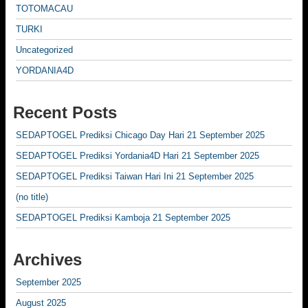
TOTOMACAU
TURKI
Uncategorized
YORDANIA4D
Recent Posts
SEDAPTOGEL Prediksi Chicago Day Hari 21 September 2025
SEDAPTOGEL Prediksi Yordania4D Hari 21 September 2025
SEDAPTOGEL Prediksi Taiwan Hari Ini 21 September 2025
(no title)
SEDAPTOGEL Prediksi Kamboja 21 September 2025
Archives
September 2025
August 2025