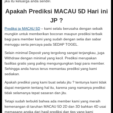
jika itu keluarga anda sendiri.
Apakah Prediksi MACAU 5D Hari ini
JP ?
Prediksi jp MACAU 5D
– kami selalu berusaha dengan sebaik
mungkin untuk memberikan bocoran maupun prediksi terbaik
bagi para member kami yang sudah dengan setia dan sabar
menuggu serta percaya pada SEDAP TOGEL.
Selain minimal Deposit yang tergolong sangat terjangkau, juga
Withdraw dengan minimal yang kecil. Prediksi merupakan
fasilitas gratis yang paling mengungungkan bagi para member.
Sehingga anda harus terus memantau prediksi yang kami
sediakan.
Apakah prediksi yang kami buat selalu jitu ? tentunya kami tidak
dapat menjamin tentang hal itu, karena yang namanya prediksi
tidak selamanya tepat sasaran dan jitu.
Tetapi sudah terbukti bahwa ada member kami yang meraih
kemenangan di taruhan MACAU 5D 2D dan 3D bahkan 4D usai
memasang angka dari hasil prediksi dan tips yang kami