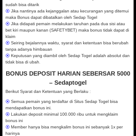
sudah bisa ditarik
⦿
Jika nantinya ada kejanggalan atau kecurangan yang ditemui
maka Bonus dapat dibatalkan oleh Sedap Togel
⦿
Jika didapati pemain melakukan taruhan pada dua sisi atau
bet kiri maupun kanan (SAFETYBET) maka bonus tidak dapat di
klaim
⦿
Seiring bejalannya waktu, syarat dan ketentuan bisa berubah
tanpa adanya himbauan
⦿
Keputusan yang diambil oleh Sedap Togel adalah absolut dan
tidak bisa di ubah.
BONUS DEPOSIT HARIAN SEBERSAR 5000
– Sedaptogel
Berikut Syarat dan Ketentuan yang Berlaku :
⦿
Semua pemain yang terdaftar di Situs Sedap Togel bisa
mendapatkan bonus ini.
⦿
Lakukan deposit minimal 100.000 ribu untuk mengklaim
bonus ini
⦿
Member hanya bisa mengkalim bonus ini sebanyak 1x per
harinya