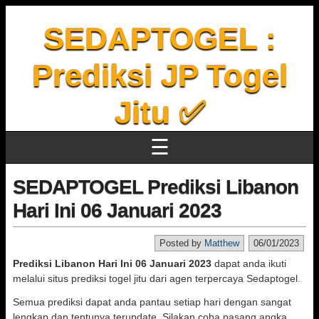
SEDAPTOGEL :
Prediksi JP Togel
Jitu ✅
☰
SEDAPTOGEL Prediksi Libanon
Hari Ini 06 Januari 2023
Posted by
Matthew
06/01/2023
Prediksi Libanon Hari Ini 06 Januari 2023
dapat anda ikuti
melalui situs prediksi togel jitu dari agen terpercaya Sedaptogel.
Semua prediksi dapat anda pantau setiap hari dengan sangat
lengkap dan tentunya terupdate. Silakan coba pasang angka