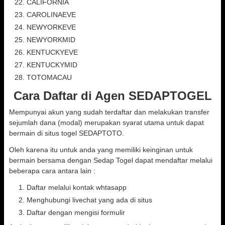
CALIFORNIA
CAROLINAEVE
NEWYORKEVE
NEWYORKMID
KENTUCKYEVE
KENTUCKYMID
TOTOMACAU
Cara Daftar di Agen SEDAPTOGEL
Mempunyai akun yang sudah terdaftar dan melakukan transfer
sejumlah dana (modal) merupakan syarat utama untuk dapat
bermain di situs togel SEDAPTOTO.
Oleh karena itu untuk anda yang memiliki keinginan untuk
bermain bersama dengan Sedap Togel dapat mendaftar melalui
beberapa cara antara lain :
Daftar melalui kontak whtasapp
Menghubungi livechat yang ada di situs
Daftar dengan mengisi formulir