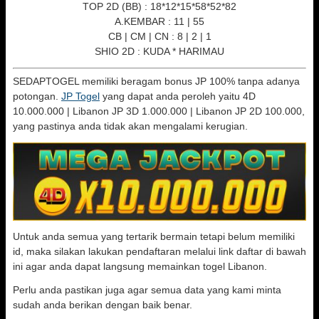
TOP 2D (BB) : 18*12*15*58*52*82
A.KEMBAR : 11 | 55
CB | CM | CN : 8 | 2 | 1
SHIO 2D : KUDA * HARIMAU
SEDAPTOGEL memiliki beragam bonus JP 100% tanpa adanya
potongan.
JP Togel
yang dapat anda peroleh yaitu 4D
10.000.000 | Libanon JP 3D 1.000.000 | Libanon JP 2D 100.000,
yang pastinya anda tidak akan mengalami kerugian.
Untuk anda semua yang tertarik bermain tetapi belum memiliki
id, maka silakan lakukan pendaftaran melalui link daftar di bawah
ini agar anda dapat langsung memainkan togel Libanon.
Perlu anda pastikan juga agar semua data yang kami minta
sudah anda berikan dengan baik benar.