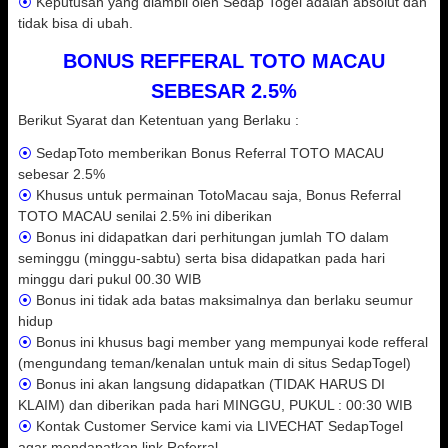
⦿
Keputusan yang diambil oleh Sedap Togel adalah absolut dan
tidak bisa di ubah.
BONUS REFFERAL TOTO MACAU
SEBESAR 2.5%
Berikut Syarat dan Ketentuan yang Berlaku :
⦿
SedapToto memberikan Bonus Referral TOTO MACAU
sebesar 2.5%
⦿
Khusus untuk permainan TotoMacau saja, Bonus Referral
TOTO MACAU senilai 2.5% ini diberikan
⦿
Bonus ini didapatkan dari perhitungan jumlah TO dalam
seminggu (minggu-sabtu) serta bisa didapatkan pada hari
minggu dari pukul 00.30 WIB
⦿
Bonus ini tidak ada batas maksimalnya dan berlaku seumur
hidup
⦿
Bonus ini khusus bagi member yang mempunyai kode refferal
(mengundang teman/kenalan untuk main di situs SedapTogel)
⦿
Bonus ini akan langsung didapatkan (TIDAK HARUS DI
KLAIM) dan diberikan pada hari MINGGU, PUKUL : 00:30 WIB
⦿
Kontak Customer Service kami via LIVECHAT SedapTogel
agar mendapatkan link Referral