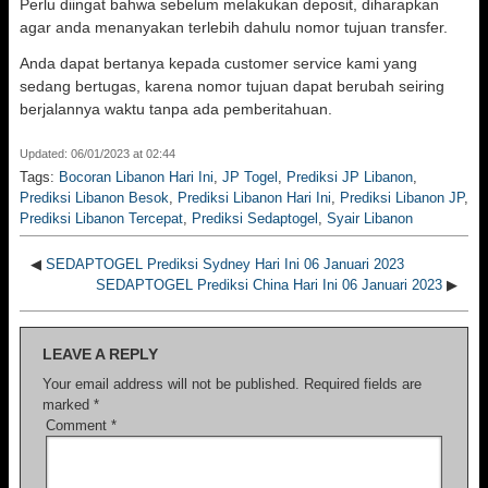
Perlu diingat bahwa sebelum melakukan deposit, diharapkan
agar anda menanyakan terlebih dahulu nomor tujuan transfer.
Anda dapat bertanya kepada customer service kami yang
sedang bertugas, karena nomor tujuan dapat berubah seiring
berjalannya waktu tanpa ada pemberitahuan.
Updated: 06/01/2023 at 02:44
Tags:
Bocoran Libanon Hari Ini
,
JP Togel
,
Prediksi JP Libanon
,
Prediksi Libanon Besok
,
Prediksi Libanon Hari Ini
,
Prediksi Libanon JP
,
Prediksi Libanon Tercepat
,
Prediksi Sedaptogel
,
Syair Libanon
◀
SEDAPTOGEL Prediksi Sydney Hari Ini 06 Januari 2023
SEDAPTOGEL Prediksi China Hari Ini 06 Januari 2023
▶
LEAVE A REPLY
Your email address will not be published.
Required fields are
marked
*
Comment
*