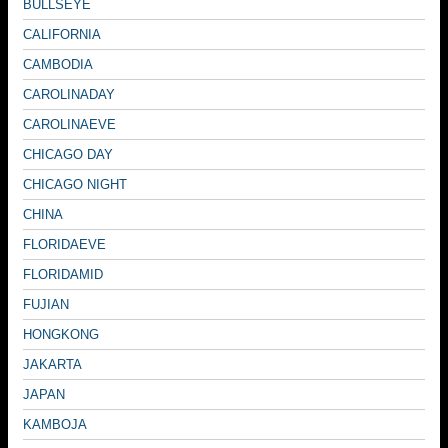
BULLSEYE
CALIFORNIA
CAMBODIA
CAROLINADAY
CAROLINAEVE
CHICAGO DAY
CHICAGO NIGHT
CHINA
FLORIDAEVE
FLORIDAMID
FUJIAN
HONGKONG
JAKARTA
JAPAN
KAMBOJA