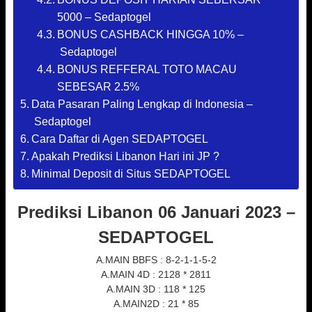
5000 – Sedaptogel
BONUS CASHBACK HINGGA 10% –
Sedaptogel
BONUS REFFERAL TOTO MACAU
SEBESAR 2.5%
Data Pasaran Paling Lengkap di Indonesia –
Sedaptogel
Cara Daftar di Agen SEDAPTOGEL
Apakah Prediksi Libanon Hari ini JP ?
Minimal Deposit di Situs SEDAPTOGEL
Prediksi Libanon 06 Januari 2023 –
SEDAPTOGEL
A.MAIN BBFS : 8-2-1-1-5-2
A.MAIN 4D : 2128 * 2811
A.MAIN 3D : 118 * 125
A.MAIN2D : 21 * 85