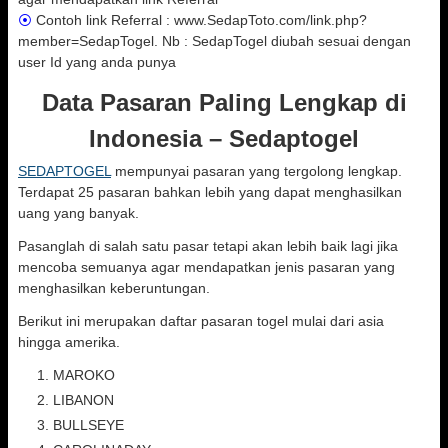
⦿
Contoh link Referral : www.SedapToto.com/link.php?
member=SedapTogel. Nb : SedapTogel diubah sesuai dengan
user Id yang anda punya
Data Pasaran Paling Lengkap di
Indonesia – Sedaptogel
SEDAPTOGEL
mempunyai pasaran yang tergolong lengkap.
Terdapat 25 pasaran bahkan lebih yang dapat menghasilkan
uang yang banyak.
Pasanglah di salah satu pasar tetapi akan lebih baik lagi jika
mencoba semuanya agar mendapatkan jenis pasaran yang
menghasilkan keberuntungan.
Berikut ini merupakan daftar pasaran togel mulai dari asia
hingga amerika.
MAROKO
LIBANON
BULLSEYE