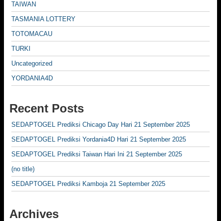
TAIWAN
TASMANIA LOTTERY
TOTOMACAU
TURKI
Uncategorized
YORDANIA4D
Recent Posts
SEDAPTOGEL Prediksi Chicago Day Hari 21 September 2025
SEDAPTOGEL Prediksi Yordania4D Hari 21 September 2025
SEDAPTOGEL Prediksi Taiwan Hari Ini 21 September 2025
(no title)
SEDAPTOGEL Prediksi Kamboja 21 September 2025
Archives