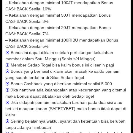
– Kekalahan dengan minimal 100JT mendapatkan Bonus
CASHBACK Senilai 10%
– Kekalahan dengan minimal 50JT mendapatkan Bonus
CASHBACK Senilai 8%
– Kekalahan dengan minimal 20JT mendapatkan Bonus
CASHBACK Senilai 7%
– Kekalahan dengan minimal 100RIBU mendapatkan Bonus
CASHBACK Senilai 5%
⦿
Bonus ini dapat diklaim setelah perhitungan kekalahan
member dalam Satu Minggu (Senin s/d Minggu)
⦿
Member Sedap Togel bisa kalim bonus ini di senin pagi
⦿
Bonus yang berhasil diklaim akan masuk ke saldo pemain
yang sudah terdaftar di Situs Sedap Togel
⦿
Bonus Cashback yang diberikan minimal senilai 5.000.
⦿
Jika nantinya ada kejanggalan atau kecurangan yang ditemui
maka Bonus dapat dibatalkan oleh SedapTogel
⦿
Jika didapati pemain melakukan taruhan pada dua sisi atau
bet kiri maupun kanan (SAFETYBET) maka bonus tidak dapat di
klaim
⦿
Seiring bejalannya waktu, syarat dan ketentuan bisa berubah
tanpa adanya himbauan