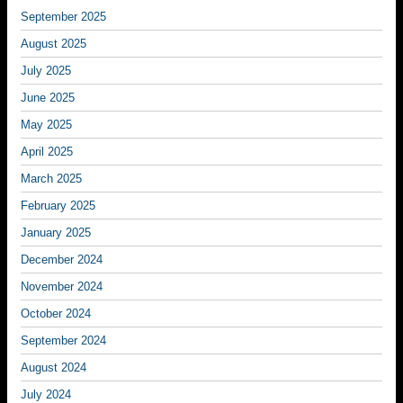
September 2025
August 2025
July 2025
June 2025
May 2025
April 2025
March 2025
February 2025
January 2025
December 2024
November 2024
October 2024
September 2024
August 2024
July 2024