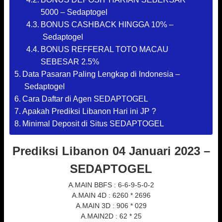
5000 – Sedaptogel
BONUS CASHBACK HINGGA 10% –
Sedaptogel
BONUS REFFERAL TOTO MACAU
SEBESAR 2.5%
Data Pasaran Paling Lengkap di Indonesia –
Sedaptogel
Cara Daftar di Agen SEDAPTOGEL
Apakah Prediksi Libanon Hari ini JP ?
Minimal Deposit di Situs SEDAPTOGEL
Prediksi Libanon 04 Januari 2023 –
SEDAPTOGEL
A.MAIN BBFS : 6-6-9-5-0-2
A.MAIN 4D : 6260 * 2696
A.MAIN 3D : 906 * 029
A.MAIN2D : 62 * 25