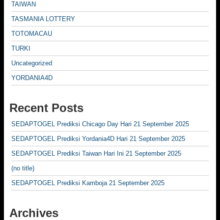
TAIWAN
TASMANIA LOTTERY
TOTOMACAU
TURKI
Uncategorized
YORDANIA4D
Recent Posts
SEDAPTOGEL Prediksi Chicago Day Hari 21 September 2025
SEDAPTOGEL Prediksi Yordania4D Hari 21 September 2025
SEDAPTOGEL Prediksi Taiwan Hari Ini 21 September 2025
(no title)
SEDAPTOGEL Prediksi Kamboja 21 September 2025
Archives