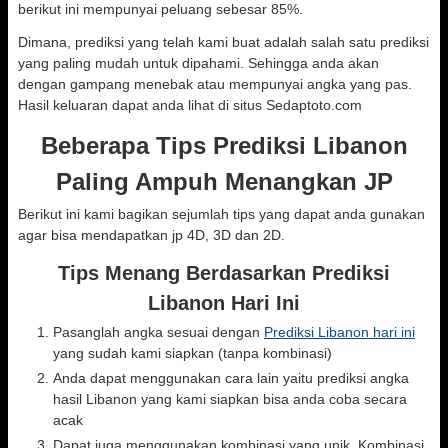
berikut ini mempunyai peluang sebesar 85%.
Dimana, prediksi yang telah kami buat adalah salah satu prediksi
yang paling mudah untuk dipahami. Sehingga anda akan
dengan gampang menebak atau mempunyai angka yang pas.
Hasil keluaran dapat anda lihat di situs Sedaptoto.com
Beberapa Tips Prediksi Libanon
Paling Ampuh Menangkan JP
Berikut ini kami bagikan sejumlah tips yang dapat anda gunakan
agar bisa mendapatkan jp 4D, 3D dan 2D.
Tips Menang Berdasarkan Prediksi
Libanon Hari Ini
Pasanglah angka sesuai dengan
Prediksi Libanon hari ini
yang sudah kami siapkan (tanpa kombinasi)
Anda dapat menggunakan cara lain yaitu prediksi angka
hasil Libanon yang kami siapkan bisa anda coba secara
acak
Dapat juga menggunakan kombinasi yang unik. Kombinasi