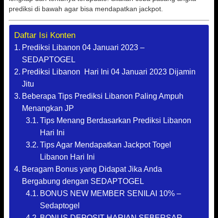
prediksi di bawah agar bisa mendapatkan jackpot.
Daftar Isi Konten
Prediksi Libanon 04 Januari 2023 –
SEDAPTOGEL
Prediksi Libanon Hari Ini 04 Januari 2023 Dijamin
Jitu
Beberapa Tips Prediksi Libanon Paling Ampuh
Menangkan JP
Tips Menang Berdasarkan Prediksi Libanon
Hari Ini
Tips Agar Mendapatkan Jackpot Togel
Libanon Hari Ini
Beragam Bonus yang Didapat Jika Anda
Bergabung dengan SEDAPTOGEL
BONUS NEW MEMBER SENILAI 10% –
Sedaptogel
BONUS DEPOSIT HARIAN SEBERSAR