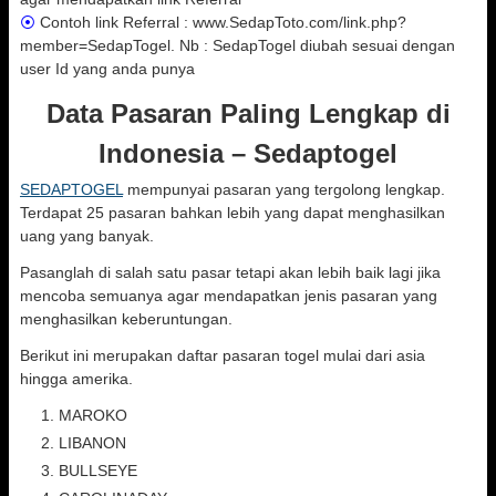
⦿
Contoh link Referral : www.SedapToto.com/link.php?
member=SedapTogel. Nb : SedapTogel diubah sesuai dengan
user Id yang anda punya
Data Pasaran Paling Lengkap di
Indonesia – Sedaptogel
SEDAPTOGEL
mempunyai pasaran yang tergolong lengkap.
Terdapat 25 pasaran bahkan lebih yang dapat menghasilkan
uang yang banyak.
Pasanglah di salah satu pasar tetapi akan lebih baik lagi jika
mencoba semuanya agar mendapatkan jenis pasaran yang
menghasilkan keberuntungan.
Berikut ini merupakan daftar pasaran togel mulai dari asia
hingga amerika.
MAROKO
LIBANON
BULLSEYE