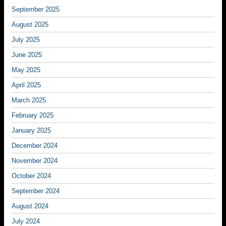
September 2025
August 2025
July 2025
June 2025
May 2025
April 2025
March 2025
February 2025
January 2025
December 2024
November 2024
October 2024
September 2024
August 2024
July 2024