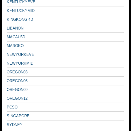
KENTUCKYEVE
KENTUCKYMID
KINGKONG 4D
LIBANON
MACAU5D
MAROKO
NEWYORKEVE
NEWYORKMID
OREGON03
OREGON06
OREGON09
OREGON12
PCSO
SINGAPORE
SYDNEY