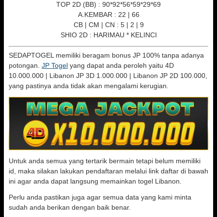
TOP 2D (BB) : 90*92*56*59*29*69
A.KEMBAR : 22 | 66
CB | CM | CN : 5 | 2 | 9
SHIO 2D : HARIMAU * KELINCI
SEDAPTOGEL memiliki beragam bonus JP 100% tanpa adanya
potongan.
JP Togel
yang dapat anda peroleh yaitu 4D
10.000.000 | Libanon JP 3D 1.000.000 | Libanon JP 2D 100.000,
yang pastinya anda tidak akan mengalami kerugian.
Untuk anda semua yang tertarik bermain tetapi belum memiliki
id, maka silakan lakukan pendaftaran melalui link daftar di bawah
ini agar anda dapat langsung memainkan togel Libanon.
Perlu anda pastikan juga agar semua data yang kami minta
sudah anda berikan dengan baik benar.