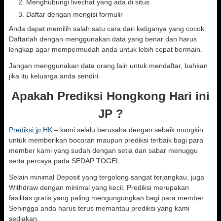
Menghubungi livechat yang ada di situs
Daftar dengan mengisi formulir
Anda dapat memilih salah satu cara dari ketiganya yang cocok.
Daftarlah dengan menggunakan data yang benar dan harus
lengkap agar mempermudah anda untuk lebih cepat bermain.
Jangan menggunakan data orang lain untuk mendaftar, bahkan
jika itu keluarga anda sendiri.
Apakah Prediksi Hongkong Hari ini
JP ?
Prediksi jp HK
– kami selalu berusaha dengan sebaik mungkin
untuk memberikan bocoran maupun prediksi terbaik bagi para
member kami yang sudah dengan setia dan sabar menuggu
serta percaya pada SEDAP TOGEL.
Selain minimal Deposit yang tergolong sangat terjangkau, juga
Withdraw dengan minimal yang kecil. Prediksi merupakan
fasilitas gratis yang paling mengungungkan bagi para member.
Sehingga anda harus terus memantau prediksi yang kami
sediakan.