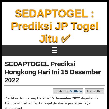
SEDAPTOGEL :
Prediksi JP Togel
Jitu ✅
☰
SEDAPTOGEL Prediksi
Hongkong Hari Ini 15 Desember
2022
Posted by
Matthew
15/12/2022
Prediksi Hongkong Hari Ini 15 Desember 2022
dapat anda
ikuti melalui situs prediksi togel jitu dari agen terpercaya
Sedaptogel.