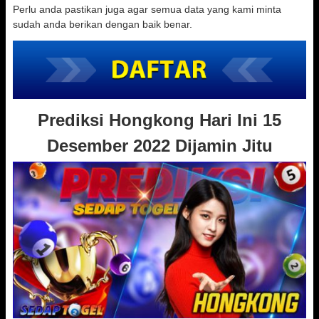
Perlu anda pastikan juga agar semua data yang kami minta
sudah anda berikan dengan baik benar.
Prediksi Hongkong Hari Ini 15
Desember 2022 Dijamin Jitu