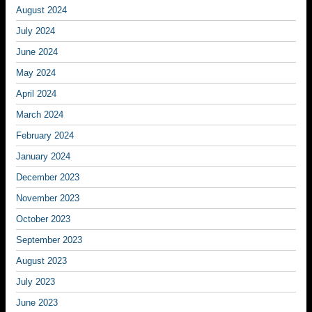
August 2024
July 2024
June 2024
May 2024
April 2024
March 2024
February 2024
January 2024
December 2023
November 2023
October 2023
September 2023
August 2023
July 2023
June 2023