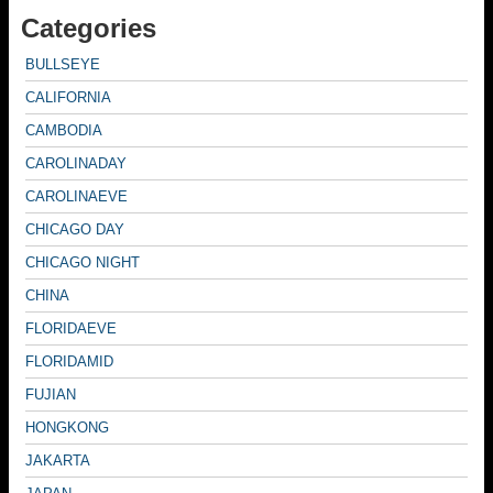
Categories
BULLSEYE
CALIFORNIA
CAMBODIA
CAROLINADAY
CAROLINAEVE
CHICAGO DAY
CHICAGO NIGHT
CHINA
FLORIDAEVE
FLORIDAMID
FUJIAN
HONGKONG
JAKARTA