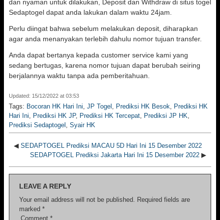
dan nyaman untuk dilakukan, Deposit dan Withdraw di situs togel
Sedaptogel dapat anda lakukan dalam waktu 24jam.
Perlu diingat bahwa sebelum melakukan deposit, diharapkan
agar anda menanyakan terlebih dahulu nomor tujuan transfer.
Anda dapat bertanya kepada customer service kami yang
sedang bertugas, karena nomor tujuan dapat berubah seiring
berjalannya waktu tanpa ada pemberitahuan.
Updated: 15/12/2022 at 03:53
Tags:
Bocoran HK Hari Ini
,
JP Togel
,
Prediksi HK Besok
,
Prediksi HK
Hari Ini
,
Prediksi HK JP
,
Prediksi HK Tercepat
,
Prediksi JP HK
,
Prediksi Sedaptogel
,
Syair HK
◀
SEDAPTOGEL Prediksi MACAU 5D Hari Ini 15 Desember 2022
SEDAPTOGEL Prediksi Jakarta Hari Ini 15 Desember 2022
▶
LEAVE A REPLY
Your email address will not be published.
Required fields are
marked
*
Comment
*