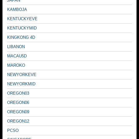
JAPAN
KAMBOJA
KENTUCKYEVE
KENTUCKYMID
KINGKONG 4D
LIBANON
MACAU5D
MAROKO
NEWYORKEVE
NEWYORKMID
OREGON03
OREGON06
OREGON09
OREGON12
PCSO