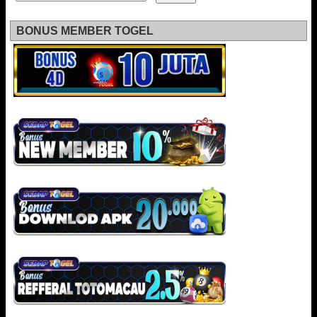
BONUS MEMBER TOGEL