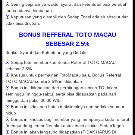
⦿
Seiring bejalannya waktu, syarat dan ketentuan bisa berubah
tanpa adanya himbauan
⦿
Keputusan yang diambil oleh Sedap Togel adalah absolut dan
tidak bisa di ubah.
BONUS REFFERAL TOTO MACAU
SEBESAR 2.5%
Berikut Syarat dan Ketentuan yang Berlaku :
⦿
SedapToto memberikan Bonus Referral TOTO MACAU
sebesar 2.5%
⦿
Khusus untuk permainan TotoMacau saja, Bonus Referral
TOTO MACAU senilai 2.5% ini diberikan
⦿
Bonus ini didapatkan dari perhitungan jumlah TO dalam
seminggu (minggu-sabtu) serta bisa didapatkan pada hari
minggu dari pukul 00.30 WIB
⦿
Bonus ini tidak ada batas maksimalnya dan berlaku seumur
hidup
⦿
Bonus ini khusus bagi member yang mempunyai kode refferal
(mengundang teman/kenalan untuk main di situs SedapTogel)
⦿
Bonus ini akan langsung didapatkan (TIDAK HARUS DI