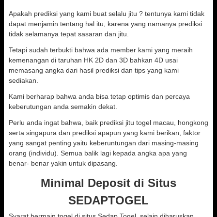
Apakah prediksi yang kami buat selalu jitu ? tentunya kami tidak
dapat menjamin tentang hal itu, karena yang namanya prediksi
tidak selamanya tepat sasaran dan jitu.
Tetapi sudah terbukti bahwa ada member kami yang meraih
kemenangan di taruhan HK 2D dan 3D bahkan 4D usai
memasang angka dari hasil prediksi dan tips yang kami
sediakan.
Kami berharap bahwa anda bisa tetap optimis dan percaya
keberutungan anda semakin dekat.
Perlu anda ingat bahwa, baik prediksi jitu togel macau, hongkong
serta singapura dan prediksi apapun yang kami berikan, faktor
yang sangat penting yaitu keberuntungan dari masing-masing
orang (individu). Semua balik lagi kepada angka apa yang
benar- benar yakin untuk dipasang.
Minimal Deposit di Situs
SEDAPTOGEL
Syarat bermain togel di situs Sedap Togel, selain diharuskan