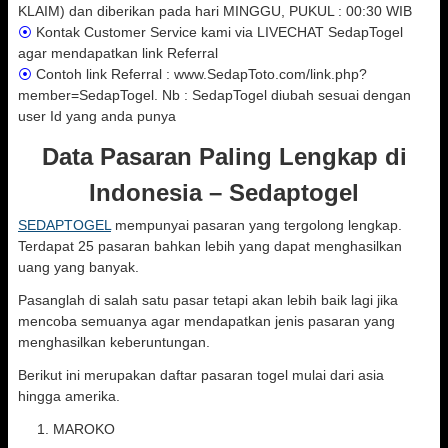
KLAIM) dan diberikan pada hari MINGGU, PUKUL : 00:30 WIB
⦿
Kontak Customer Service kami via LIVECHAT SedapTogel
agar mendapatkan link Referral
⦿
Contoh link Referral : www.SedapToto.com/link.php?
member=SedapTogel. Nb : SedapTogel diubah sesuai dengan
user Id yang anda punya
Data Pasaran Paling Lengkap di
Indonesia – Sedaptogel
SEDAPTOGEL
mempunyai pasaran yang tergolong lengkap.
Terdapat 25 pasaran bahkan lebih yang dapat menghasilkan
uang yang banyak.
Pasanglah di salah satu pasar tetapi akan lebih baik lagi jika
mencoba semuanya agar mendapatkan jenis pasaran yang
menghasilkan keberuntungan.
Berikut ini merupakan daftar pasaran togel mulai dari asia
hingga amerika.
MAROKO