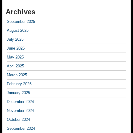
Archives
September 2025
August 2025
July 2025
June 2025
May 2025
April 2025
March 2025
February 2025
January 2025
December 2024
November 2024
October 2024
September 2024