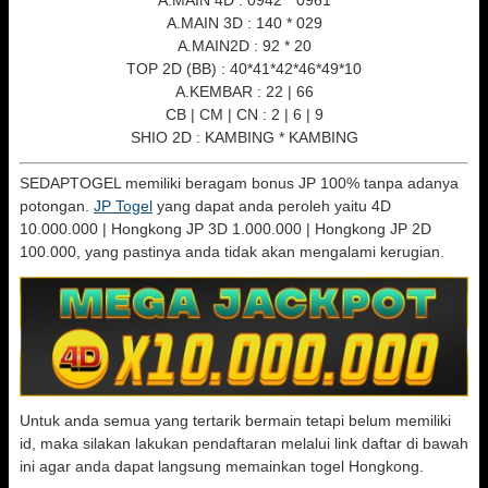
A.MAIN 4D : 0942 * 0961
A.MAIN 3D : 140 * 029
A.MAIN2D : 92 * 20
TOP 2D (BB) : 40*41*42*46*49*10
A.KEMBAR : 22 | 66
CB | CM | CN : 2 | 6 | 9
SHIO 2D : KAMBING * KAMBING
SEDAPTOGEL memiliki beragam bonus JP 100% tanpa adanya
potongan.
JP Togel
yang dapat anda peroleh yaitu 4D
10.000.000 | Hongkong JP 3D 1.000.000 | Hongkong JP 2D
100.000, yang pastinya anda tidak akan mengalami kerugian.
Untuk anda semua yang tertarik bermain tetapi belum memiliki
id, maka silakan lakukan pendaftaran melalui link daftar di bawah
ini agar anda dapat langsung memainkan togel Hongkong.