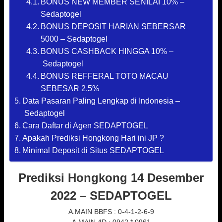
BONUS NEW MEMBER SENILAI 10% –
Sedaptogel
BONUS DEPOSIT HARIAN SEBERSAR
5000 – Sedaptogel
BONUS CASHBACK HINGGA 10% –
Sedaptogel
BONUS REFFERAL TOTO MACAU
SEBESAR 2.5%
Data Pasaran Paling Lengkap di Indonesia –
Sedaptogel
Cara Daftar di Agen SEDAPTOGEL
Apakah Prediksi Hongkong Hari ini JP ?
Minimal Deposit di Situs SEDAPTOGEL
Prediksi Hongkong 14 Desember
2022 – SEDAPTOGEL
A.MAIN BBFS : 0-4-1-2-6-9