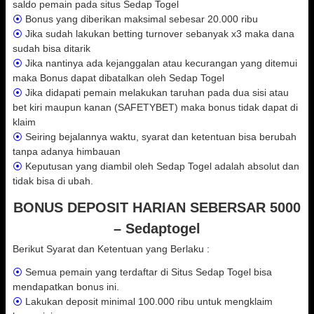
saldo pemain pada situs Sedap Togel
⦿
Bonus yang diberikan maksimal sebesar 20.000 ribu
⦿
Jika sudah lakukan betting turnover sebanyak x3 maka dana
sudah bisa ditarik
⦿
Jika nantinya ada kejanggalan atau kecurangan yang ditemui
maka Bonus dapat dibatalkan oleh Sedap Togel
⦿
Jika didapati pemain melakukan taruhan pada dua sisi atau
bet kiri maupun kanan (SAFETYBET) maka bonus tidak dapat di
klaim
⦿
Seiring bejalannya waktu, syarat dan ketentuan bisa berubah
tanpa adanya himbauan
⦿
Keputusan yang diambil oleh Sedap Togel adalah absolut dan
tidak bisa di ubah.
BONUS DEPOSIT HARIAN SEBERSAR 5000
– Sedaptogel
Berikut Syarat dan Ketentuan yang Berlaku :
⦿
Semua pemain yang terdaftar di Situs Sedap Togel bisa
mendapatkan bonus ini.
⦿
Lakukan deposit minimal 100.000 ribu untuk mengklaim