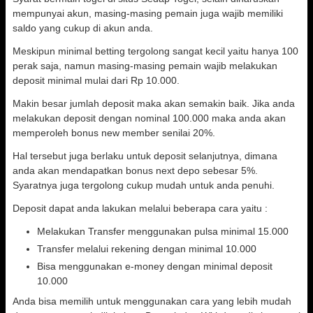
mempunyai akun, masing-masing pemain juga wajib memiliki
saldo yang cukup di akun anda.
Meskipun minimal betting tergolong sangat kecil yaitu hanya 100
perak saja, namun masing-masing pemain wajib melakukan
deposit minimal mulai dari Rp 10.000.
Makin besar jumlah deposit maka akan semakin baik. Jika anda
melakukan deposit dengan nominal 100.000 maka anda akan
memperoleh bonus new member senilai 20%.
Hal tersebut juga berlaku untuk deposit selanjutnya, dimana
anda akan mendapatkan bonus next depo sebesar 5%.
Syaratnya juga tergolong cukup mudah untuk anda penuhi.
Deposit dapat anda lakukan melalui beberapa cara yaitu :
Melakukan Transfer menggunakan pulsa minimal 15.000
Transfer melalui rekening dengan minimal 10.000
Bisa menggunakan e-money dengan minimal deposit
10.000
Anda bisa memilih untuk menggunakan cara yang lebih mudah