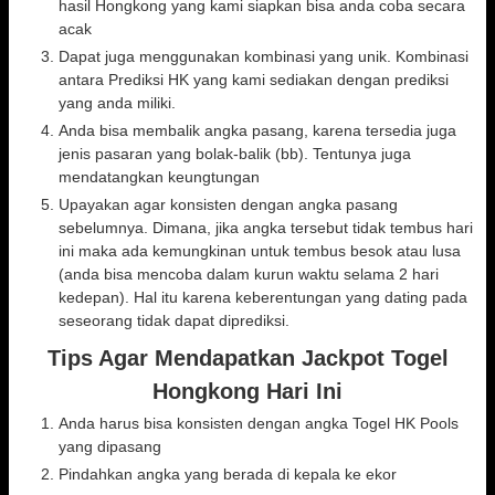
hasil Hongkong yang kami siapkan bisa anda coba secara
acak
Dapat juga menggunakan kombinasi yang unik. Kombinasi
antara Prediksi HK yang kami sediakan dengan prediksi
yang anda miliki.
Anda bisa membalik angka pasang, karena tersedia juga
jenis pasaran yang bolak-balik (bb). Tentunya juga
mendatangkan keungtungan
Upayakan agar konsisten dengan angka pasang
sebelumnya. Dimana, jika angka tersebut tidak tembus hari
ini maka ada kemungkinan untuk tembus besok atau lusa
(anda bisa mencoba dalam kurun waktu selama 2 hari
kedepan). Hal itu karena keberentungan yang dating pada
seseorang tidak dapat diprediksi.
Tips Agar Mendapatkan Jackpot Togel
Hongkong Hari Ini
Anda harus bisa konsisten dengan angka Togel HK Pools
yang dipasang
Pindahkan angka yang berada di kepala ke ekor