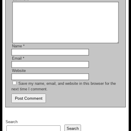
Name
*
Email
*
Website
Save my name, email, and website in this browser for the
next time I comment.
Search
Search