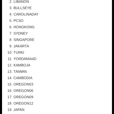
LIBANON
BULLSEYE
CAROLINADAY
PCSO
HONGKONG
SYDNEY
SINGAPORE
JAKARTA
TURKI
YORDANIA4D
KAMBOJA
TAIWAN
CAMBODIA
OREGON03
OREGON06
OREGON09
OREGON12
JAPAN