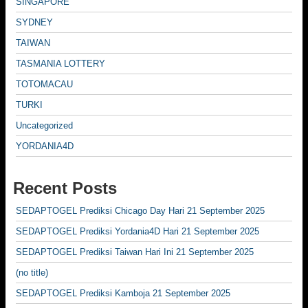
SINGAPORE
SYDNEY
TAIWAN
TASMANIA LOTTERY
TOTOMACAU
TURKI
Uncategorized
YORDANIA4D
Recent Posts
SEDAPTOGEL Prediksi Chicago Day Hari 21 September 2025
SEDAPTOGEL Prediksi Yordania4D Hari 21 September 2025
SEDAPTOGEL Prediksi Taiwan Hari Ini 21 September 2025
(no title)
SEDAPTOGEL Prediksi Kamboja 21 September 2025