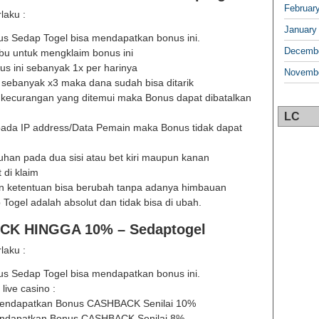
Februar
laku :
January
us Sedap Togel bisa mendapatkan bonus ini.
Decembe
bu untuk mengklaim bonus ini
 ini sebanyak 1x per harinya
Novembe
r sebanyak x3 maka dana sudah bisa ditarik
 kecurangan yang ditemui maka Bonus dapat dibatalkan
LC
ada IP address/Data Pemain maka Bonus tidak dapat
uhan pada dua sisi atau bet kiri maupun kanan
di klaim
an ketentuan bisa berubah tanpa adanya himbauan
ogel adalah absolut dan tidak bisa di ubah.
K HINGGA 10% – Sedaptogel
laku :
us Sedap Togel bisa mendapatkan bonus ini.
ive casino :
mendapatkan Bonus CASHBACK Senilai 10%
endapatkan Bonus CASHBACK Senilai 8%