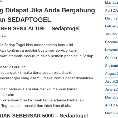
lan.
May 20
 Didapat Jika Anda Bergabung
April 20
an SEDAPTOGEL
March 2
Februar
ER SENILAI 10% – Sedaptogel
January
laku :
Decembe
us Sedap Togel bisa mendapatkan bonus ini.
Novembe
an konfirmasi melalui Customer Service kami
 akan otomatis masuk ke saldo pemain pada situs Sedap
October
Septemb
esar 20.000 ribu
r sebanyak x3 maka dana sudah bisa ditarik
August 
 kecurangan yang ditemui maka Bonus dapat dibatalkan
July 20
uhan pada dua sisi atau bet kiri maupun kanan
June 20
di klaim
May 20
an ketentuan bisa berubah tanpa adanya himbauan
April 20
ogel adalah absolut dan tidak bisa di ubah.
March 2
IAN SEBERSAR 5000 – Sedaptogel