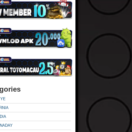
gories
EYE
RNIA
DIA
INADAY