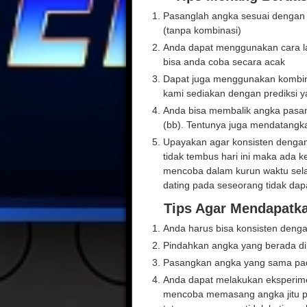
Pasanglah angka sesuai denga
(tanpa kombinasi)
Anda dapat menggunakan cara lai
bisa anda coba secara acak
Dapat juga menggunakan kombina
kami sediakan dengan prediksi ya
Anda bisa membalik angka pasang
(bb). Tentunya juga mendatang
Upayakan agar konsisten dengan
tidak tembus hari ini maka ada 
mencoba dalam kurun waktu sela
dating pada seseorang tidak dapa
Tips Agar Mendapatkan
Anda harus bisa konsisten denga
Pindahkan angka yang berada di
Pasangkan angka yang sama pada 
Anda dapat melakukan eksperime
mencoba memasang angka jitu pa