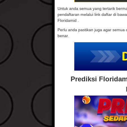
Untuk anda semua yang tertarik bermai
pendaftaran melalui link daftar di ba
Floridamid .
Perlu anda pastikan juga agar semua 
benar.
Prediksi Floridam