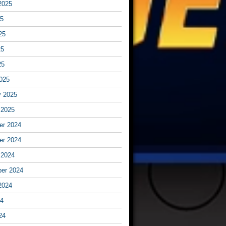
2025
25
25
25
25
025
y 2025
 2025
r 2024
r 2024
 2024
er 2024
2024
24
24