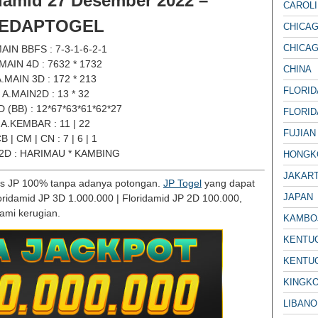
idamid 27 Desember 2022 –
CAROL
EDAPTOGEL
CHICA
CHICAG
AIN BBFS : 7-3-1-6-2-1
MAIN 4D : 7632 * 1732
CHINA
.MAIN 3D : 172 * 213
FLORI
A.MAIN2D : 13 * 32
 (BB) : 12*67*63*61*62*27
FLORID
A.KEMBAR : 11 | 22
FUJIAN
B | CM | CN : 7 | 6 | 1
2D : HARIMAU * KAMBING
HONGK
JAKAR
 JP 100% tanpa adanya potongan.
JP Togel
yang dapat
JAPAN
oridamid JP 3D 1.000.000 | Floridamid JP 2D 100.000,
ami kerugian.
KAMBO
KENTU
KENTU
KINGK
LIBANO