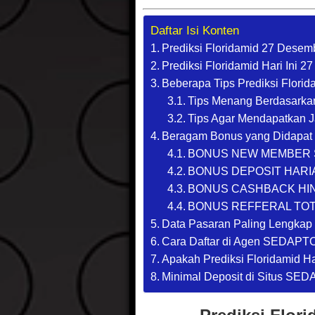
Daftar Isi Konten
Prediksi Floridamid 27 Des
Prediksi Floridamid Hari Ini 2
Beberapa Tips Prediksi Flor
Tips Menang Berdasarkan 
Tips Agar Mendapatkan Ja
Beragam Bonus yang Didapa
BONUS NEW MEMBER SE
BONUS DEPOSIT HARIA
BONUS CASHBACK HING
BONUS REFFERAL TOT
Data Pasaran Paling Lengkap 
Cara Daftar di Agen SEDAP
Apakah Prediksi Floridamid Har
Minimal Deposit di Situs S