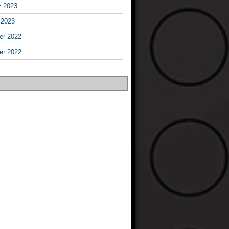
y 2023
 2023
r 2022
r 2022