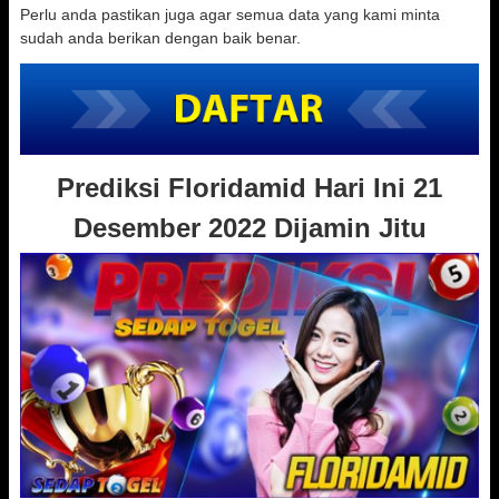
Perlu anda pastikan juga agar semua data yang kami minta
sudah anda berikan dengan baik benar.
Prediksi Floridamid Hari Ini 21
Desember 2022 Dijamin Jitu