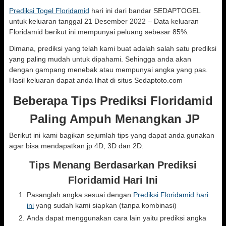
Prediksi Togel Floridamid
hari ini dari bandar SEDAPTOGEL
untuk keluaran tanggal 21 Desember 2022 – Data keluaran
Floridamid berikut ini mempunyai peluang sebesar 85%.
Dimana, prediksi yang telah kami buat adalah salah satu prediksi
yang paling mudah untuk dipahami. Sehingga anda akan
dengan gampang menebak atau mempunyai angka yang pas.
Hasil keluaran dapat anda lihat di situs Sedaptoto.com
Beberapa Tips Prediksi Floridamid
Paling Ampuh Menangkan JP
Berikut ini kami bagikan sejumlah tips yang dapat anda gunakan
agar bisa mendapatkan jp 4D, 3D dan 2D.
Tips Menang Berdasarkan Prediksi
Floridamid Hari Ini
Pasanglah angka sesuai dengan
Prediksi Floridamid hari
ini
yang sudah kami siapkan (tanpa kombinasi)
Anda dapat menggunakan cara lain yaitu prediksi angka