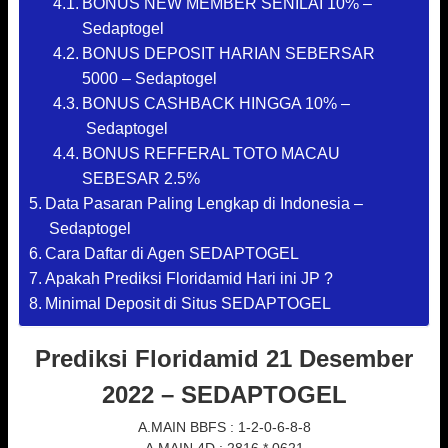
BONUS NEW MEMBER SENILAI 10% –
Sedaptogel
BONUS DEPOSIT HARIAN SEBERSAR
5000 – Sedaptogel
BONUS CASHBACK HINGGA 10% –
Sedaptogel
BONUS REFFERAL TOTO MACAU
SEBESAR 2.5%
Data Pasaran Paling Lengkap di Indonesia –
Sedaptogel
Cara Daftar di Agen SEDAPTOGEL
Apakah Prediksi Floridamid Hari ini JP ?
Minimal Deposit di Situs SEDAPTOGEL
Prediksi Floridamid 21 Desember
2022 – SEDAPTOGEL
A.MAIN BBFS : 1-2-0-6-8-8