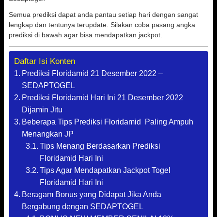
Semua prediksi dapat anda pantau setiap hari dengan sangat
lengkap dan tentunya terupdate. Silakan coba pasang angka
prediksi di bawah agar bisa mendapatkan jackpot.
Daftar Isi Konten
Prediksi Floridamid 21 Desember 2022 –
SEDAPTOGEL
Prediksi Floridamid Hari Ini 21 Desember 2022
Dijamin Jitu
Beberapa Tips Prediksi Floridamid Paling Ampuh
Menangkan JP
Tips Menang Berdasarkan Prediksi
Floridamid Hari Ini
Tips Agar Mendapatkan Jackpot Togel
Floridamid Hari Ini
Beragam Bonus yang Didapat Jika Anda
Bergabung dengan SEDAPTOGEL