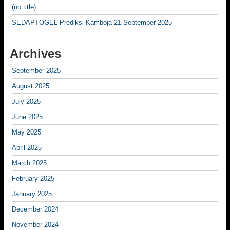
(no title)
SEDAPTOGEL Prediksi Kamboja 21 September 2025
Archives
September 2025
August 2025
July 2025
June 2025
May 2025
April 2025
March 2025
February 2025
January 2025
December 2024
November 2024