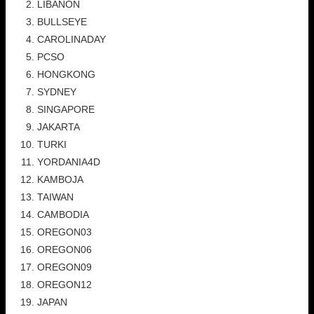
LIBANON
BULLSEYE
CAROLINADAY
PCSO
HONGKONG
SYDNEY
SINGAPORE
JAKARTA
TURKI
YORDANIA4D
KAMBOJA
TAIWAN
CAMBODIA
OREGON03
OREGON06
OREGON09
OREGON12
JAPAN