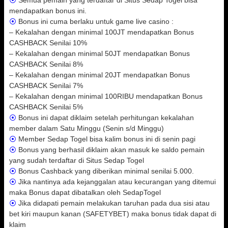
mendapatkan bonus ini.
⦿
Bonus ini cuma berlaku untuk game live casino :
– Kekalahan dengan minimal 100JT mendapatkan Bonus
CASHBACK Senilai 10%
– Kekalahan dengan minimal 50JT mendapatkan Bonus
CASHBACK Senilai 8%
– Kekalahan dengan minimal 20JT mendapatkan Bonus
CASHBACK Senilai 7%
– Kekalahan dengan minimal 100RIBU mendapatkan Bonus
CASHBACK Senilai 5%
⦿
Bonus ini dapat diklaim setelah perhitungan kekalahan
member dalam Satu Minggu (Senin s/d Minggu)
⦿
Member Sedap Togel bisa kalim bonus ini di senin pagi
⦿
Bonus yang berhasil diklaim akan masuk ke saldo pemain
yang sudah terdaftar di Situs Sedap Togel
⦿
Bonus Cashback yang diberikan minimal senilai 5.000.
⦿
Jika nantinya ada kejanggalan atau kecurangan yang ditemui
maka Bonus dapat dibatalkan oleh SedapTogel
⦿
Jika didapati pemain melakukan taruhan pada dua sisi atau
bet kiri maupun kanan (SAFETYBET) maka bonus tidak dapat di
klaim