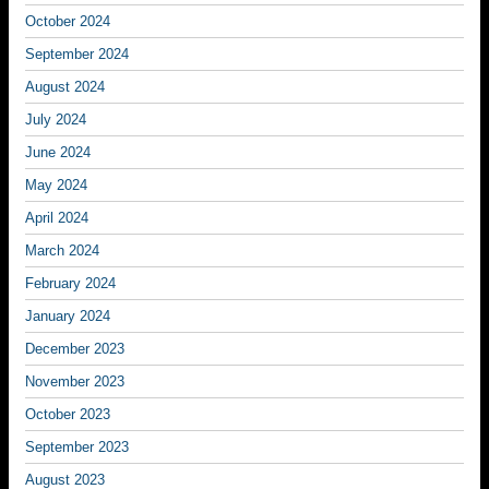
October 2024
September 2024
August 2024
July 2024
June 2024
May 2024
April 2024
March 2024
February 2024
January 2024
December 2023
November 2023
October 2023
September 2023
August 2023