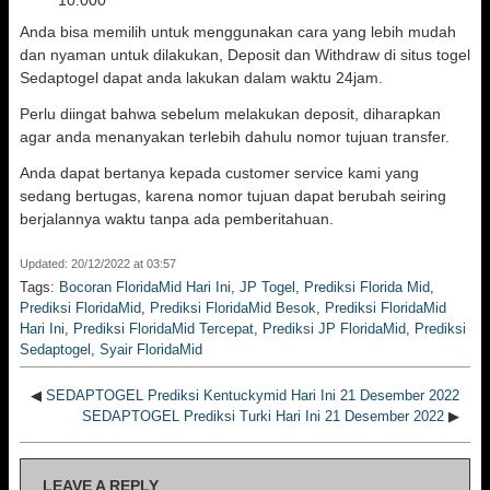
Anda bisa memilih untuk menggunakan cara yang lebih mudah
dan nyaman untuk dilakukan, Deposit dan Withdraw di situs togel
Sedaptogel dapat anda lakukan dalam waktu 24jam.
Perlu diingat bahwa sebelum melakukan deposit, diharapkan
agar anda menanyakan terlebih dahulu nomor tujuan transfer.
Anda dapat bertanya kepada customer service kami yang
sedang bertugas, karena nomor tujuan dapat berubah seiring
berjalannya waktu tanpa ada pemberitahuan.
Updated: 20/12/2022 at 03:57
Tags:
Bocoran FloridaMid Hari Ini
,
JP Togel
,
Prediksi Florida Mid
,
Prediksi FloridaMid
,
Prediksi FloridaMid Besok
,
Prediksi FloridaMid
Hari Ini
,
Prediksi FloridaMid Tercepat
,
Prediksi JP FloridaMid
,
Prediksi
Sedaptogel
,
Syair FloridaMid
◀
SEDAPTOGEL Prediksi Kentuckymid Hari Ini 21 Desember 2022
SEDAPTOGEL Prediksi Turki Hari Ini 21 Desember 2022
▶
LEAVE A REPLY