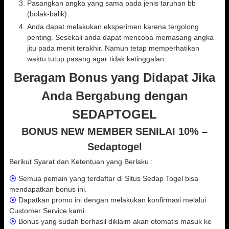
Pasangkan angka yang sama pada jenis taruhan bb
(bolak-balik)
Anda dapat melakukan eksperimen karena tergolong
penting. Sesekali anda dapat mencoba memasang angka
jitu pada menit terakhir. Namun tetap memperhatikan
waktu tutup pasang agar tidak ketinggalan.
Beragam Bonus yang Didapat Jika
Anda Bergabung dengan
SEDAPTOGEL
BONUS NEW MEMBER SENILAI 10% –
Sedaptogel
Berikut Syarat dan Ketentuan yang Berlaku :
⦿
Semua pemain yang terdaftar di Situs Sedap Togel bisa
mendapatkan bonus ini.
⦿
Dapatkan promo ini dengan melakukan konfirmasi melalui
Customer Service kami
⦿
Bonus yang sudah berhasil diklaim akan otomatis masuk ke