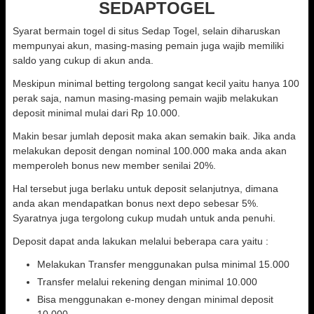
SEDAPTOGEL
Syarat bermain togel di situs Sedap Togel, selain diharuskan
mempunyai akun, masing-masing pemain juga wajib memiliki
saldo yang cukup di akun anda.
Meskipun minimal betting tergolong sangat kecil yaitu hanya 100
perak saja, namun masing-masing pemain wajib melakukan
deposit minimal mulai dari Rp 10.000.
Makin besar jumlah deposit maka akan semakin baik. Jika anda
melakukan deposit dengan nominal 100.000 maka anda akan
memperoleh bonus new member senilai 20%.
Hal tersebut juga berlaku untuk deposit selanjutnya, dimana
anda akan mendapatkan bonus next depo sebesar 5%.
Syaratnya juga tergolong cukup mudah untuk anda penuhi.
Deposit dapat anda lakukan melalui beberapa cara yaitu :
Melakukan Transfer menggunakan pulsa minimal 15.000
Transfer melalui rekening dengan minimal 10.000
Bisa menggunakan e-money dengan minimal deposit
10.000