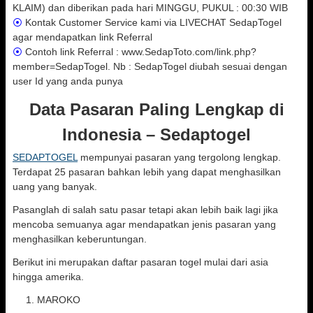
KLAIM) dan diberikan pada hari MINGGU, PUKUL : 00:30 WIB
⦿
Kontak Customer Service kami via LIVECHAT SedapTogel
agar mendapatkan link Referral
⦿
Contoh link Referral : www.SedapToto.com/link.php?
member=SedapTogel. Nb : SedapTogel diubah sesuai dengan
user Id yang anda punya
Data Pasaran Paling Lengkap di
Indonesia – Sedaptogel
SEDAPTOGEL
mempunyai pasaran yang tergolong lengkap.
Terdapat 25 pasaran bahkan lebih yang dapat menghasilkan
uang yang banyak.
Pasanglah di salah satu pasar tetapi akan lebih baik lagi jika
mencoba semuanya agar mendapatkan jenis pasaran yang
menghasilkan keberuntungan.
Berikut ini merupakan daftar pasaran togel mulai dari asia
hingga amerika.
MAROKO