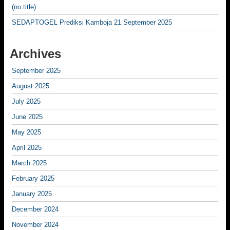
(no title)
SEDAPTOGEL Prediksi Kamboja 21 September 2025
Archives
September 2025
August 2025
July 2025
June 2025
May 2025
April 2025
March 2025
February 2025
January 2025
December 2024
November 2024