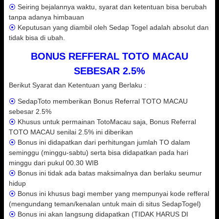
⦿
Seiring bejalannya waktu, syarat dan ketentuan bisa berubah
tanpa adanya himbauan
⦿
Keputusan yang diambil oleh Sedap Togel adalah absolut dan
tidak bisa di ubah.
BONUS REFFERAL TOTO MACAU
SEBESAR 2.5%
Berikut Syarat dan Ketentuan yang Berlaku :
⦿
SedapToto memberikan Bonus Referral TOTO MACAU
sebesar 2.5%
⦿
Khusus untuk permainan TotoMacau saja, Bonus Referral
TOTO MACAU senilai 2.5% ini diberikan
⦿
Bonus ini didapatkan dari perhitungan jumlah TO dalam
seminggu (minggu-sabtu) serta bisa didapatkan pada hari
minggu dari pukul 00.30 WIB
⦿
Bonus ini tidak ada batas maksimalnya dan berlaku seumur
hidup
⦿
Bonus ini khusus bagi member yang mempunyai kode refferal
(mengundang teman/kenalan untuk main di situs SedapTogel)
⦿
Bonus ini akan langsung didapatkan (TIDAK HARUS DI