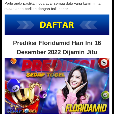
Perlu anda pastikan juga agar semua data yang kami minta
sudah anda berikan dengan baik benar.
Prediksi Floridamid Hari Ini 16
Desember 2022 Dijamin Jitu