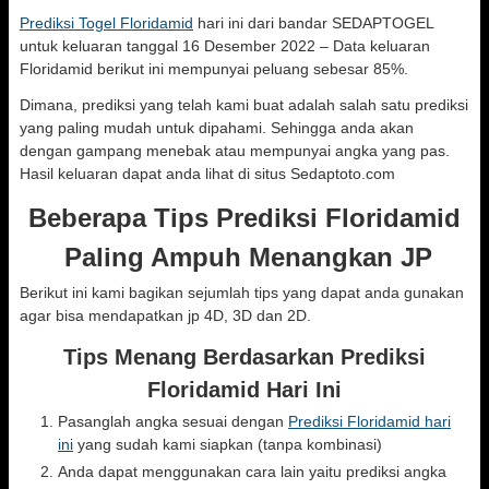
Prediksi Togel Floridamid
hari ini dari bandar SEDAPTOGEL
untuk keluaran tanggal 16 Desember 2022 – Data keluaran
Floridamid berikut ini mempunyai peluang sebesar 85%.
Dimana, prediksi yang telah kami buat adalah salah satu prediksi
yang paling mudah untuk dipahami. Sehingga anda akan
dengan gampang menebak atau mempunyai angka yang pas.
Hasil keluaran dapat anda lihat di situs Sedaptoto.com
Beberapa Tips Prediksi Floridamid
Paling Ampuh Menangkan JP
Berikut ini kami bagikan sejumlah tips yang dapat anda gunakan
agar bisa mendapatkan jp 4D, 3D dan 2D.
Tips Menang Berdasarkan Prediksi
Floridamid Hari Ini
Pasanglah angka sesuai dengan
Prediksi Floridamid hari
ini
yang sudah kami siapkan (tanpa kombinasi)
Anda dapat menggunakan cara lain yaitu prediksi angka