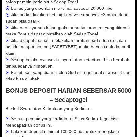
saldo pemain pada situs Sedap Togel
⦿
Bonus yang diberikan maksimal sebesar 20.000 ribu
⦿
Jika sudah lakukan betting turnover sebanyak x3 maka dana
sudah bisa ditarik
⦿
Jika nantinya ada kejanggalan atau kecurangan yang ditemui
maka Bonus dapat dibatalkan oleh Sedap Togel
⦿
Jika didapati pemain melakukan taruhan pada dua sisi atau
bet kiri maupun kanan (SAFETYBET) maka bonus tidak dapat di
klaim
⦿
Seiring bejalannya waktu, syarat dan ketentuan bisa berubah
tanpa adanya himbauan
⦿
Keputusan yang diambil oleh Sedap Togel adalah absolut dan
tidak bisa di ubah.
BONUS DEPOSIT HARIAN SEBERSAR 5000
– Sedaptogel
Berikut Syarat dan Ketentuan yang Berlaku :
⦿
Semua pemain yang terdaftar di Situs Sedap Togel bisa
mendapatkan bonus ini.
⦿
Lakukan deposit minimal 100.000 ribu untuk mengklaim