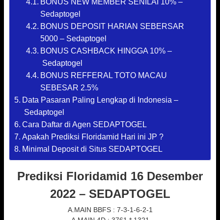
BONUS NEW MEMBER SENILAI 10% –
Sedaptogel
BONUS DEPOSIT HARIAN SEBERSAR
5000 – Sedaptogel
BONUS CASHBACK HINGGA 10% –
Sedaptogel
BONUS REFFERAL TOTO MACAU
SEBESAR 2.5%
Data Pasaran Paling Lengkap di Indonesia –
Sedaptogel
Cara Daftar di Agen SEDAPTOGEL
Apakah Prediksi Floridamid Hari ini JP ?
Minimal Deposit di Situs SEDAPTOGEL
Prediksi Floridamid 16 Desember
2022 – SEDAPTOGEL
A.MAIN BBFS : 7-3-1-6-2-1