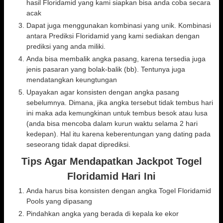
hasil Floridamid yang kami siapkan bisa anda coba secara
acak
Dapat juga menggunakan kombinasi yang unik. Kombinasi
antara Prediksi Floridamid yang kami sediakan dengan
prediksi yang anda miliki.
Anda bisa membalik angka pasang, karena tersedia juga
jenis pasaran yang bolak-balik (bb). Tentunya juga
mendatangkan keungtungan
Upayakan agar konsisten dengan angka pasang
sebelumnya. Dimana, jika angka tersebut tidak tembus hari
ini maka ada kemungkinan untuk tembus besok atau lusa
(anda bisa mencoba dalam kurun waktu selama 2 hari
kedepan). Hal itu karena keberentungan yang dating pada
seseorang tidak dapat diprediksi.
Tips Agar Mendapatkan Jackpot Togel
Floridamid Hari Ini
Anda harus bisa konsisten dengan angka Togel Floridamid
Pools yang dipasang
Pindahkan angka yang berada di kepala ke ekor