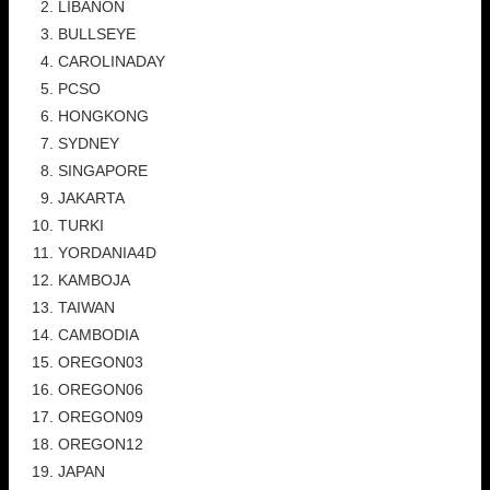
LIBANON
BULLSEYE
CAROLINADAY
PCSO
HONGKONG
SYDNEY
SINGAPORE
JAKARTA
TURKI
YORDANIA4D
KAMBOJA
TAIWAN
CAMBODIA
OREGON03
OREGON06
OREGON09
OREGON12
JAPAN