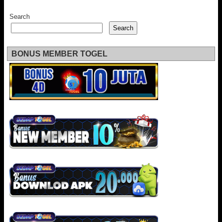
Search
Search
BONUS MEMBER TOGEL