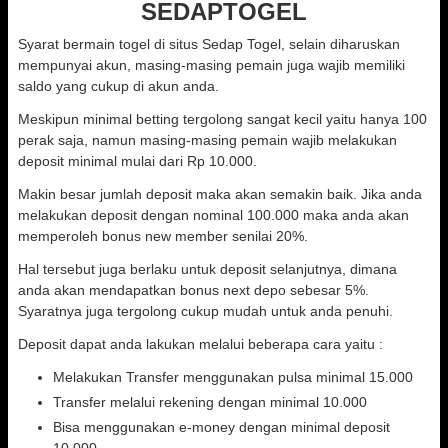
SEDAPTOGEL
Syarat bermain togel di situs Sedap Togel, selain diharuskan
mempunyai akun, masing-masing pemain juga wajib memiliki
saldo yang cukup di akun anda.
Meskipun minimal betting tergolong sangat kecil yaitu hanya 100
perak saja, namun masing-masing pemain wajib melakukan
deposit minimal mulai dari Rp 10.000.
Makin besar jumlah deposit maka akan semakin baik. Jika anda
melakukan deposit dengan nominal 100.000 maka anda akan
memperoleh bonus new member senilai 20%.
Hal tersebut juga berlaku untuk deposit selanjutnya, dimana
anda akan mendapatkan bonus next depo sebesar 5%.
Syaratnya juga tergolong cukup mudah untuk anda penuhi.
Deposit dapat anda lakukan melalui beberapa cara yaitu :
Melakukan Transfer menggunakan pulsa minimal 15.000
Transfer melalui rekening dengan minimal 10.000
Bisa menggunakan e-money dengan minimal deposit
10.000