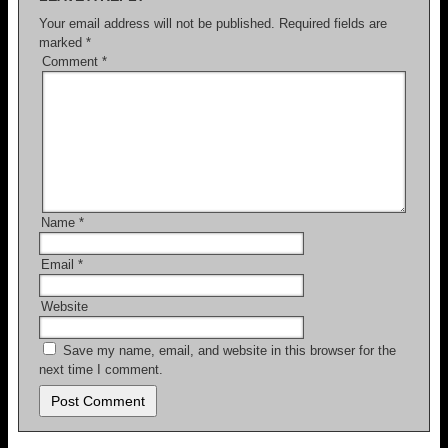
Your email address will not be published.
Required fields are
marked
*
Comment
*
Name
*
Email
*
Website
Save my name, email, and website in this browser for the
next time I comment.