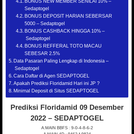
BONUS NEW MEMBER SENILAI 10% –
Sedaptogel
BONUS DEPOSIT HARIAN SEBERSAR
5000 – Sedaptogel
BONUS CASHBACK HINGGA 10% –
Sedaptogel
BONUS REFFERAL TOTO MACAU
SEBESAR 2.5%
Data Pasaran Paling Lengkap di Indonesia –
Sedaptogel
Cara Daftar di Agen SEDAPTOGEL
Apakah Prediksi Floridamid Hari ini JP ?
Minimal Deposit di Situs SEDAPTOGEL
Prediksi Floridamid 09 Desember
2022 – SEDAPTOGEL
A.MAIN BBFS : 9-0-4-8-6-2