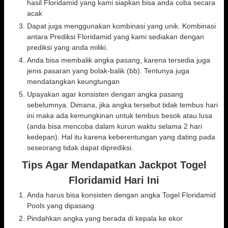
hasil Floridamid yang kami siapkan bisa anda coba secara
acak
Dapat juga menggunakan kombinasi yang unik. Kombinasi
antara Prediksi Floridamid yang kami sediakan dengan
prediksi yang anda miliki.
Anda bisa membalik angka pasang, karena tersedia juga
jenis pasaran yang bolak-balik (bb). Tentunya juga
mendatangkan keungtungan
Upayakan agar konsisten dengan angka pasang
sebelumnya. Dimana, jika angka tersebut tidak tembus hari
ini maka ada kemungkinan untuk tembus besok atau lusa
(anda bisa mencoba dalam kurun waktu selama 2 hari
kedepan). Hal itu karena keberentungan yang dating pada
seseorang tidak dapat diprediksi.
Tips Agar Mendapatkan Jackpot Togel
Floridamid Hari Ini
Anda harus bisa konsisten dengan angka Togel Floridamid
Pools yang dipasang
Pindahkan angka yang berada di kepala ke ekor