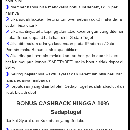
bonus ini
⦿
Member hanya bisa mengkalim bonus ini sebanyak 1x per
harinya
⦿
Jika sudah lakukan betting turnover sebanyak x3 maka dana
sudah bisa ditarik
⦿
Jika nantinya ada kejanggalan atau kecurangan yang ditemui
maka Bonus dapat dibatalkan oleh Sedap Togel
⦿
Jika ditemukan adanya kesamaan pada IP address/Data
Pemain maka Bonus tidak dapat diklaim
⦿
Jika didapati pemain melakukan taruhan pada dua sisi atau
bet kiri maupun kanan (SAFETYBET) maka bonus tidak dapat di
klaim
⦿
Seiring bejalannya waktu, syarat dan ketentuan bisa berubah
tanpa adanya himbauan
⦿
Keputusan yang diambil oleh Sedap Togel adalah absolut dan
tidak bisa di ubah.
BONUS CASHBACK HINGGA 10% –
Sedaptogel
Berikut Syarat dan Ketentuan yang Berlaku :
⦿
Semua pemain yang terdaftar di Situs Sedap Togel bisa