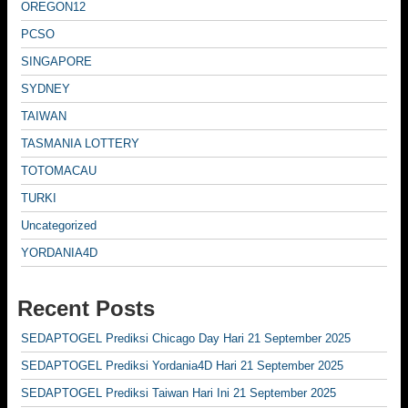
OREGON12
PCSO
SINGAPORE
SYDNEY
TAIWAN
TASMANIA LOTTERY
TOTOMACAU
TURKI
Uncategorized
YORDANIA4D
Recent Posts
SEDAPTOGEL Prediksi Chicago Day Hari 21 September 2025
SEDAPTOGEL Prediksi Yordania4D Hari 21 September 2025
SEDAPTOGEL Prediksi Taiwan Hari Ini 21 September 2025