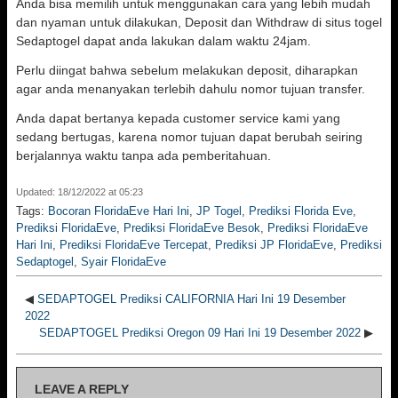
Anda bisa memilih untuk menggunakan cara yang lebih mudah
dan nyaman untuk dilakukan, Deposit dan Withdraw di situs togel
Sedaptogel dapat anda lakukan dalam waktu 24jam.
Perlu diingat bahwa sebelum melakukan deposit, diharapkan
agar anda menanyakan terlebih dahulu nomor tujuan transfer.
Anda dapat bertanya kepada customer service kami yang
sedang bertugas, karena nomor tujuan dapat berubah seiring
berjalannya waktu tanpa ada pemberitahuan.
Updated: 18/12/2022 at 05:23
Tags:
Bocoran FloridaEve Hari Ini
,
JP Togel
,
Prediksi Florida Eve
,
Prediksi FloridaEve
,
Prediksi FloridaEve Besok
,
Prediksi FloridaEve
Hari Ini
,
Prediksi FloridaEve Tercepat
,
Prediksi JP FloridaEve
,
Prediksi
Sedaptogel
,
Syair FloridaEve
◀
SEDAPTOGEL Prediksi CALIFORNIA Hari Ini 19 Desember
2022
SEDAPTOGEL Prediksi Oregon 09 Hari Ini 19 Desember 2022
▶
LEAVE A REPLY