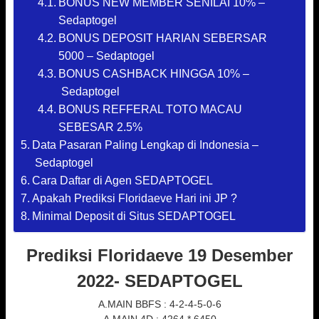
BONUS NEW MEMBER SENILAI 10% –
Sedaptogel
BONUS DEPOSIT HARIAN SEBERSAR
5000 – Sedaptogel
BONUS CASHBACK HINGGA 10% –
Sedaptogel
BONUS REFFERAL TOTO MACAU
SEBESAR 2.5%
Data Pasaran Paling Lengkap di Indonesia –
Sedaptogel
Cara Daftar di Agen SEDAPTOGEL
Apakah Prediksi Floridaeve Hari ini JP ?
Minimal Deposit di Situs SEDAPTOGEL
Prediksi
Floridaeve
19 Desember
2022- SEDAPTOGEL
A.MAIN BBFS : 4-2-4-5-0-6