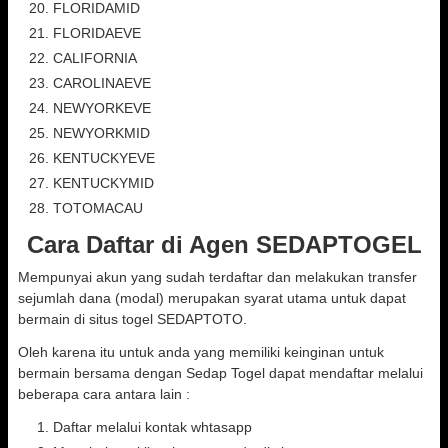
FLORIDAMID
FLORIDAEVE
CALIFORNIA
CAROLINAEVE
NEWYORKEVE
NEWYORKMID
KENTUCKYEVE
KENTUCKYMID
TOTOMACAU
Cara Daftar di Agen SEDAPTOGEL
Mempunyai akun yang sudah terdaftar dan melakukan transfer
sejumlah dana (modal) merupakan syarat utama untuk dapat
bermain di situs togel SEDAPTOTO.
Oleh karena itu untuk anda yang memiliki keinginan untuk
bermain bersama dengan Sedap Togel dapat mendaftar melalui
beberapa cara antara lain :
Daftar melalui kontak whtasapp