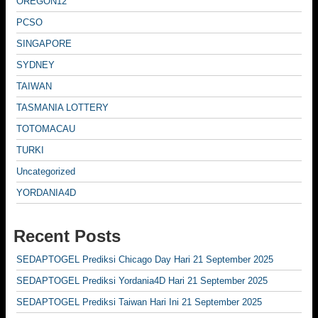
OREGON12
PCSO
SINGAPORE
SYDNEY
TAIWAN
TASMANIA LOTTERY
TOTOMACAU
TURKI
Uncategorized
YORDANIA4D
Recent Posts
SEDAPTOGEL Prediksi Chicago Day Hari 21 September 2025
SEDAPTOGEL Prediksi Yordania4D Hari 21 September 2025
SEDAPTOGEL Prediksi Taiwan Hari Ini 21 September 2025