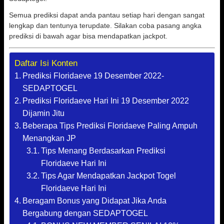
Semua prediksi dapat anda pantau setiap hari dengan sangat
lengkap dan tentunya terupdate. Silakan coba pasang angka
prediksi di bawah agar bisa mendapatkan jackpot.
Daftar Isi Konten
Prediksi Floridaeve 19 Desember 2022-
SEDAPTOGEL
Prediksi Floridaeve Hari Ini 19 Desember 2022
Dijamin Jitu
Beberapa Tips Prediksi Floridaeve Paling Ampuh
Menangkan JP
Tips Menang Berdasarkan Prediksi
Floridaeve Hari Ini
Tips Agar Mendapatkan Jackpot Togel
Floridaeve Hari Ini
Beragam Bonus yang Didapat Jika Anda
Bergabung dengan SEDAPTOGEL