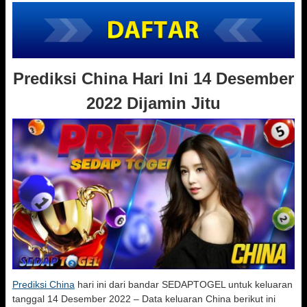
Prediksi China Hari Ini 14 Desember
2022 Dijamin Jitu
Prediksi China
hari ini dari bandar SEDAPTOGEL untuk keluaran
tanggal 14 Desember 2022 – Data keluaran China berikut ini