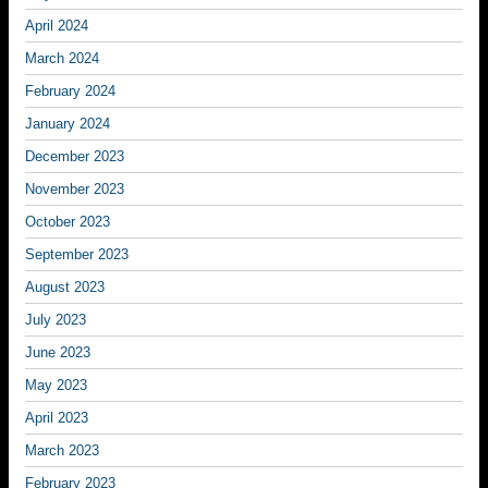
April 2024
March 2024
February 2024
January 2024
December 2023
November 2023
October 2023
September 2023
August 2023
July 2023
June 2023
May 2023
April 2023
March 2023
February 2023