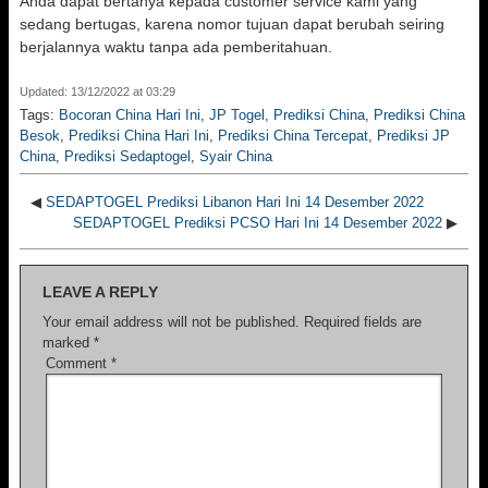
Anda dapat bertanya kepada customer service kami yang
sedang bertugas, karena nomor tujuan dapat berubah seiring
berjalannya waktu tanpa ada pemberitahuan.
Updated: 13/12/2022 at 03:29
Tags:
Bocoran China Hari Ini
,
JP Togel
,
Prediksi China
,
Prediksi China
Besok
,
Prediksi China Hari Ini
,
Prediksi China Tercepat
,
Prediksi JP
China
,
Prediksi Sedaptogel
,
Syair China
◀
SEDAPTOGEL Prediksi Libanon Hari Ini 14 Desember 2022
SEDAPTOGEL Prediksi PCSO Hari Ini 14 Desember 2022
▶
LEAVE A REPLY
Your email address will not be published.
Required fields are
marked
*
Comment
*