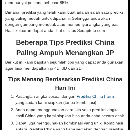
mempunyai peluang sebesar 85%.
Dimana, prediksi yang telah kami buat adalah salah satu prediksi
yang paling mudah untuk dipahami. Sehingga anda akan
dengan gampang menebak atau mempunyai angka yang pas.
Hasil keluaran dapat anda lihat di situs Sedaptoto.com
Beberapa Tips Prediksi China
Paling Ampuh Menangkan JP
Berikut ini kami bagikan sejumlah tips yang dapat anda gunakan
agar bisa mendapatkan jp 4D, 3D dan 2D.
Tips Menang Berdasarkan Prediksi China
Hari Ini
Pasanglah angka sesuai dengan
Prediksi China hari ini
yang sudah kami siapkan (tanpa kombinasi)
Anda dapat menggunakan cara lain yaitu prediksi angka
hasil China yang kami siapkan bisa anda coba secara acak
Dapat juga menggunakan kombinasi yang unik. Kombinasi
antara Prediksi China yang kami sediakan dengan prediksi