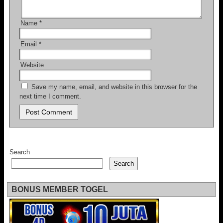
Name
*
Email
*
Website
Save my name, email, and website in this browser for the
next time I comment.
Search
Search
BONUS MEMBER TOGEL