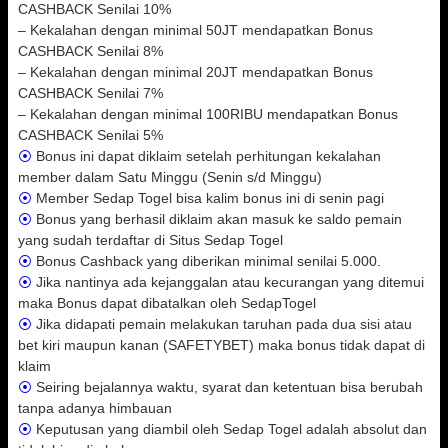
CASHBACK Senilai 10%
– Kekalahan dengan minimal 50JT mendapatkan Bonus
CASHBACK Senilai 8%
– Kekalahan dengan minimal 20JT mendapatkan Bonus
CASHBACK Senilai 7%
– Kekalahan dengan minimal 100RIBU mendapatkan Bonus
CASHBACK Senilai 5%
⦿
Bonus ini dapat diklaim setelah perhitungan kekalahan
member dalam Satu Minggu (Senin s/d Minggu)
⦿
Member Sedap Togel bisa kalim bonus ini di senin pagi
⦿
Bonus yang berhasil diklaim akan masuk ke saldo pemain
yang sudah terdaftar di Situs Sedap Togel
⦿
Bonus Cashback yang diberikan minimal senilai 5.000.
⦿
Jika nantinya ada kejanggalan atau kecurangan yang ditemui
maka Bonus dapat dibatalkan oleh SedapTogel
⦿
Jika didapati pemain melakukan taruhan pada dua sisi atau
bet kiri maupun kanan (SAFETYBET) maka bonus tidak dapat di
klaim
⦿
Seiring bejalannya waktu, syarat dan ketentuan bisa berubah
tanpa adanya himbauan
⦿
Keputusan yang diambil oleh Sedap Togel adalah absolut dan