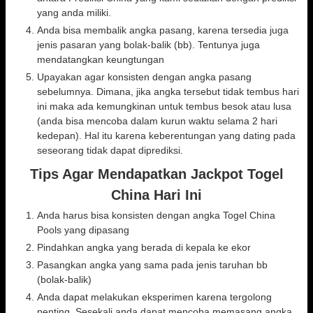
yang anda miliki.
Anda bisa membalik angka pasang, karena tersedia juga
jenis pasaran yang bolak-balik (bb). Tentunya juga
mendatangkan keungtungan
Upayakan agar konsisten dengan angka pasang
sebelumnya. Dimana, jika angka tersebut tidak tembus hari
ini maka ada kemungkinan untuk tembus besok atau lusa
(anda bisa mencoba dalam kurun waktu selama 2 hari
kedepan). Hal itu karena keberentungan yang dating pada
seseorang tidak dapat diprediksi.
Tips Agar Mendapatkan Jackpot Togel
China Hari Ini
Anda harus bisa konsisten dengan angka Togel China
Pools yang dipasang
Pindahkan angka yang berada di kepala ke ekor
Pasangkan angka yang sama pada jenis taruhan bb
(bolak-balik)
Anda dapat melakukan eksperimen karena tergolong
penting. Sesekali anda dapat mencoba memasang angka