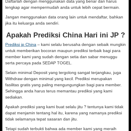
Daftarlah dengan menggunakan data yang benar dan harus
lengkap agar mempermudah anda untuk lebih cepat bermain.
Jangan menggunakan data orang lain untuk mendaftar, bahkan
jika itu keluarga anda sendiri.
Apakah Prediksi China Hari ini JP ?
Prediksi jp China
– kami selalu berusaha dengan sebaik mungkin
untuk memberikan bocoran maupun prediksi terbaik bagi para
member kami yang sudah dengan setia dan sabar menuggu
serta percaya pada SEDAP TOGEL.
Selain minimal Deposit yang tergolong sangat terjangkau, juga
Withdraw dengan minimal yang kecil. Prediksi merupakan
fasilitas gratis yang paling mengungungkan bagi para member.
Sehingga anda harus terus memantau prediksi yang kami
sediakan.
Apakah prediksi yang kami buat selalu jitu ? tentunya kami tidak
dapat menjamin tentang hal itu, karena yang namanya prediksi
tidak selamanya tepat sasaran dan jitu.
Tetapi sudah terbukti bahwa ada member kami yang meraih