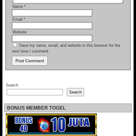
Name
*
Email
*
Website
Save my name, email, and website in this browser for the
next time I comment.
Search
Search
BONUS MEMBER TOGEL