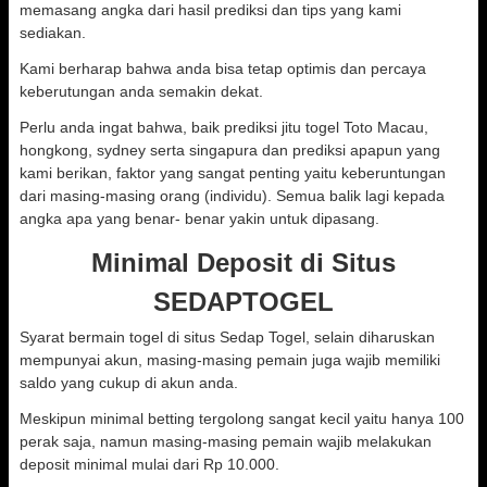
memasang angka dari hasil prediksi dan tips yang kami
sediakan.
Kami berharap bahwa anda bisa tetap optimis dan percaya
keberutungan anda semakin dekat.
Perlu anda ingat bahwa, baik prediksi jitu togel Toto Macau,
hongkong, sydney serta singapura dan prediksi apapun yang
kami berikan, faktor yang sangat penting yaitu keberuntungan
dari masing-masing orang (individu). Semua balik lagi kepada
angka apa yang benar- benar yakin untuk dipasang.
Minimal Deposit di Situs
SEDAPTOGEL
Syarat bermain togel di situs Sedap Togel, selain diharuskan
mempunyai akun, masing-masing pemain juga wajib memiliki
saldo yang cukup di akun anda.
Meskipun minimal betting tergolong sangat kecil yaitu hanya 100
perak saja, namun masing-masing pemain wajib melakukan
deposit minimal mulai dari Rp 10.000.