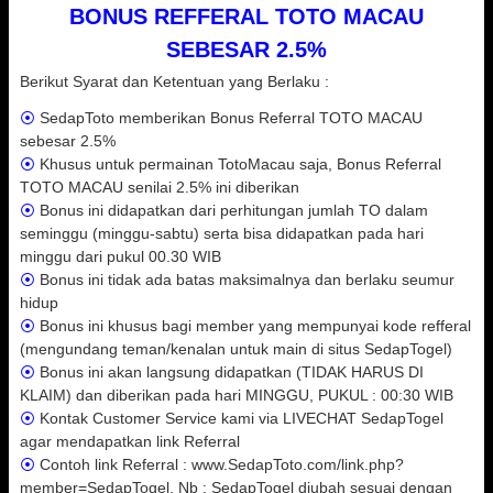
BONUS REFFERAL TOTO MACAU
SEBESAR 2.5%
Berikut Syarat dan Ketentuan yang Berlaku :
⦿
SedapToto memberikan Bonus Referral TOTO MACAU
sebesar 2.5%
⦿
Khusus untuk permainan TotoMacau saja, Bonus Referral
TOTO MACAU senilai 2.5% ini diberikan
⦿
Bonus ini didapatkan dari perhitungan jumlah TO dalam
seminggu (minggu-sabtu) serta bisa didapatkan pada hari
minggu dari pukul 00.30 WIB
⦿
Bonus ini tidak ada batas maksimalnya dan berlaku seumur
hidup
⦿
Bonus ini khusus bagi member yang mempunyai kode refferal
(mengundang teman/kenalan untuk main di situs SedapTogel)
⦿
Bonus ini akan langsung didapatkan (TIDAK HARUS DI
KLAIM) dan diberikan pada hari MINGGU, PUKUL : 00:30 WIB
⦿
Kontak Customer Service kami via LIVECHAT SedapTogel
agar mendapatkan link Referral
⦿
Contoh link Referral : www.SedapToto.com/link.php?
member=SedapTogel. Nb : SedapTogel diubah sesuai dengan