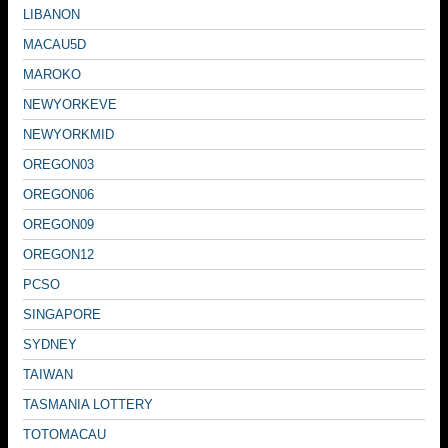
LIBANON
MACAU5D
MAROKO
NEWYORKEVE
NEWYORKMID
OREGON03
OREGON06
OREGON09
OREGON12
PCSO
SINGAPORE
SYDNEY
TAIWAN
TASMANIA LOTTERY
TOTOMACAU