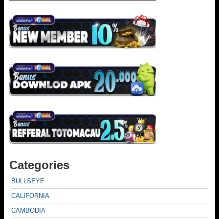
Categories
BULLSEYE
CALIFORNIA
CAMBODIA