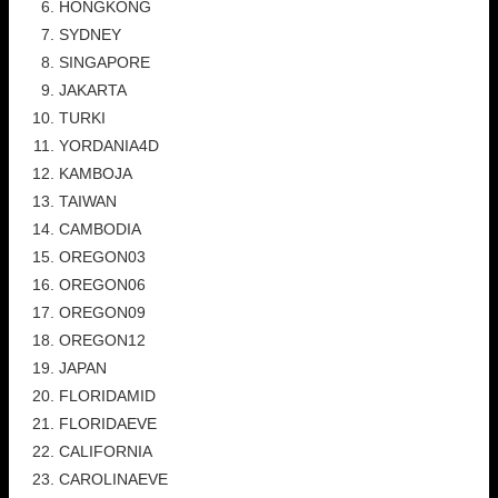
HONGKONG
SYDNEY
SINGAPORE
JAKARTA
TURKI
YORDANIA4D
KAMBOJA
TAIWAN
CAMBODIA
OREGON03
OREGON06
OREGON09
OREGON12
JAPAN
FLORIDAMID
FLORIDAEVE
CALIFORNIA
CAROLINAEVE