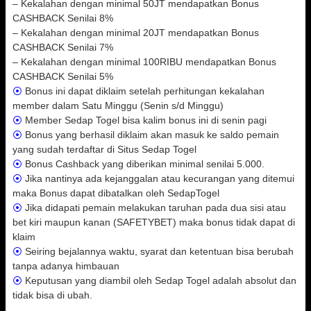
– Kekalahan dengan minimal 50JT mendapatkan Bonus
CASHBACK Senilai 8%
– Kekalahan dengan minimal 20JT mendapatkan Bonus
CASHBACK Senilai 7%
– Kekalahan dengan minimal 100RIBU mendapatkan Bonus
CASHBACK Senilai 5%
⦿
Bonus ini dapat diklaim setelah perhitungan kekalahan
member dalam Satu Minggu (Senin s/d Minggu)
⦿
Member Sedap Togel bisa kalim bonus ini di senin pagi
⦿
Bonus yang berhasil diklaim akan masuk ke saldo pemain
yang sudah terdaftar di Situs Sedap Togel
⦿
Bonus Cashback yang diberikan minimal senilai 5.000.
⦿
Jika nantinya ada kejanggalan atau kecurangan yang ditemui
maka Bonus dapat dibatalkan oleh SedapTogel
⦿
Jika didapati pemain melakukan taruhan pada dua sisi atau
bet kiri maupun kanan (SAFETYBET) maka bonus tidak dapat di
klaim
⦿
Seiring bejalannya waktu, syarat dan ketentuan bisa berubah
tanpa adanya himbauan
⦿
Keputusan yang diambil oleh Sedap Togel adalah absolut dan
tidak bisa di ubah.