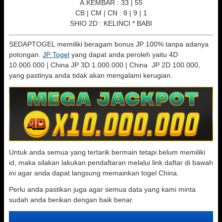
A.KEMBAR : 33 | 55
CB | CM | CN : 8 | 9 | 1
SHIO 2D : KELINCI * BABI
SEDAPTOGEL memiliki beragam bonus JP 100% tanpa adanya
potongan.
JP Togel
yang dapat anda peroleh yaitu 4D
10.000.000 | China JP 3D 1.000.000 | China JP 2D 100.000,
yang pastinya anda tidak akan mengalami kerugian.
Untuk anda semua yang tertarik bermain tetapi belum memiliki
id, maka silakan lakukan pendaftaran melalui link daftar di bawah
ini agar anda dapat langsung memainkan togel China.
Perlu anda pastikan juga agar semua data yang kami minta
sudah anda berikan dengan baik benar.