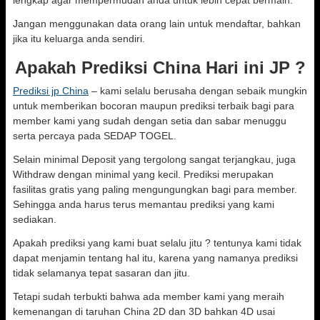
Jangan menggunakan data orang lain untuk mendaftar, bahkan
jika itu keluarga anda sendiri.
Apakah Prediksi China Hari ini JP ?
Prediksi jp China
– kami selalu berusaha dengan sebaik mungkin
untuk memberikan bocoran maupun prediksi terbaik bagi para
member kami yang sudah dengan setia dan sabar menuggu
serta percaya pada SEDAP TOGEL.
Selain minimal Deposit yang tergolong sangat terjangkau, juga
Withdraw dengan minimal yang kecil. Prediksi merupakan
fasilitas gratis yang paling mengungungkan bagi para member.
Sehingga anda harus terus memantau prediksi yang kami
sediakan.
Apakah prediksi yang kami buat selalu jitu ? tentunya kami tidak
dapat menjamin tentang hal itu, karena yang namanya prediksi
tidak selamanya tepat sasaran dan jitu.
Tetapi sudah terbukti bahwa ada member kami yang meraih
kemenangan di taruhan China 2D dan 3D bahkan 4D usai