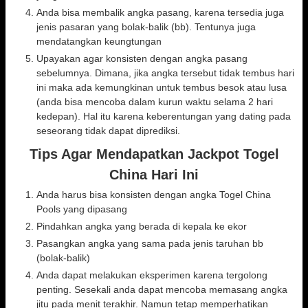
Anda bisa membalik angka pasang, karena tersedia juga
jenis pasaran yang bolak-balik (bb). Tentunya juga
mendatangkan keungtungan
Upayakan agar konsisten dengan angka pasang
sebelumnya. Dimana, jika angka tersebut tidak tembus hari
ini maka ada kemungkinan untuk tembus besok atau lusa
(anda bisa mencoba dalam kurun waktu selama 2 hari
kedepan). Hal itu karena keberentungan yang dating pada
seseorang tidak dapat diprediksi.
Tips Agar Mendapatkan Jackpot Togel
China Hari Ini
Anda harus bisa konsisten dengan angka Togel China
Pools yang dipasang
Pindahkan angka yang berada di kepala ke ekor
Pasangkan angka yang sama pada jenis taruhan bb
(bolak-balik)
Anda dapat melakukan eksperimen karena tergolong
penting. Sesekali anda dapat mencoba memasang angka
jitu pada menit terakhir. Namun tetap memperhatikan