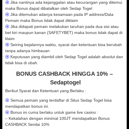
⦿
Jika nantinya ada kejanggalan atau kecurangan yang ditemui
maka Bonus dapat dibatalkan oleh Sedap Togel
⦿
Jika ditemukan adanya kesamaan pada IP address/Data
Pemain maka Bonus tidak dapat diklaim
⦿
Jika didapati pemain melakukan taruhan pada dua sisi atau
bet kiri maupun kanan (SAFETYBET) maka bonus tidak dapat di
klaim
⦿
Seiring bejalannya waktu, syarat dan ketentuan bisa berubah
tanpa adanya himbauan
⦿
Keputusan yang diambil oleh Sedap Togel adalah absolut dan
tidak bisa di ubah.
BONUS CASHBACK HINGGA 10% –
Sedaptogel
Berikut Syarat dan Ketentuan yang Berlaku :
⦿
Semua pemain yang terdaftar di Situs Sedap Togel bisa
mendapatkan bonus ini.
⦿
Bonus ini cuma berlaku untuk game live casino :
– Kekalahan dengan minimal 100JT mendapatkan Bonus
CASHBACK Senilai 10%