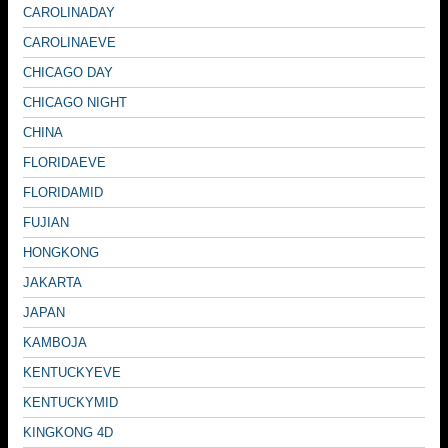
CAROLINADAY
CAROLINAEVE
CHICAGO DAY
CHICAGO NIGHT
CHINA
FLORIDAEVE
FLORIDAMID
FUJIAN
HONGKONG
JAKARTA
JAPAN
KAMBOJA
KENTUCKYEVE
KENTUCKYMID
KINGKONG 4D