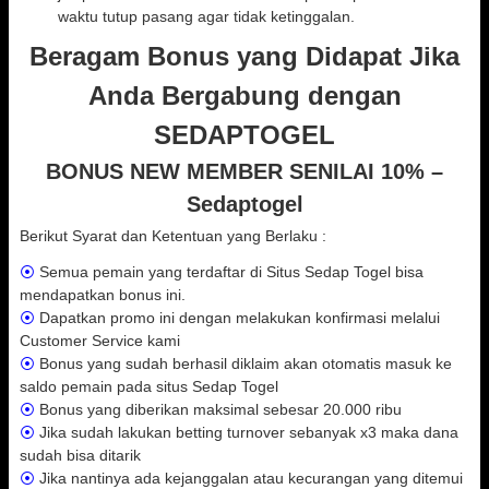
waktu tutup pasang agar tidak ketinggalan.
Beragam Bonus yang Didapat Jika
Anda Bergabung dengan
SEDAPTOGEL
BONUS NEW MEMBER SENILAI 10% –
Sedaptogel
Berikut Syarat dan Ketentuan yang Berlaku :
⦿
Semua pemain yang terdaftar di Situs Sedap Togel bisa
mendapatkan bonus ini.
⦿
Dapatkan promo ini dengan melakukan konfirmasi melalui
Customer Service kami
⦿
Bonus yang sudah berhasil diklaim akan otomatis masuk ke
saldo pemain pada situs Sedap Togel
⦿
Bonus yang diberikan maksimal sebesar 20.000 ribu
⦿
Jika sudah lakukan betting turnover sebanyak x3 maka dana
sudah bisa ditarik
⦿
Jika nantinya ada kejanggalan atau kecurangan yang ditemui