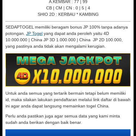
A.KEMBAR : 77 | 99
CB | CM | CN : 0 | 5 | 4
SHIO 2D : KERBAU * KAMBING
SEDAPTOGEL memiliki beragam bonus JP 100% tanpa adanya
potongan.
JP Togel
yang dapat anda peroleh yaitu 4D
10.000.000 | China JP 3D 1.000.000 | China JP 2D 100.000,
yang pastinya anda tidak akan mengalami kerugian.
Untuk anda semua yang tertarik bermain tetapi belum memiliki
id, maka silakan lakukan pendaftaran melalui link daftar di bawah
ini agar anda dapat langsung memainkan togel China.
Perlu anda pastikan juga agar semua data yang kami minta
sudah anda berikan dengan baik benar.