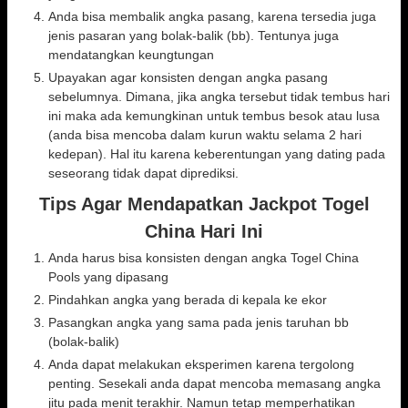
Anda bisa membalik angka pasang, karena tersedia juga
jenis pasaran yang bolak-balik (bb). Tentunya juga
mendatangkan keungtungan
Upayakan agar konsisten dengan angka pasang
sebelumnya. Dimana, jika angka tersebut tidak tembus hari
ini maka ada kemungkinan untuk tembus besok atau lusa
(anda bisa mencoba dalam kurun waktu selama 2 hari
kedepan). Hal itu karena keberentungan yang dating pada
seseorang tidak dapat diprediksi.
Tips Agar Mendapatkan Jackpot Togel
China Hari Ini
Anda harus bisa konsisten dengan angka Togel China
Pools yang dipasang
Pindahkan angka yang berada di kepala ke ekor
Pasangkan angka yang sama pada jenis taruhan bb
(bolak-balik)
Anda dapat melakukan eksperimen karena tergolong
penting. Sesekali anda dapat mencoba memasang angka
jitu pada menit terakhir. Namun tetap memperhatikan