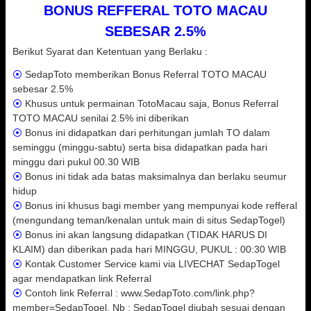
BONUS REFFERAL TOTO MACAU
SEBESAR 2.5%
Berikut Syarat dan Ketentuan yang Berlaku :
⦿
SedapToto memberikan Bonus Referral TOTO MACAU
sebesar 2.5%
⦿
Khusus untuk permainan TotoMacau saja, Bonus Referral
TOTO MACAU senilai 2.5% ini diberikan
⦿
Bonus ini didapatkan dari perhitungan jumlah TO dalam
seminggu (minggu-sabtu) serta bisa didapatkan pada hari
minggu dari pukul 00.30 WIB
⦿
Bonus ini tidak ada batas maksimalnya dan berlaku seumur
hidup
⦿
Bonus ini khusus bagi member yang mempunyai kode refferal
(mengundang teman/kenalan untuk main di situs SedapTogel)
⦿
Bonus ini akan langsung didapatkan (TIDAK HARUS DI
KLAIM) dan diberikan pada hari MINGGU, PUKUL : 00:30 WIB
⦿
Kontak Customer Service kami via LIVECHAT SedapTogel
agar mendapatkan link Referral
⦿
Contoh link Referral : www.SedapToto.com/link.php?
member=SedapTogel. Nb : SedapTogel diubah sesuai dengan