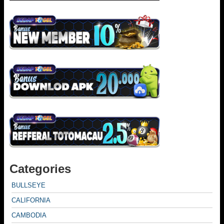
Categories
BULLSEYE
CALIFORNIA
CAMBODIA