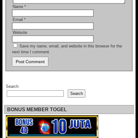
Name
*
Email
*
Website
Save my name, email, and website in this browser for the
next time I comment.
Search
Search
BONUS MEMBER TOGEL