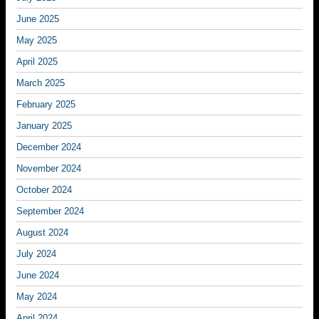
June 2025
May 2025
April 2025
March 2025
February 2025
January 2025
December 2024
November 2024
October 2024
September 2024
August 2024
July 2024
June 2024
May 2024
April 2024