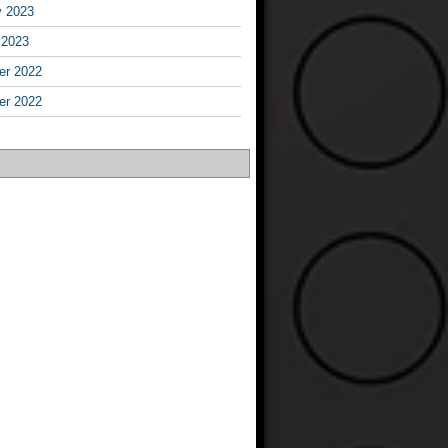
y 2023
 2023
r 2022
r 2022