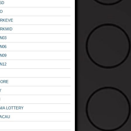
5D
O
RKEVE
RKMID
N03
N06
N09
N12
PORE
Y
N
IA LOTTERY
ACAU