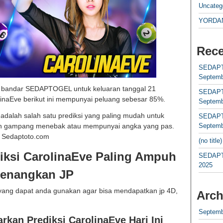
Uncateg
YORDA
Rece
SEDAPTO
Septemb
ri bandar SEDAPTOGEL untuk keluaran tanggal 21
SEDAPTO
inaEve berikut ini mempunyai peluang sebesar 85%.
Septemb
 adalah salah satu prediksi yang paling mudah untuk
SEDAPTO
Septemb
an gampang menebak atau mempunyai angka yang pas.
us Sedaptoto.com
(no title)
iksi CarolinaEve Paling Ampuh
SEDAPTO
2025
enangkan JP
s yang dapat anda gunakan agar bisa mendapatkan jp 4D,
Arch
Septemb
kan Prediksi CarolinaEve Hari Ini