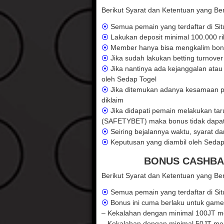
Berikut Syarat dan Ketentuan yang Ber
⦿
Semua pemain yang terdaftar di Sit
⦿
Lakukan deposit minimal 100.000 ri
⦿
Member hanya bisa mengkalim bonus
⦿
Jika sudah lakukan betting turnove
⦿
Jika nantinya ada kejanggalan atau
oleh Sedap Togel
⦿
Jika ditemukan adanya kesamaan p
diklaim
⦿
Jika didapati pemain melakukan tar
(SAFETYBET) maka bonus tidak dapat 
⦿
Seiring bejalannya waktu, syarat d
⦿
Keputusan yang diambil oleh Sedap T
BONUS CASHBAC
Berikut Syarat dan Ketentuan yang Ber
⦿
Semua pemain yang terdaftar di Sit
⦿
Bonus ini cuma berlaku untuk game l
– Kekalahan dengan minimal 100JT 
– Kekalahan dengan minimal 50JT m