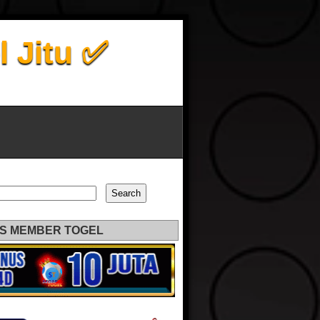
 Jitu ✅
Search
S MEMBER TOGEL